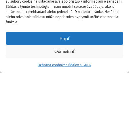
sú súbory cookie na ukladanie a/alebo prístup k informáciám o zariadení.
Súhlas s týmito technológiami nám umožní spracovávať údaje, ako je
správanie pri prehliadaní alebo jedinečné ID na tejto stránke. Nesúhlas
alebo odvolanie súhlasu môže nepriaznivo ovplyvniť určité vlastnosti a
funkcie.
Prijať
Odmietnuť
Ochrana osobných údajov a GDPR