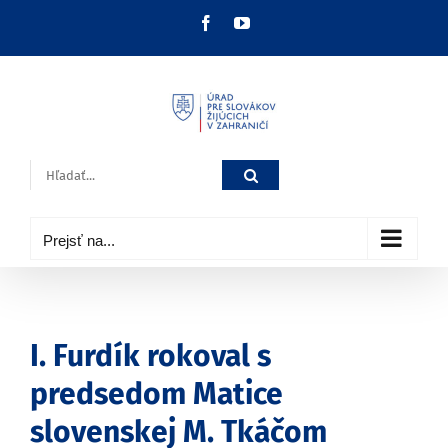
Skip
Facebook
YouTube
to
content
Hľadať:
Prejsť na...
I. Furdík rokoval s
predsedom Matice
slovenskej M. Tkáčom