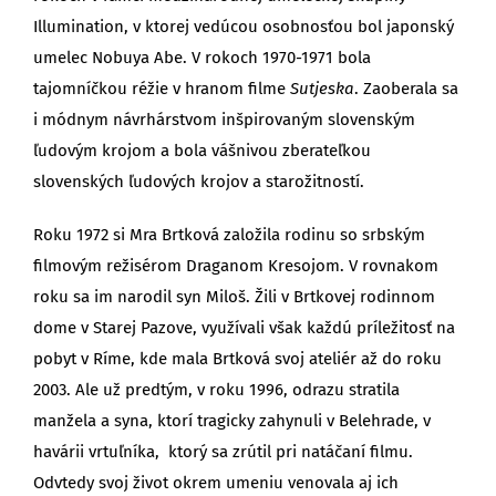
Illumination, v ktorej vedúcou osobnosťou bol japonský
umelec Nobuya Abe. V rokoch 1970-1971 bola
tajomníčkou réžie v hranom filme
Sutjeska
. Zaoberala sa
i módnym návrhárstvom inšpirovaným slovenským
ľudovým krojom a bola vášnivou zberateľkou
slovenských ľudových krojov a starožitností.
Roku 1972 si Mra Brtková založila rodinu so srbským
filmovým režisérom Draganom Kresojom. V rovnakom
roku sa im narodil syn Miloš. Žili v Brtkovej rodinnom
dome v Starej Pazove, využívali však každú príležitosť na
pobyt v Ríme, kde mala Brtková svoj ateliér až do roku
2003. Ale už predtým, v roku 1996, odrazu stratila
manžela a syna, ktorí tragicky zahynuli v Belehrade, v
havárii vrtuľníka, ktorý sa zrútil pri natáčaní filmu.
Odvtedy svoj život okrem umeniu venovala aj ich