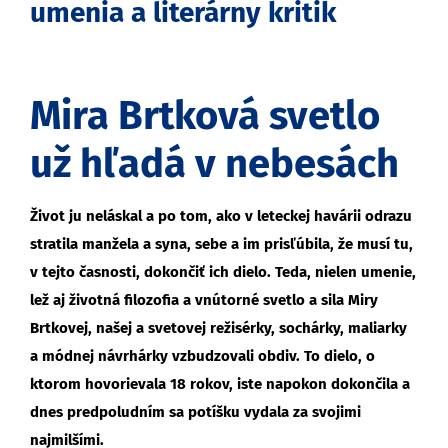
umenia a literárny kritik
Mira Brtková svetlo
už hľadá v nebesách
Život ju neláskal a po tom, ako v leteckej havárii odrazu
stratila manžela a syna, sebe a im prisľúbila, že musí tu,
v tejto časnosti, dokončiť ich dielo. Teda, nielen umenie,
lež aj životná filozofia a vnútorné svetlo a sila Miry
Brtkovej, našej a svetovej režisérky, sochárky, maliarky
a módnej návrhárky vzbudzovali obdiv. To dielo, o
ktorom hovorievala 18 rokov, iste napokon dokončila a
dnes predpoludním sa potíšku vydala za svojimi
najmilšími.