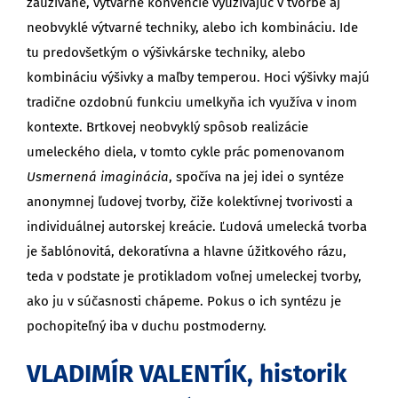
zaužívané, výtvar­né konvencie využívajúc v tvorbe aj
neobvyklé výtvarné techniky, ale­bo ich kombináciu. Ide
tu predovšetkým o výšivkárske techniky, alebo
kombináciu výšivky a maľby temperou. Hoci výšivky majú
tradične ozdobnú funkciu umelkyňa ich využíva v inom
kontexte. Brtkovej ne­obvyklý spôsob realizácie
umeleckého diela, v tomto cykle prác pome­novanom
Usmernená imaginácia
, spočíva na jej idei o syntéze
anonym­nej ľudovej tvorby, čiže kolektívnej tvorivosti a
individuálnej autorskej kreácie. Ľudová umelecká tvorba
je šablónovitá, dekoratívna a hlavne úžitkového rázu,
teda v podstate je protikladom voľnej umeleckej tvor­by,
ako ju v súčasnosti chápeme. Pokus o ich syntézu je
pochopiteľný iba v duchu postmoderny.
VLADIMÍR VALENTÍK, historik