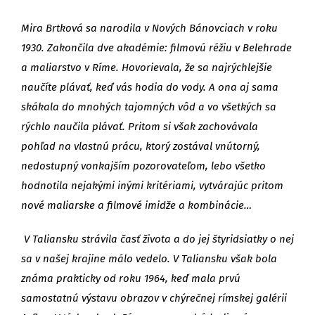
Mira Brtková sa narodila v Nových Bánovciach v roku
1930. Zakončila dve akadémie: filmovú réžiu v Belehrade
a maliarstvo v Ríme. Hovorievala, že sa najrýchlejšie
naučíte plávať, keď vás hodia do vody. A ona aj sama
skákala do mnohých tajomných vôd a vo všetkých sa
rýchlo naučila plávať. Pritom si však zachovávala
pohľad na vlastnú prácu, ktorý zostával vnútorný,
nedostupný vonkajším pozorovateľom, lebo všetko
hodnotila nejakými inými kritériami, vytvárajúc pritom
nové maliarske a filmové imidže a kombinácie…
V Taliansku strávila časť života a do jej štyridsiatky o nej
sa v našej krajine málo vedelo. V Taliansku však bola
známa prakticky od roku 1964, keď mala prvú
samostatnú výstavu obrazov v chýrečnej rímskej galérii