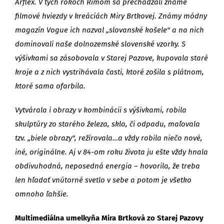
Arflex. V tých rokoch Rímom sa prechádzali známe
filmové hviezdy v kreáciách Miry Brtkovej. Známy módny
magazín Vogue ich nazval „slovanské košele" a na nich
dominovali naše dolnozemské slovenské vzorky. S
výšivkami sa zásobovala v Starej Pazove, kupovala staré
kroje a z nich vystrihávala časti, ktoré zošila s plátnom,
ktoré sama ofarbila.
Vytvárala i obrazy v kombinácii s výšivkami, robila
skulptúry zo starého železa, skla, či odpadu, maľovala
tzv. „biele obrazy", režírovala…a vždy robila niečo nové,
iné, originálne. Aj v 84-om roku života ju ešte vždy hnala
obdivuhodná, neposedná energia – hovorila, že treba
len hľadať vnútorné svetlo v sebe a potom je všetko
omnoho ľahšie.
Multimediálna umelkyňa Mira Brtková zo Starej Pazovy