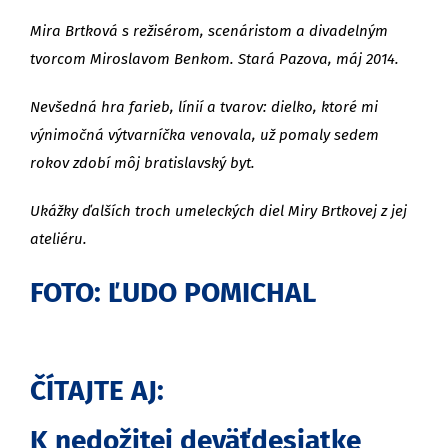
Mira Brtková s režisérom, scenáristom a divadelným
tvorcom Miroslavom Benkom. Stará Pazova, máj 2014.
Nevšedná hra farieb, línií a tvarov: dielko, ktoré mi
výnimočná výtvarníčka venovala, už pomaly sedem
rokov zdobí môj bratislavský byt.
Ukážky ďalších troch umeleckých diel Miry Brtkovej z jej
ateliéru.
FOTO: ĽUDO POMICHAL
ČÍTAJTE AJ:
K nedožitej deväťdesiatke