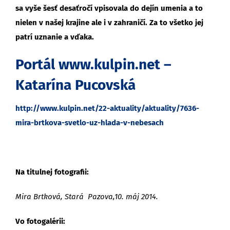
sa vyše šesť desaťročí vpisovala do dejín umenia a to
nielen v našej krajine ale i v zahraničí. Za to všetko jej
patrí uznanie a vďaka.
Portál
www.kulpin.net
–
Katarína Pucovská
http://www.kulpin.net/22-aktuality/aktuality/7636-
mira-brtkova-svetlo-uz-hlada-v-nebesach
Na titulnej fotografii:
Mira Brtková, Stará Pazova,10. máj 2014.
Vo fotogalérii: