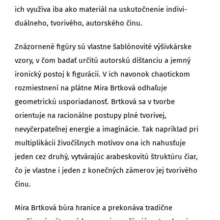
ich využíva iba ako materiál na uskutočnenie indivi­
duálneho, tvorivého, autorského činu.
Znázornené figúry sú vlastne šablónovité výšivkárske
vzory, v čom badať určitú autorskú dištanciu a jemný
ironický postoj k figurácii. V ich navonok chaotickom
roz­miestnení na plátne Mira Brtková odhaľuje
geometrickú usporiada­nosť. Brtková sa v tvorbe
orientuje na racionálne postupy plné tvorivej,
nevyčerpateľnej energie a imaginácie. Tak napríklad pri
multiplikácii živočíšnych motívov ona ich nahusťuje
jeden cez druhý, vytvárajúc arabeskovitú štruktúru čiar,
čo je vlastne i jeden z konečných záme­rov jej tvorivého
činu.
Mira Brtková búra hranice a prekonáva tradične