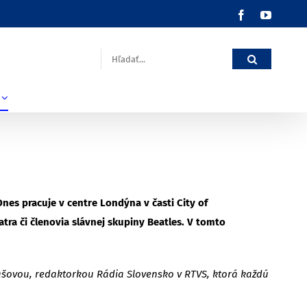
Facebook
YouTub
Hľadať:
 Dnes pracuje v centre Londýna v časti City of
tra či členovia slávnej skupiny Beatles. V tomto
gašovou, redaktorkou Rádia Slovensko v RTVS, ktorá každú