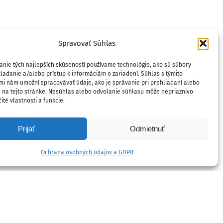
Spravovať Súhlas
anie tých najlepších skúseností používame technológie, ako sú súbory
ladanie a/alebo prístup k informáciám o zariadení. Súhlas s týmito
mi nám umožní spracovávať údaje, ako je správanie pri prehliadaní alebo
D na tejto stránke. Nesúhlas alebo odvolanie súhlasu môže nepriaznivo
ité vlastnosti a funkcie.
Prijať
Odmietnuť
Ochrana osobných údajov a GDPR