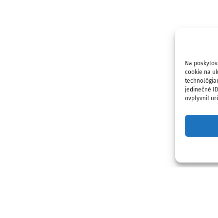
Na poskytov
cookie na uk
technológia
jedinečné I
ovplyvniť urč