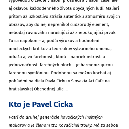
výpoveďou o živote v istom prostredí a v istom čase, ale
aj oslavou každodenného života obyčajných ľudí. Maliari
pritom až úzkostlivo strážia autentickú atmosféru svojich
obrazov, aby do nej neprenikol cudzorodý element,
nebodaj rovnováhu narušujúci až znepokojujúci prvok.
To sa napokon – aj podľa výrokov a hodnotení
umeleckých kritikov a teoretikov výtvarného umenia,
odráža aj vo farebnosti, ktorá – napriek ostrosti a
jednoznačnosti farebných plôch – je harmonizujúcou
farebnou symfóniou. Podobnou sa možno kochať aj
pohľadmi na diela Pavla Cicku v Slovakia Art Cafe na
bratislavskej Obchodnej ulici…
Kto je Pavel Cicka
Patrí do druhej generácie kovačických insitných
maliarov a je členom tzv. Kovačickej trojky. Má za sebou