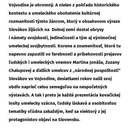
Vojvodine je ohromný. A nielen z pohľadu historického
kontextu a umeleckého obohatenia kultúrnej
rozmanitosti týmto žánrom, ktorý v obsahovom výraze
Slovákov žijúcich na Dolnej zemi dostal obrysy
i námety svojskosti, jedinečnosti a tým aj výnimočnej
umeleckej svojbytnosti. Korene a znamenitosť, ktoré tu
napevno zapustili vo farebnosti a príbehovosti prejavov
ľudských i umeleckých vnemov Martina Jonáša, Zuzany
Chalupovej a ďalších umelcov z „národnej pospolitosti“
Slovákov vo Vojvodine, desiatkami rokov našli svoj
obdiv naprieč celou zemeguľou na nespočetných
výstavách. A tak i preto je každá prezentácia kovačickej
insity umelecky vzácna, ľudsky láskavá a osobitosťou
tematiky vľúdna zakaždým, keď sa niektorý z jej
protagonistov objaví na Slovensku.