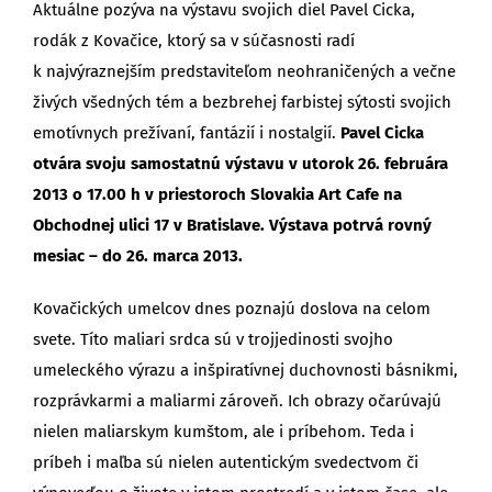
Aktuálne pozýva na výstavu svojich diel Pavel Cicka,
rodák z Kovačice, ktorý sa v súčasnosti radí
k najvýraznejším predstaviteľom neohraničených a večne
živých všedných tém a bezbrehej farbistej sýtosti svojich
emotívnych prežívaní, fantázií i nostalgií.
Pavel Cicka
otvára svoju samostatnú výstavu v utorok 26. februára
2013 o 17.00 h v priestoroch Slovakia Art Cafe na
Obchodnej ulici 17 v Bratislave. Výstava potrvá rovný
mesiac – do 26. marca 2013.
Kovačických umelcov dnes poznajú doslova na celom
svete. Títo maliari srdca sú v trojjedinosti svojho
umeleckého výrazu a inšpiratívnej duchovnosti básnikmi,
rozprávkarmi a maliarmi zároveň. Ich obrazy očarúvajú
nielen maliarskym kumštom, ale i príbehom. Teda i
príbeh i maľba sú nielen autentickým svedectvom či