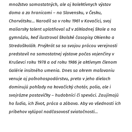
množstvo samostatných, ale aj kolektívnych výstav
doma a za hranicami – na Slovensku, v Česku,
Chorvátsku…
Narodil sa v roku 1961 v Kovačici, svoj
maliarsky talent uplatňoval už v základnej škole a na
gymnáziu, keď ilustroval školské časopisy Okienko a
Stredoškolák. Prvýkrát sa so svojou prácou verejnosti
predstavil na samostatnej výstave počas vojenčiny v
Kruševci roku 1978 a od roku 1986 je aktívnym členom
Galérie insitného umenia. Dnes sa okrem maľovaniu
venuje aj poľnohospodárstvu, preto v jeho dielach
dominujú pohľady na kovačický chotár, polia, ale i
svojrázne postavičky – hudobníci či speváci. Zaujímajú
ho ľudia, ich život, práca a zábava. Aby vo všednosti ich
príbehov vylúpol nadčasovosť sviatočnosti…