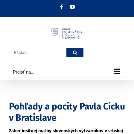
Skip
Facebook
YouTube
to
content
Hľadať:
Prejsť na...
Pohľady a pocity Pavla Cicku
v Bratislave
Záber insitnej maľby slovenských výtvarníkov v srbskej