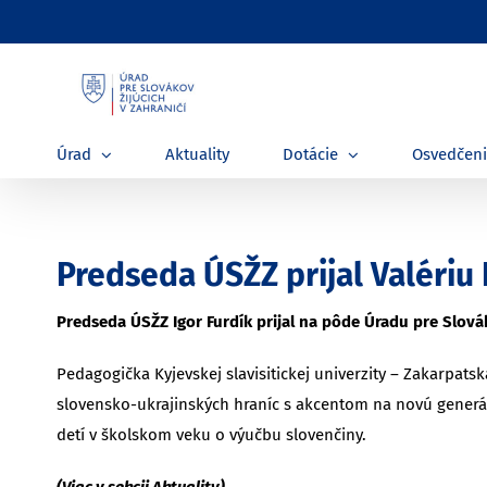
Skip
to
content
Úrad
Aktuality
Dotácie
Osvedčen
Predseda ÚSŽZ prijal Valériu
Predseda ÚSŽZ Igor Furdík prijal na pôde Úradu pre Slovák
Pedagogička Kyjevskej slavisitickej univerzity – Zakarpa
slovensko-ukrajinských hraníc s akcentom na novú generá
detí v školskom veku o výučbu slovenčiny.
(Viac v sekcii Aktuality)