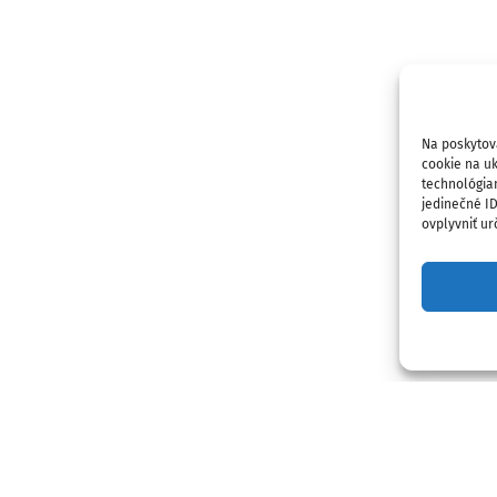
Na poskytov
cookie na uk
technológia
jedinečné I
ovplyvniť urč