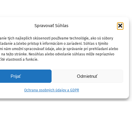
Spravovať Súhlas
anie tých najlepších skúseností používame technológie, ako sú súbory
ladanie a/alebo prístup k informáciám o zariadení. Súhlas s týmito
mi nám umožní spracovávať údaje, ako je správanie pri prehliadaní alebo
D na tejto stránke. Nesúhlas alebo odvolanie súhlasu môže nepriaznivo
ité vlastnosti a funkcie.
Prijať
Odmietnuť
Ochrana osobných údajov a GDPR