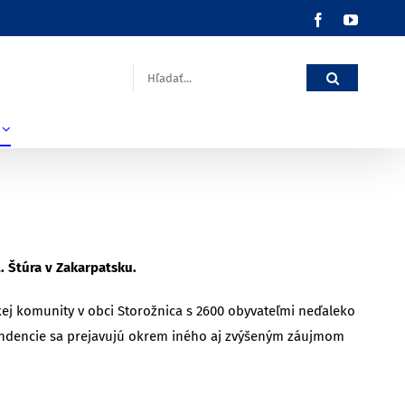
Facebook
YouTub
Hľadať:
. Štúra v Zakarpatsku.
ej komunity v obci Storožnica s 2600 obyvateľmi neďaleko
tendencie sa prejavujú okrem iného aj zvýšeným záujmom