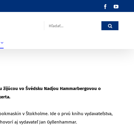
Facebook
YouTub
Hľadať:
nkou žijúcou vo Švédsku Nadjou Hammarbergovou o
kerta.
 bokmaskin v Štokholme. Ide o prvú knihu vydavateľstva,
e hovorí aj vydavateľ Jan Gyllenhammar.