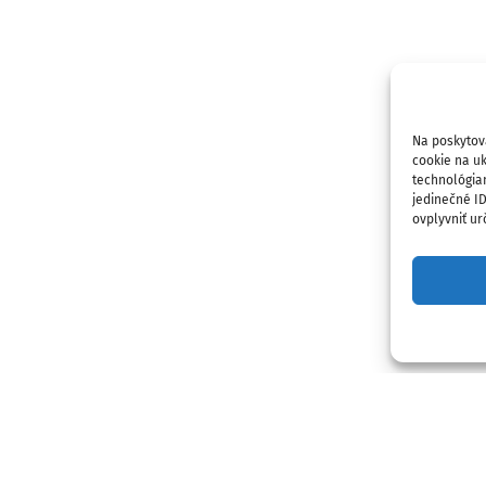
Na poskytov
cookie na uk
technológia
jedinečné I
ovplyvniť urč