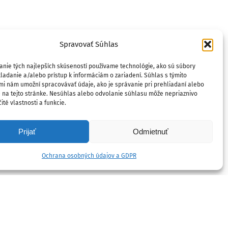
Spravovať Súhlas
anie tých najlepších skúseností používame technológie, ako sú súbory
ladanie a/alebo prístup k informáciám o zariadení. Súhlas s týmito
mi nám umožní spracovávať údaje, ako je správanie pri prehliadaní alebo
D na tejto stránke. Nesúhlas alebo odvolanie súhlasu môže nepriaznivo
ité vlastnosti a funkcie.
Prijať
Odmietnuť
Ochrana osobných údajov a GDPR