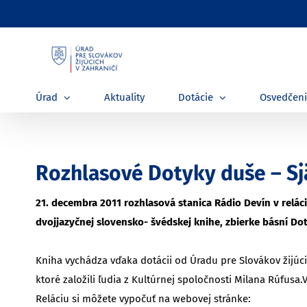
Skip
to
content
Úrad
Aktuality
Dotácie
Osvedčen
Rozhlasové Dotyky duše – Sj
21. decembra 2011 rozhlasová stanica Rádio Devín v rel
dvojjazyčnej slovensko- švédskej knihe, zbierke básní Do
Kniha vychádza vďaka dotácii od Úradu pre Slovákov žijúc
ktoré založili ľudia z Kultúrnej spoločnosti Milana Rúfusa
Reláciu si môžete vypočuť na webovej stránke: