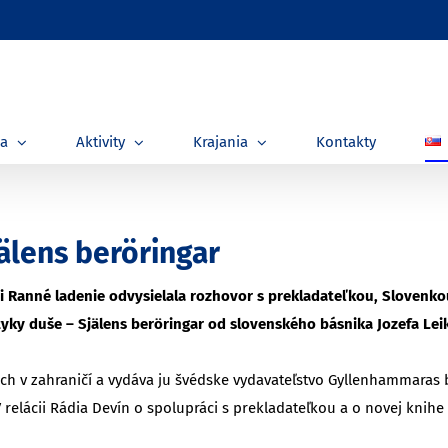
ia
Aktivity
Krajania
Kontakty
älens beröringar
ácii Ranné ladenie odvysielala rozhovor s prekladateľkou, Slove
tyky duše – Själens beröringar od slovenského básnika Jozefa Lei
ich v zahraničí a vydáva ju švédske vydavateľstvo Gyllenhammaras
.V relácii Rádia Devín o spolupráci s prekladateľkou a o novej knih