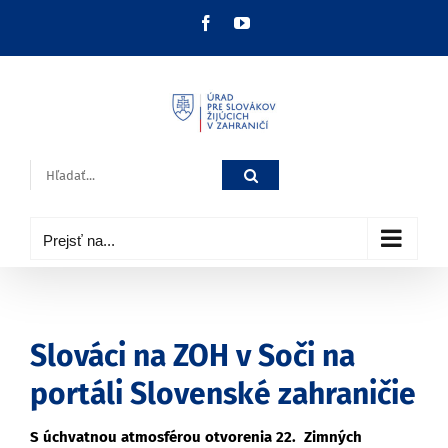
Skip
Facebook
YouTube
to
content
Hľadať:
Prejsť na...
Slováci na ZOH v Soči na
portáli Slovenské zahraničie
S úchvatnou atmosférou otvorenia 22. Zimných