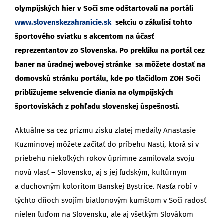
olympijských hier v Soči sme odštartovali na portáli
www.slovenskezahranicie.sk
sekciu o zákulisí tohto
športového sviatku s akcentom na účasť
reprezentantov zo Slovenska. Po prekliku na portál cez
baner na úradnej webovej stránke sa môžete dostať na
domovskú stránku portálu, kde po tlačidlom ZOH Soči
približujeme sekvencie diania na olympijských
športoviskách z pohľadu slovenskej úspešnosti.
Aktuálne sa cez prizmu zisku zlatej medaily Anastasie
Kuzminovej môžete začítať do príbehu Nasti, ktorá si v
priebehu niekoľkých rokov úprimne zamilovala svoju
novú vlasť – Slovensko, aj s jej ľudským, kultúrnym
a duchovným koloritom Banskej Bystrice. Nasťa robí v
týchto dňoch svojím biatlonovým kumštom v Soči radosť
nielen ľuďom na Slovensku, ale aj všetkým Slovákom