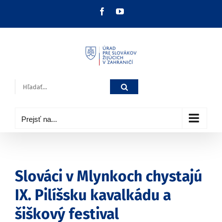
Skip
Facebook
YouTube
to
content
Hľadať:
Prejsť na...
Slováci v Mlynkoch chystajú
IX. Pilíšsku kavalkádu a
šiškový festival