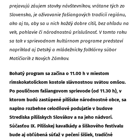
prejavujú záujem stovky návštevníkov, vrátane tých zo
Slovenska, je oživovanie fašiangových tradícií regiónu,
ako aj to, aby sa u nich každý dobre cítil, bez ohľadu na
vek, pohlavie či národnostnú príslušnosť. V tomto roku
sa tak v sprievodnom kultúrnom programe predstaví
napríklad aj Detský a mládežnícky folklórny súbor
Matičiarik z Nových Zámkov.
Bohatý program sa začína o 11.00 h v miestom
rímskokatolíckom kostole slávnostnou svätou omšou.
Po pouličnom fašiangovom sprievode (od 11.30 h), v
ktorom budú zastúpené pilíšske národnostné obce, sa
naplno rozbehne celodňové podujatie v budove
Strediska pilíšskych Slovákov a na jeho nádvorí.
Súčasťou IX. Pilíšskej kavalkády a šiškového festivalu
bude aj obľúbená súťaž v pečení šišiek, tradičné