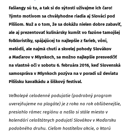
Fašiangy sú tu, a tak si do sýtosti užívajme ich čaro!
Týmto motívom sa chvályhodne riadia aj Slováci pod
Pilíšom. Nuž a o tom, že sa dokážu nielen dobre zabaviť,
ale aj prezentovať kulinársky kumšt vo fazóne tamojšej
folkloristiky, spájajúcej to najlepšie z farieb, vôní,
melódií, ale najmä chutí a skvelej pohody Slovákov
a Maďarov v Mlynkoch, sa možno najlepšie presvedčiť
na vlastné oči v sobotu 6. februára 2016, keď Slovenská
samospráva v Mlynkoch pozýva na v poradí už deviatu
Pilíšsku kavalkádu a šiškový festival.
Veľkolepé celodenné podujatie (podrobný program
uverejňujeme na plagáte) je z roka na rok obľúbenejšie,
presiahlo rámec regiónu a našlo si stále miesto v
kalendári celoštátnych podujatí Slovákov v Maďarsku
podobného druhu. Cieľom hostiteľov akcie, o ktorú