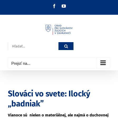
Skip
Facebook
YouTube
to
content
Hľadať:
Prejsť na...
Slováci vo svete: Ilocký
„badniak”
Vianoce sú nielen o materiálnej, ale najmä o duchovnej