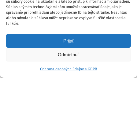
sú súbory cookie na ukladanie a/alebo prístup k informáciám o zariadení.
Súhlas s týmito technológiami nám umožní spracovávať údaje, ako je
správanie pri prehliadaní alebo jedinečné ID na tejto stránke. Nesúhlas
alebo odvolanie súhlasu môže nepriaznivo ovplyvniť určité vlastnosti a
funkcie.
Prijať
Odmietnuť
Ochrana osobných údajov a GDPR