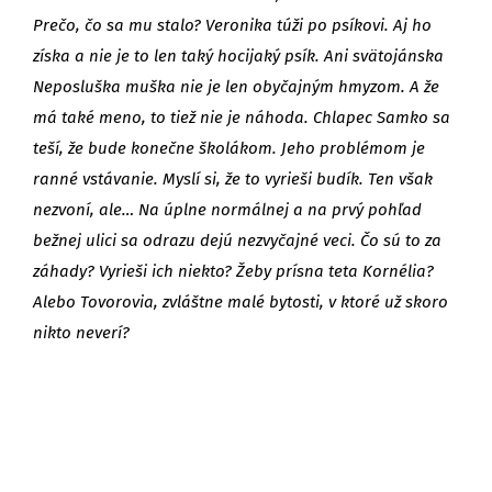
Prečo, čo sa mu stalo? Veronika túži po psíkovi. Aj ho
získa a nie je to len taký hocijaký psík. Ani svätojánska
Neposluška muška nie je len obyčajným hmyzom. A že
má také meno, to tiež nie je náhoda. Chlapec Samko sa
teší, že bude konečne školákom. Jeho problémom je
ranné vstávanie. Myslí si, že to vyrieši budík. Ten však
nezvoní, ale… Na úplne normálnej a na prvý pohľad
bežnej ulici sa odrazu dejú nezvyčajné veci. Čo sú to za
záhady? Vyrieši ich niekto? Žeby prísna teta Kornélia?
Alebo Tovorovia, zvláštne malé bytosti, v ktoré už skoro
nikto neverí?