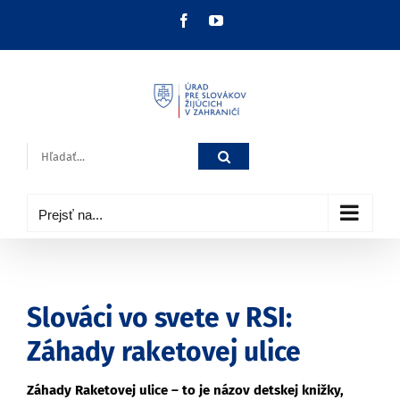
Skip
Facebook
YouTube
to
content
Hľadať:
Prejsť na...
Slováci vo svete v RSI:
Záhady raketovej ulice
Záhady Raketovej ulice – to je názov detskej knižky,