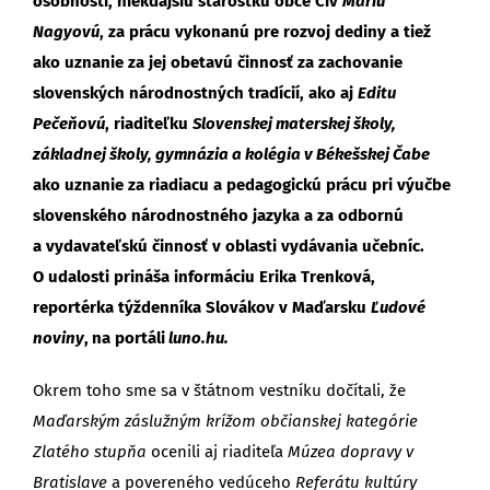
osobnosti, niekdajšiu starostku obce Čív
Máriu
Nagyovú
, za prácu vykonanú pre rozvoj dediny a tiež
ako uznanie za jej obetavú činnosť za zachovanie
slovenských národnostných tradícií, ako aj
Editu
Pečeňovú
, riaditeľku
Slovenskej materskej školy,
základnej školy, gymnázia a kolégia v Békešskej Čabe
ako uznanie za riadiacu a pedagogickú prácu pri výučbe
slovenského národnostného jazyka a za odbornú
a vydavateľskú činnosť v oblasti vydávania učebníc.
O udalosti prináša informáciu Erika Trenková,
reportérka týždenníka Slovákov v Maďarsku
Ľudové
noviny
,
na portáli
luno.hu.
Okrem toho sme sa v štátnom vestníku dočítali, že
Maďarským záslužným krížom občianskej kategórie
Zlatého stupňa
ocenili aj riaditeľa
Múzea dopravy v
Bratislave
a povereného vedúceho
Referátu kultúry