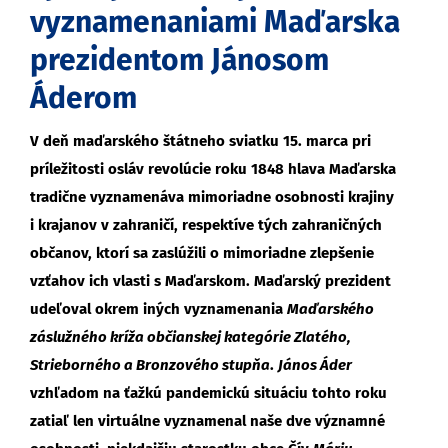
vyznamenaniami Maďarska
prezidentom Jánosom
Áderom
V deň maďarského štátneho sviatku 15. marca pri
príležitosti osláv revolúcie roku 1848 hlava Maďarska
tradične vyznamenáva mimoriadne osobnosti krajiny
i krajanov v zahraničí, respektíve tých zahraničných
občanov, ktorí sa zaslúžili o mimoriadne zlepšenie
vzťahov ich vlasti s Maďarskom. Maďarský prezident
udeľoval okrem iných vyznamenania
Maďarského
záslužného kríža občianskej kategórie Zlatého,
Strieborného a Bronzového stupňa
.
János Áder
vzhľadom na ťažkú pandemickú situáciu tohto roku
zatiaľ len virtuálne vyznamenal naše dve významné