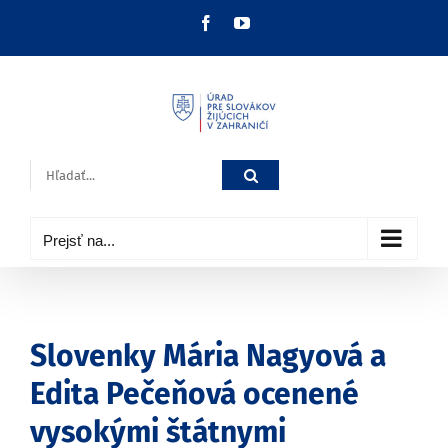
Skip
Facebook
YouTube
to
content
Hľadať:
Prejsť na...
Slovenky Mária Nagyová a
Edita Pečeňová ocenené
vysokými štátnymi