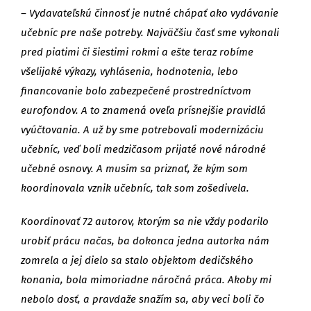
–
Vydavateľskú činnosť je nutné chápať ako vydávanie
učebníc pre naše potreby. Najväčšiu časť sme vykonali
pred piatimi či šiestimi rokmi a ešte teraz robíme
všelijaké výkazy, vyhlásenia, hodnotenia, lebo
financovanie bolo zabezpečené prostredníctvom
eurofondov. A to znamená oveľa prísnejšie pravidlá
vyúčtovania. A už by sme potrebovali modernizáciu
učebníc, veď boli medzičasom prijaté nové národné
učebné osnovy. A musím sa priznať, že kým som
koordinovala vznik učebníc, tak som zošedivela.
Koordinovať 72 autorov, ktorým sa nie vždy podarilo
urobiť prácu načas, ba dokonca jedna autorka nám
zomrela a jej dielo sa stalo objektom dedičského
konania, bola mimoriadne náročná práca. Akoby mi
nebolo dosť, a pravdaže snažím sa, aby veci boli čo