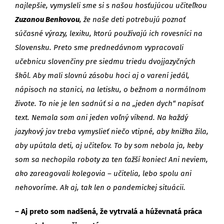
najlepšie, vymysleli sme si s našou hosťujúcou učiteľkou
Zuzanou Benkovou
, že naše deti potrebujú poznať
súčasné výrazy, lexiku, ktorú používajú ich rovesníci na
Slovensku. Preto sme prednedávnom vypracovali
učebnicu slovenčiny pre siedmu triedu dvojjazyčných
škôl. Aby mali slovnú zásobu hoci aj o varení jedál,
nápisoch na stanici, na letisku, o bežnom a normálnom
živote. To nie je len sadnúť si a na „jeden dych“ napísať
text. Nemala som ani jeden voľný víkend. Na každý
jazykový jav treba vymyslieť niečo vtipné, aby knižka žila,
aby upútala deti, aj učiteľov. To by som nebola ja, keby
som sa nechopila roboty za ten ťažší koniec! Ani neviem,
ako zareagovali kolegovia – učitelia, lebo spolu ani
nehovoríme. Ak aj, tak len o pandemickej situácii.
– Aj preto som nadšená, že vytrvalá a húževnatá práca