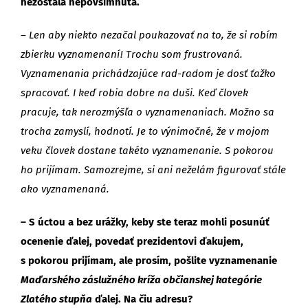
nezostala nepovšimnutá.
– Len aby niekto nezačal poukazovať na to, že si robím
zbierku vyznamenaní! Trochu som frustrovaná.
Vyznamenania prichádzajúce rad-radom je dosť ťažko
spracovať. I keď robia dobre na duši. Keď človek
pracuje, tak nerozmýšľa o vyznamenaniach. Možno sa
trocha zamyslí, hodnotí. Je to výnimočné, že v mojom
veku človek dostane takéto vyznamenanie. S pokorou
ho prijímam. Samozrejme, si ani neželám figurovať stále
ako vyznamenaná.
– S úctou a bez urážky, keby ste teraz mohli posunúť
ocenenie ďalej, povedať prezidentovi ďakujem,
s pokorou prijímam, ale prosím, pošlite vyznamenanie
Maďarského záslužného kríža občianskej kategórie
Zlatého stupňa
ďalej. Na čiu adresu?