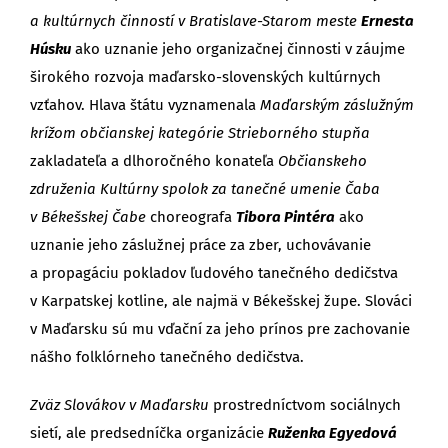
a kultúrnych činností v Bratislave-Starom meste
Ernesta
Húsku
ako uznanie jeho organizačnej činnosti v záujme
širokého rozvoja maďarsko-slovenských kultúrnych
vzťahov. Hlava štátu vyznamenala
Maďarským záslužným
krížom občianskej kategórie Strieborného stupňa
zakladateľa a dlhoročného konateľa
Občianskeho
združenia Kultúrny spolok za tanečné umenie Čaba
v Békešskej Čabe
choreografa
Tibora Pintéra
ako
uznanie jeho záslužnej práce za zber, uchovávanie
a propagáciu pokladov ľudového tanečného dedičstva
v Karpatskej kotline, ale najmä v Békešskej župe. Slováci
v Maďarsku sú mu vďační za jeho prínos pre zachovanie
nášho folklórneho tanečného dedičstva.
Zväz Slovákov v Maďarsku
prostredníctvom sociálnych
sietí, ale predsedníčka organizácie
Ruženka Egyedová