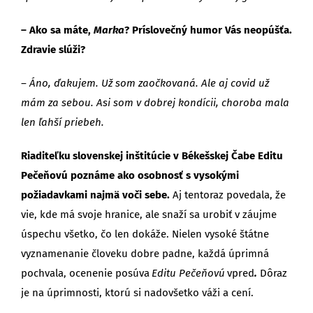
– Ako sa máte,
Marka
? Príslovečný humor Vás neopúšťa.
Zdravie slúži?
– Áno, ďakujem. Už som zaočkovaná. Ale aj covid už
mám za sebou. Asi som v dobrej kondícii, choroba mala
len ľahší priebeh.
Riaditeľku
slovenskej inštitúcie v Békešskej Čabe Editu
Pečeňovú poznáme ako osobnosť s vysokými
požiadavkami najmä voči sebe.
Aj tentoraz povedala, že
vie, kde má svoje hranice, ale snaží sa urobiť v záujme
úspechu všetko, čo len dokáže. Nielen vysoké štátne
vyznamenanie človeku dobre padne, každá úprimná
pochvala, ocenenie posúva
Editu Pečeňovú
vpred
.
Dôraz
je na úprimnosti, ktorú si nadovšetko váži a cení.