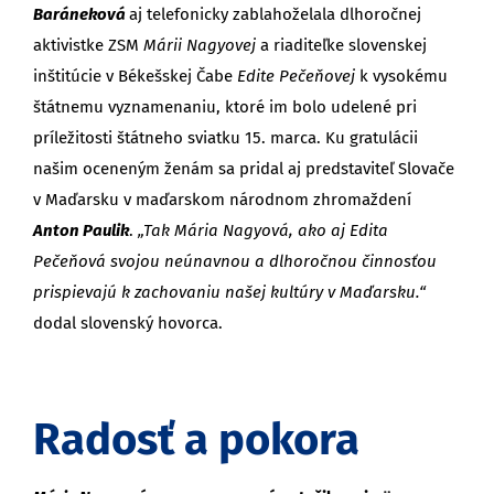
Baráneková
aj telefonicky zablahoželala dlhoročnej
aktivistke ZSM
Márii Nagyovej
a riaditeľke slovenskej
inštitúcie v Békešskej Čabe
Edite Pečeňovej
k vysokému
štátnemu vyznamenaniu, ktoré im bolo udelené pri
príležitosti štátneho sviatku 15. marca. Ku gratulácii
našim oceneným ženám sa pridal aj predstaviteľ Slovače
v Maďarsku v maďarskom národnom zhromaždení
Anton Paulik
.
„Tak Mária Nagyová, ako aj Edita
Pečeňová svojou neúnavnou a dlhoročnou činnosťou
prispievajú k zachovaniu našej kultúry v Maďarsku.“
dodal slovenský hovorca.
Radosť a pokora