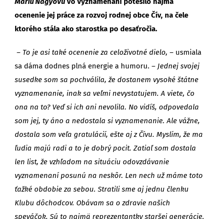
Máriu Nagyovú
vo vyznamenaní potešilo najmä
ocenenie jej práce za rozvoj rodnej obce Čív, na čele
ktorého stála ako starostka po desaťročia.
– To je asi také ocenenie za celoživotné dielo,
– usmiala
sa dáma dodnes plná energie a humoru.
– Jednej svojej
susedke som sa pochválila, že dostanem vysoké štátne
vyznamenanie, inak sa veľmi nevystatujem. A viete, čo
ona na to? Veď si ich ani nevolila. No vidíš, odpovedala
som jej, ty áno a nedostala si vyznamenanie. Ale vážne,
dostala som veľa gratulácií, ešte aj z Čívu. Myslím, že ma
ľudia majú radi a to je dobrý pocit. Zatiaľ som dostala
len list, že vzhľadom na situáciu odovzdávanie
vyznamenaní posunú na neskôr. Len nech už máme toto
ťažké obdobie za sebou. Stratili sme aj jednu členku
Klubu dôchodcov. Obávam sa o zdravie našich
speváčok. Sú to najmä reprezentantky staršej generácie.