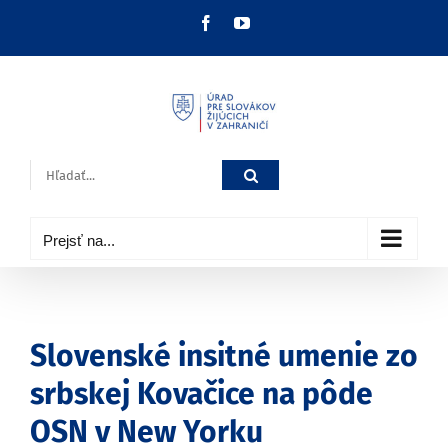
Skip
Facebook
YouTube
to
content
Hľadať:
Prejsť na...
Slovenské insitné umenie zo
srbskej Kovačice na pôde
OSN v New Yorku