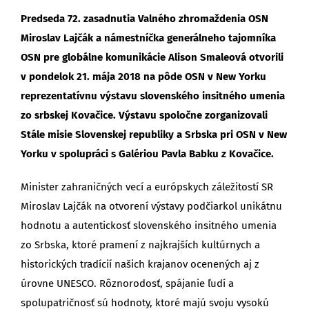
Predseda 72. zasadnutia Valného zhromaždenia OSN
Miroslav Lajčák a námestníčka generálneho tajomníka
OSN pre globálne komunikácie Alison Smaleová otvorili
v pondelok 21. mája 2018 na pôde OSN v New Yorku
reprezentatívnu výstavu slovenského insitného umenia
zo srbskej Kovačice. Výstavu spoločne zorganizovali
Stále misie Slovenskej republiky a Srbska pri OSN v New
Yorku v spolupráci s Galériou Pavla Babku z Kovačice.
Minister zahraničných vecí a európskych záležitostí SR
Miroslav Lajčák na otvorení výstavy podčiarkol unikátnu
hodnotu a autentickosť slovenského insitného umenia
zo Srbska, ktoré pramení z najkrajších kultúrnych a
historických tradícií našich krajanov ocenených aj z
úrovne UNESCO. Rôznorodosť, spájanie ľudí a
spolupatričnosť sú hodnoty, ktoré majú svoju vysokú