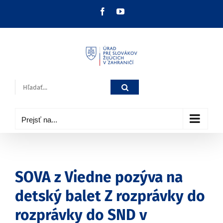
Skip
Facebook
YouTube
to
content
Hľadať:
Prejsť na...
SOVA z Viedne pozýva na
detský balet Z rozprávky do
rozprávky do SND v