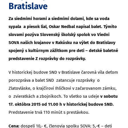
Bratislave
Za siedmimi horami a siedmimi dolami, kde sa voda
sypala a piesok lial, Oskar Nedbal napísal balet. Týmito
slovami pozýva Slovenský školský spolok vo Viedni
SOVA našich krajanov v Rakúsku na výlet do Bratislavy
spojený s kultúrnym zážitkom pre deti – detské baletné
predstavenie Z rozprávky do rozprávky.
V historickej budove SND v Bratislave čarovná víla deťom
porozpráva a balet SND zatancuje rozprávky o
Zlatovláske, o krajčírovi Ihličkovi v začarovanom zámku,
o zvieratkách a zbojníkoch. To všetko sa udeje
v sobotu
17. októbra 2015 od 11.00 h v historickej budove SND.
Predstavenie trvá 110 minút s prestávkou.
Cena:
dospelí 10,- €, členovia spolku SOVA: 5,-€ – deti