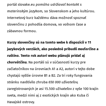
portál slovake.eu
pomáha udržiavať kontakt s
materinským jazykom,
so Slovenskom a jeho kultúrou.
Internetový kurz každému dáva možnosť spoznať
slovenčinu z pohodlia domova, vo voľnom čase a
zábavnou formou.
Kurzy slovenčiny sú na tomto webe k dispozícii v 11
jazykových verziách, ako posledné pribudli
maďarčina
a
ruština
. Tento rok autori webu plánujú pridať aj
chorvátčinu
.
Na portáli sú v súčasnosti kurzy pre
začiatočníkov na úrovniach A1 a A2, autori v tejto dobe
chystajú vyššie úrovne B1 a B2. Za tri roky fungovania
stránku navštívilo zhruba
650 000 užívateľov,
zaregistrovaných je asi 15.500 užívateľov z vyše 100 krajín
sveta, medzi nimi aj z exotických krajín ako Kuba či
Havajské ostrovy.