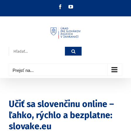
Skip
Facebook
YouTube
to
content
Hľadať:
Prejsť na...
Učiť sa slovenčinu online –
ľahko, rýchlo a bezplatne:
slovake.eu