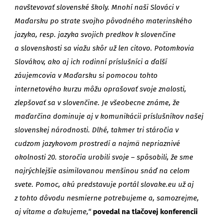
navštevovať slovenské školy. Mnohí naši Slováci v
Maďarsku po strate svojho pôvodného materinského
jazyka, resp. jazyka svojich predkov k slovenčine
a slovenskosti sa viažu skôr už len citovo. Potomkovia
Slovákov, ako aj ich rodinní príslušníci a ďalší
záujemcovia v Maďarsku si pomocou tohto
internetového kurzu môžu oprašovať svoje znalosti,
zlepšovať sa v slovenčine. Je všeobecne známe, že
maďarčina dominuje aj v komunikácii príslušníkov našej
slovenskej národnosti. Dlhé, takmer tri stáročia v
cudzom jazykovom prostredí a najmä nepriaznivé
okolnosti 20. storočia urobili svoje – spôsobili, že sme
najrýchlejšie asimilovanou menšinou snáď na celom
svete. Pomoc, akú predstavuje portál slovake.eu už aj
z tohto dôvodu nesmierne potrebujeme a, samozrejme,
aj vítame a ďakujeme,“
povedal na tlačovej konferencii