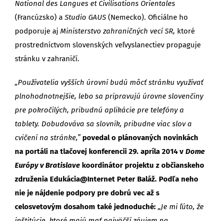
National des Langues et Civilisations Orientales
(Francúzsko) a
Studio
GAUS
(Nemecko). Oficiálne ho
podporuje aj
Ministerstvo zahraničných vecí SR,
ktoré
prostredníctvom slovenských veľvyslanectiev propaguje
stránku v zahraničí.
„Používatelia vyšších úrovní budú môcť stránku využívať
plnohodnotnejšie, lebo sa pripravujú úrovne slovenčiny
pre pokročilých, pribudnú aplikácie pre telefóny a
tablety. Dobudováva sa slovník, pribudne viac slov a
cvičení na stránke,”
povedal o plánovaných novinkách
na portáli na tlačovej konferencii 29. apríla 2014 v
Dome
Európy v Bratislave
koordinátor projektu z občianskeho
združenia Edukácia@Internet Peter Baláž.
Podľa neho
nie je nájdenie podpory pre dobrú vec až s
celosvetovým dosahom také jednoduché:
„Je mi ľúto, že
inštitúcie, ktoré majú mať najväčší záujem na