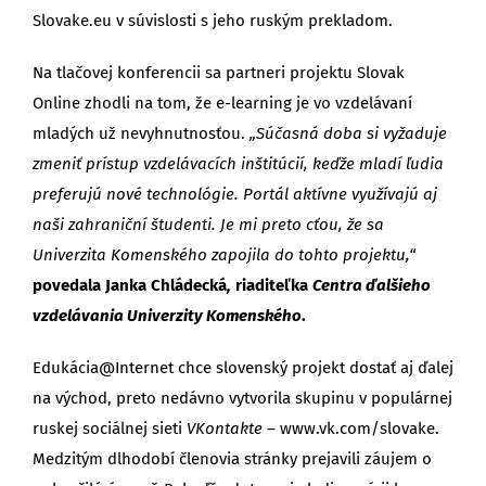
Slovake.eu v súvislosti s jeho ruským prekladom.
Na tlačovej konferencii sa partneri projektu Slovak
Online zhodli na tom, že e-learning je vo vzdelávaní
mladých už nevyhnutnosťou.
„Súčasná doba si vyžaduje
zmeniť prístup vzdelávacích inštitúcií, keďže mladí ľudia
preferujú nové technológie. Portál aktívne využívajú aj
naši zahraniční študenti. Je mi preto cťou, že sa
Univerzita Komenského zapojila do tohto projektu,“
povedala Janka Chládecká
,
riaditeľka
Centra ďalšieho
vzdelávania Univerzity Komenského
.
Edukácia@Internet chce slovenský projekt dostať aj ďalej
na východ, preto nedávno vytvorila skupinu v populárnej
ruskej sociálnej sieti
VKontakte
– www.vk.com/slovake.
Medzitým dlhodobí členovia stránky prejavili záujem o