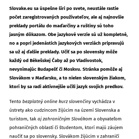
Slovake.eu sa úspešne šíri po svete, neustále rastie
počet zaregistrovaných používateľov, ale aj najnovšie
preklady portálu do maďarčiny a ruštiny sú toho
jasným dôkazom. Obe jazykové verzie sú už kompletné,
no a popri jedenástich jazykových verziách pripravujú
sa už aj ďalšie preklady. Učiť sa po slovensky môže
každý od Békešskej Čaby až po Vladivostok,
nevynímajúc Budapešť či Moskvu. Stránka pomôže aj
Slovákom v Maďarsku, a to nielen slovenským žiakom,
ktorí by sa radi aktívnejšie učili jazyk svojich predkov.
Tento
bezplatný online kurz slovenčiny
vychádza v
ústrety ako cudzincom žijúcim na území Slovenska a
turistom, tak
aj zahraničným Slovákom
a obyvateľom
pohraničných oblastí či študentom, ktorí majú záujem
naučiť sa po slovensky. Slovákom žijúcim v zahraničí