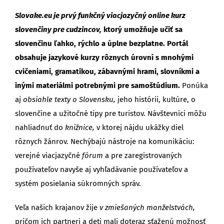
Slovake.eu je prvý funkčný viacjazyčný online kurz
slovenčiny pre cudzincov,
ktorý umožňuje učiť sa
slovenčinu ľahko, rýchlo a úplne bezplatne. Portál
obsahuje jazykové kurzy rôznych úrovní s mnohými
cvičeniami, gramatikou, zábavnými hrami, slovníkmi a
inými materiálmi potrebnými pre samoštúdium.
Ponúka
aj
obsiahle texty o Slovensku,
jeho histórii, kultúre, o
slovenčine a užitočné tipy pre turistov. Návštevníci môžu
nahliadnuť do
knižnice,
v ktorej nájdu ukážky diel
rôznych žánrov. Nechýbajú nástroje na komunikáciu:
verejné viacjazyčné
fórum
a pre zaregistrovaných
používateľov navyše aj vyhľadávanie používateľov a
systém posielania súkromných správ.
Veľa našich krajanov žije
v zmiešaných manželstvách,
pričom ich partneri a deti mali doteraz sťaženú možnosť