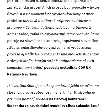
pokročilú úroveň B, keďže doteraz je k dispozícii len
začiatočnícka úroveň A. Ich prosby boli vypočuté – lekcie
úrovní B1 a B2 momentálne vypracováva nový partner
projektu:
Jazyková a odborná príprava cudzincov a
krajanov – Centrum ďalšieho vzdelávania Univerzity
Komenského,
zatiaľ čo
Jazykovedný
ústav Ľudovíta Štúra
pracuje na slovníkoch a kontroluje správnosť slovenčiny.
„Web stránku Slovake.eu využívame vo vyučovacom
procese aj v CĎV UK. V roku 2013 sme mali 432 študentov
z rôznych krajín, ktorým stránku odporúčame aj v ich
samostatnom štúdiu,“
povedala metodička CĎV UK
Katarína Nevrlová.
„Slovenčinu študujem od septembra. Rýchlo sa učím, no
slovenčina vo všeobecnosti nie je ľahká. Tá stránka je
pre mňa pomoc,”
uviedla na tlačovej konferencii
študentka zo Seychelskej republiky Elissa Lalande
,
ktorá