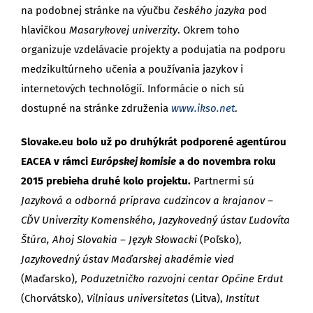
na podobnej stránke na výučbu
českého jazyka
pod
hlavičkou
Masarykovej univerzity
. Okrem toho
organizuje vzdelávacie projekty a podujatia na podporu
medzikultúrneho učenia a používania jazykov i
internetových technológií. Informácie o nich sú
dostupné na stránke združenia
www.ikso.net
.
Slovake.eu bolo už po druhýkrát podporené agentúrou
EACEA v rámci
Európskej komisie
a do novembra roku
2015 prebieha druhé kolo projektu.
Partnermi sú
Jazyková a odborná príprava cudzincov a krajanov –
CĎV Univerzity Komenského, Jazykovedný ústav Ľudovíta
Štúra, Ahoj Slovakia – Język Słowacki
(Poľsko),
Jazykovedný ústav Maďarskej akadémie vied
(Maďarsko),
Poduzetničko razvojni centar Općine Erdut
(Chorvátsko),
Vilniaus universitetas
(Litva),
Institut