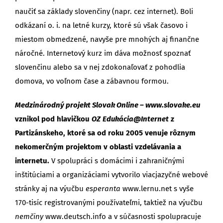
naučiť sa základy slovenčiny (napr. cez internet). Boli
odkázaní o. i. na letné kurzy, ktoré sú však časovo i
miestom obmedzené, navyše pre mnohých aj finančne
náročné. Internetový kurz im dáva možnosť spoznať
slovenčinu alebo sa v nej zdokonaľovať z pohodlia
domova, vo voľnom čase a zábavnou formou.
Medzinárodný projekt Slovak Online – www.slovake.eu
vznikol pod hlavičkou
OZ
Edukácia@Internet
z
Partizánskeho, ktoré sa od roku 2005 venuje rôznym
nekomerčným projektom v oblasti vzdelávania a
internetu.
V spolupráci s domácimi i zahraničnými
inštitúciami a organizáciami vytvorilo viacjazyčné webové
stránky aj na výučbu
esperanta
www.lernu.net s vyše
170-tisíc registrovanými používateľmi, taktiež na výučbu
nemčiny
www.deutsch.info a v súčasnosti spolupracuje