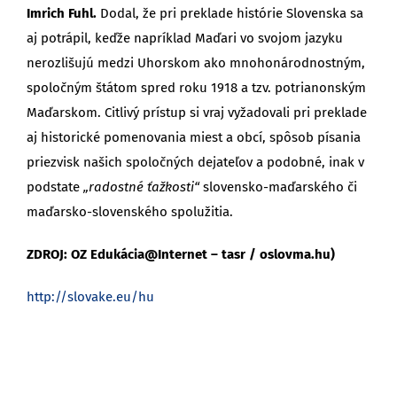
Imrich Fuhl.
Dodal, že pri preklade histórie Slovenska sa
aj potrápil, keďže napríklad Maďari vo svojom jazyku
nerozlišujú medzi Uhorskom ako mnohonárodnostným,
spoločným štátom spred roku 1918 a tzv. potrianonským
Maďarskom. Citlivý prístup si vraj vyžadovali pri preklade
aj historické pomenovania miest a obcí, spôsob písania
priezvisk našich spoločných dejateľov a podobné, inak v
podstate
„radostné ťažkosti“
slovensko-maďarského či
maďarsko-slovenského spolužitia.
ZDROJ: OZ Edukácia@Internet – tasr / oslovma.hu)
http://slovake.eu/hu