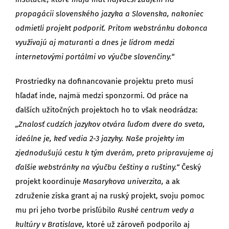
propagácii slovenského jazyka a Slovenska, nakoniec
odmietli projekt podporiť. Pritom webstránku dokonca
využívajú aj maturanti a dnes je lídrom medzi
internetovými portálmi vo výučbe slovenčiny.“
Prostriedky na dofinancovanie projektu preto musí
hľadať inde, najmä medzi sponzormi. Od práce na
ďalších užitočných projektoch ho to však neodrádza:
„Znalosť cudzích jazykov otvára ľuďom dvere do sveta,
ideálne je, keď vedia 2-3 jazyky. Naše projekty im
zjednodušujú cestu k tým dverám, preto pripravujeme aj
ďalšie webstránky na výučbu češtiny a ruštiny.“
Český
projekt koordinuje
Masarykova univerzita,
a ak
združenie získa grant aj na ruský projekt, svoju pomoc
mu pri jeho tvorbe prisľúbilo
Ruské centrum vedy a
kultúry v Bratislave,
ktoré už zároveň podporilo aj