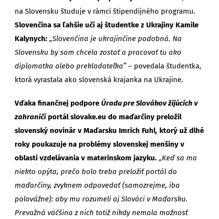
na Slovensku študuje v rámci štipendijného programu.
Slovenčina sa ľahšie učí aj študentke z Ukrajiny Kamile
Kalynych
:
„Slovenčina je ukrajinčine podobná. Na
Slovensku by som chcela zostať a pracovať tu ako
diplomatka alebo prekladateľka”
– povedala študentka,
ktorá vyrastala ako slovenská krajanka na Ukrajine.
Vďaka finančnej podpore
Úradu pre Slovákov žijúcich v
zahraničí
portál slovake.eu do maďarčiny preložil
slovenský novinár v Maďarsku Imrich Fuhl
,
ktorý už dlhé
roky poukazuje na problémy slovenskej menšiny v
oblasti vzdelávania v materinskom jazyku.
„Keď sa ma
niekto opýta, prečo bolo treba preložiť portál do
maďarčiny, zvyknem odpovedať (samozrejme, iba
polovážne): aby mu rozumeli aj Slováci v Maďarsku.
Prevažná väčšina z nich totiž nikdy nemala možnosť