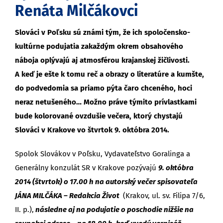
Renáta Milčákovci
Slováci v Poľsku sú známi tým, že ich spoločensko-
kultúrne podujatia zakaždým okrem obsahového
náboja oplývajú aj atmosférou krajanskej žičlivosti.
A keď je ešte k tomu reč a obrazy o literatúre a kumšte,
do podvedomia sa priamo pýta čaro chceného, hoci
neraz netušeného… Možno práve týmito prívlastkami
bude kolorované ovzdušie večera, ktorý chystajú
Slováci v Krakove vo štvrtok 9. októbra 2014.
Spolok Slovákov v Poľsku, Vydavateľstvo Goralinga a
Generálny konzulát SR v Krakove pozývajú
9. októbra
2014 (štvrtok) o 17.00 h na autorský večer spisovateľa
JÁNA MILČÁKA – Redakcia Život
(Krakov, ul. sv. Filipa 7/6,
II. p.),
následne aj na podujatie o poschodie nižšie na