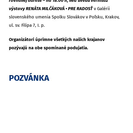
rovnakej adrese – na 18.00 h, keď uvedú vernisáž
výstavy RENÁTA MILČÁKOVÁ • PRE RADOSŤ
v Galérii
slovenského umenia Spolku Slovákov v Poľsku, Krakov,
ul. sv. Filipa 7, I. p.
Organizátori úprimne všetkých našich krajanov
pozývajú na obe spomínané podujatia.
POZVÁNKA