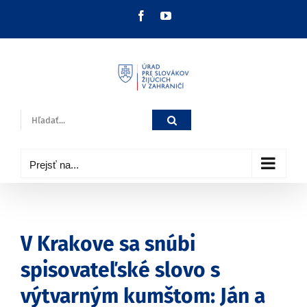
Skip
Facebook
YouTube
to
content
Hľadať:
Prejsť na...
V Krakove sa snúbi
spisovateľské slovo s
výtvarným kumštom: Ján a