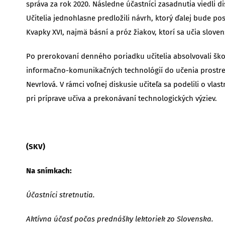
správa za rok 2020. Následne účastníci zasadnutia viedli
Učitelia jednohlasne predložili návrh, ktorý ďalej bude p
Kvapky XVI, najmä básní a próz žiakov, ktorí sa učia sloven
Po prerokovaní denného poriadku učitelia absolvovali ško
informačno-komunikačných technológií do učenia prostrední
Nevrlová. V rámci voľnej diskusie učiteľa sa podelili o vl
pri príprave učiva a prekonávaní technologických výziev.
(SKV)
Na snímkach:
Účastníci stretnutia.
Aktívna účasť počas prednášky lektoriek zo Slovenska.