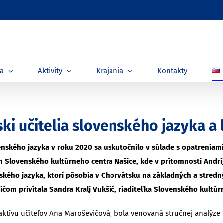
ia
Aktivity
Krajania
Kontakty
tski učitelia slovenského jazyka 
ského jazyka v roku 2020 sa uskutočnilo v súlade s opatreniami 
och Slovenského kultúrneho centra Našice, kde v prítomnosti Andr
nského jazyka, ktorí pôsobia v Chorvátsku na základných a stred
om privítala Sandra Kralj Vukšić, riaditeľka Slovenského kultúr
a aktívu učiteľov Ana Maroševićová, bola venovaná stručnej analýze