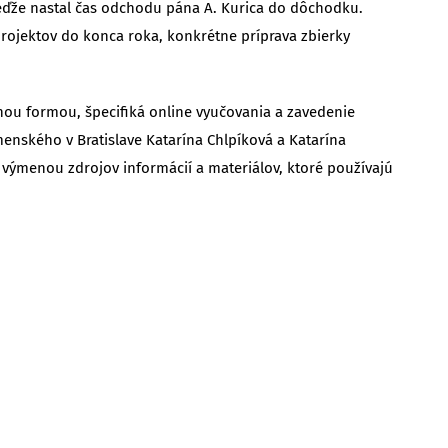
keďže nastal čas odchodu pána A. Kurica do dôchodku.
 projektov do konca roka, konkrétne príprava zbierky
nou formou, špecifiká online vyučovania a zavedenie
menského v Bratislave Katarína Chlpíková a Katarína
e výmenou zdrojov informácií a materiálov, ktoré používajú