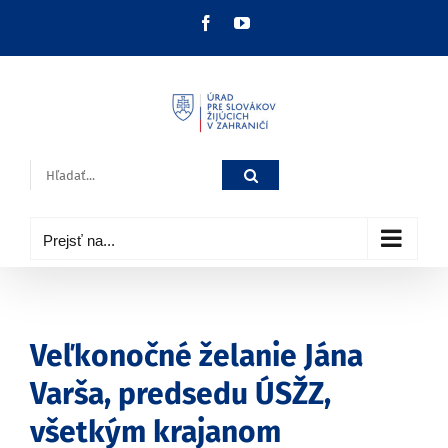
Skip
Facebook
YouTube
to
content
Hľadať:
Prejsť na...
Veľkonočné želanie Jána
Varša, predsedu ÚSŽZ,
všetkým krajanom