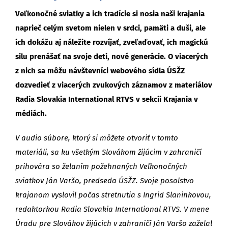
Veľkonočné sviatky a ich tradície si nosia naši krajania
naprieč celým svetom nielen v srdci, pamäti a duši, ale
ich dokážu aj náležite rozvíjať, zveľaďovať, ich magickú
silu prenášať na svoje deti, nové generácie. O viacerých
z nich sa môžu návštevníci webového sídla ÚSŽZ
dozvedieť z viacerých zvukových záznamov z materiálov
Radia Slovakia International RTVS v sekcii Krajania v
médiách.
V audio súbore, ktorý si môžete otvoriť v tomto
materiáli, sa ku všetkým Slovákom žijúcim v zahraničí
prihovára so želaním požehnaných Veľkonočných
sviatkov Ján Varšo, predseda ÚSŽZ. Svoje posolstvo
krajanom vyslovil počas stretnutia s Ingrid Slaninkovou,
redaktorkou Radia Slovakia International RTVS. V mene
Úradu pre Slovákov žijúcich v zahraničí Ján Varšo zaželal