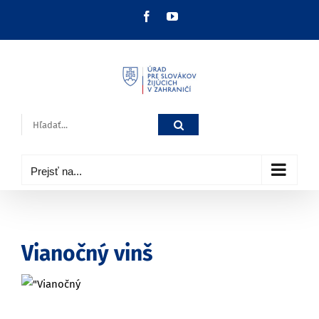
Skip
Facebook
YouTube
to
content
Hľadať:
Prejsť na...
Vianočný vinš