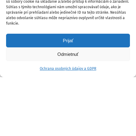
sú súbory cookie na ukladanie a/alebo prístup k informáciám o zariadení.
Súhlas s týmito technológiami nám umožní spracovávať údaje, ako je
správanie pri prehliadaní alebo jedinečné ID na tejto stránke. Nesúhlas
alebo odvolanie súhlasu môže nepriaznivo ovplyvniť určité vlastnosti a
funkcie.
Prijať
Odmietnuť
Ochrana osobných údajov a GDPR