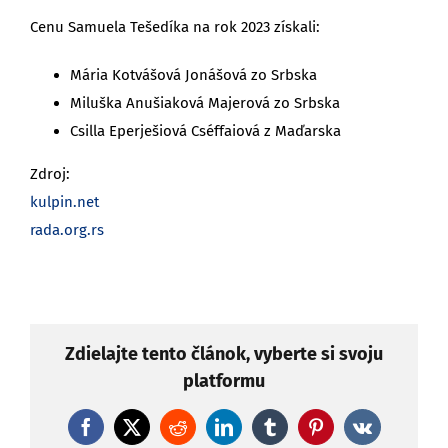
Cenu Samuela Tešedíka na rok 2023 získali:
Mária Kotvášová Jonášová zo Srbska
Miluška Anušiaková Majerová zo Srbska
Csilla Eperješiová Cséffaiová z Maďarska
Zdroj:
kulpin.net
rada.org.rs
Zdielajte tento článok, vyberte si svoju
platformu
Facebook
X
Reddit
LinkedIn
Tumblr
Pinterest
Vk