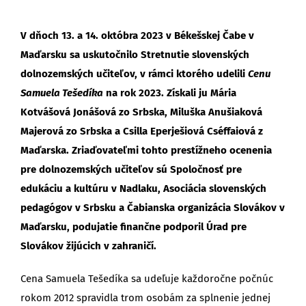
V dňoch 13. a 14. októbra 2023 v Békešskej Čabe v
Maďarsku sa uskutočnilo Stretnutie slovenských
dolnozemských učiteľov, v rámci ktorého udelili
Cenu
Samuela Tešedíka
na rok 2023. Získali ju Mária
Kotvášová Jonášová zo Srbska, Miluška Anušiaková
Majerová zo Srbska a Csilla Eperješiová Cséffaiová z
Maďarska. Zriaďovateľmi tohto prestížneho ocenenia
pre dolnozemských učiteľov sú Spoločnosť pre
edukáciu a kultúru v Nadlaku, Asociácia slovenských
pedagógov v Srbsku a Čabianska organizácia Slovákov v
Maďarsku, podujatie finančne podporil Úrad pre
Slovákov žijúcich v zahraničí.
Cena Samuela Tešedíka sa udeľuje každoročne počnúc
rokom 2012 spravidla trom osobám za splnenie jednej