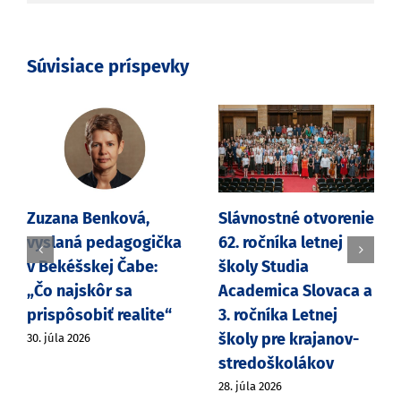
Súvisiace príspevky
Zuzana Benková,
Slávnostné otvorenie
vyslaná pedagogička
62. ročníka letnej
v Bekéšskej Čabe:
školy Studia
„Čo najskôr sa
Academica Slovaca a
prispôsobiť realite“
3. ročníka Letnej
školy pre krajanov-
30. júla 2026
stredoškolákov
28. júla 2026