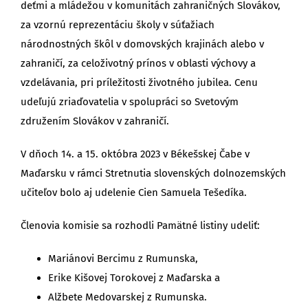
deťmi a mládežou v komunitách zahraničných Slovákov,
za vzornú reprezentáciu školy v súťažiach
národnostných škôl v domovských krajinách alebo v
zahraničí, za celoživotný prínos v oblasti výchovy a
vzdelávania, pri príležitosti životného jubilea. Cenu
udeľujú zriaďovatelia v spolupráci so Svetovým
združením Slovákov v zahraničí.
V dňoch 14. a 15. októbra 2023 v Békešskej Čabe v
Maďarsku v rámci Stretnutia slovenských dolnozemských
učiteľov bolo aj udelenie Cien Samuela Tešedíka.
Členovia komisie sa rozhodli Pamätné listiny udeliť:
Mariánovi Bercimu z Rumunska,
Erike Kišovej Torokovej z Maďarska a
Alžbete Medovarskej z Rumunska.