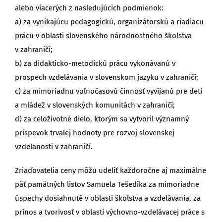
alebo viacerých z nasledujúcich podmienok:
a) za vynikajúcu pedagogickú, organizátorskú a riadiacu
prácu v oblasti slovenského národnostného školstva
v zahraničí;
b) za didakticko-metodickú prácu vykonávanú v
prospech vzdelávania v slovenskom jazyku v zahraničí;
c) za mimoriadnu voľnočasovú činnosť vyvíjanú pre deti
a mládež v slovenských komunitách v zahraničí;
d) za celoživotné dielo, ktorým sa vytvoril významný
príspevok trvalej hodnoty pre rozvoj slovenskej
vzdelanosti v zahraničí.
Zriaďovatelia ceny môžu udeliť každoročne aj maximálne
päť pamätných listov Samuela Tešedíka za mimoriadne
úspechy dosiahnuté v oblasti školstva a vzdelávania, za
prínos a tvorivosť v oblasti výchovno-vzdelávacej práce s