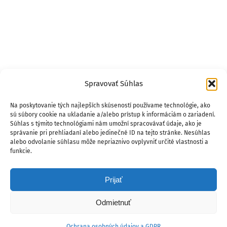
Spravovať Súhlas
Na poskytovanie tých najlepších skúseností používame technológie, ako
sú súbory cookie na ukladanie a/alebo prístup k informáciám o zariadení.
Súhlas s týmito technológiami nám umožní spracovávať údaje, ako je
správanie pri prehliadaní alebo jedinečné ID na tejto stránke. Nesúhlas
alebo odvolanie súhlasu môže nepriaznivo ovplyvniť určité vlastnosti a
funkcie.
Prijať
Odmietnuť
Ochrana osobných údajov a GDPR