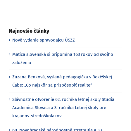
Najnovšie články
Nové vydanie spravodajcu ÚSŽZ
Matica slovenská si pripomína 163 rokov od svojho
založenia
Zuzana Benková, vyslaná pedagogička v Bekéšskej
Čabe: „Čo najskôr sa prispôsobiť realite“
Slávnostné otvorenie 62. ročníka letnej školy Studia
Academica Slovaca a 3. ročníka Letnej školy pre
krajanov-stredoškolákov
60. Novohradské národnostné stretnutie a 30.