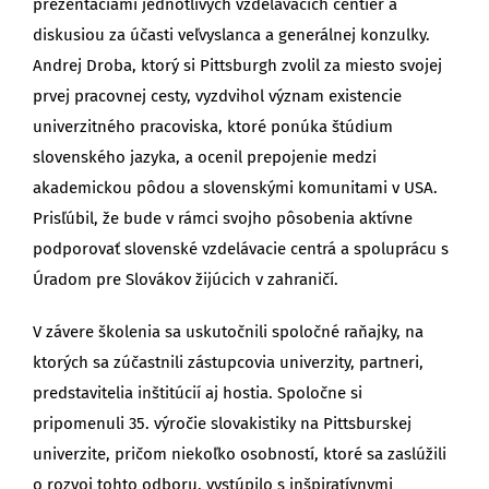
prezentáciami jednotlivých vzdelávacích centier a
diskusiou za účasti veľvyslanca a generálnej konzulky.
Andrej Droba, ktorý si Pittsburgh zvolil za miesto svojej
prvej pracovnej cesty, vyzdvihol význam existencie
univerzitného pracoviska, ktoré ponúka štúdium
slovenského jazyka, a ocenil prepojenie medzi
akademickou pôdou a slovenskými komunitami v USA.
Prisľúbil, že bude v rámci svojho pôsobenia aktívne
podporovať slovenské vzdelávacie centrá a spoluprácu s
Úradom pre Slovákov žijúcich v zahraničí.
V závere školenia sa uskutočnili spoločné raňajky, na
ktorých sa zúčastnili zástupcovia univerzity, partneri,
predstavitelia inštitúcií aj hostia. Spoločne si
pripomenuli 35. výročie slovakistiky na Pittsburskej
univerzite, pričom niekoľko osobností, ktoré sa zaslúžili
o rozvoj tohto odboru, vystúpilo s inšpiratívnymi