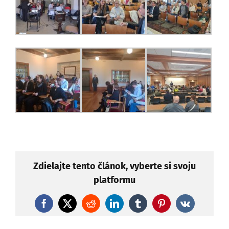
Zdielajte tento článok, vyberte si svoju
platformu
Facebook
X
Reddit
LinkedIn
Tumblr
Pinterest
Vk