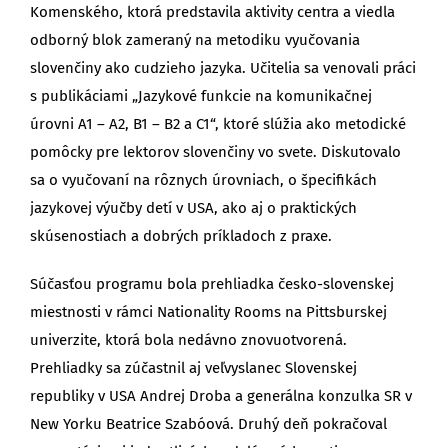
Komenského, ktorá predstavila aktivity centra a viedla
odborný blok zameraný na metodiku vyučovania
slovenčiny ako cudzieho jazyka. Učitelia sa venovali práci
s publikáciami „Jazykové funkcie na komunikačnej
úrovni A1 – A2, B1 – B2 a C1“, ktoré slúžia ako metodické
pomôcky pre lektorov slovenčiny vo svete. Diskutovalo
sa o vyučovaní na rôznych úrovniach, o špecifikách
jazykovej výučby detí v USA, ako aj o praktických
skúsenostiach a dobrých príkladoch z praxe.
Súčasťou programu bola prehliadka česko-slovenskej
miestnosti v rámci Nationality Rooms na Pittsburskej
univerzite, ktorá bola nedávno znovuotvorená.
Prehliadky sa zúčastnil aj veľvyslanec Slovenskej
republiky v USA Andrej Droba a generálna konzulka SR v
New Yorku Beatrice Szabóová. Druhý deň pokračoval