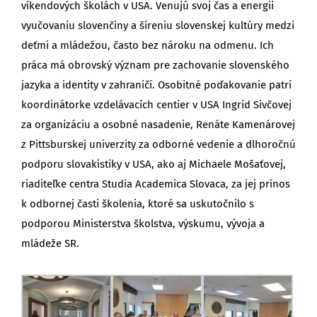
víkendových školách v USA. Venujú svoj čas a energii
vyučovaniu slovenčiny a šíreniu slovenskej kultúry medzi
deťmi a mládežou, často bez nároku na odmenu. Ich
práca má obrovský význam pre zachovanie slovenského
jazyka a identity v zahraničí. Osobitné poďakovanie patrí
koordinátorke vzdelávacích centier v USA Ingrid Sivčovej
za organizáciu a osobné nasadenie, Renáte Kamenárovej
z Pittsburskej univerzity za odborné vedenie a dlhoročnú
podporu slovakistiky v USA, ako aj Michaele Mošaťovej,
riaditeľke centra Studia Academica Slovaca, za jej prínos
k odbornej časti školenia, ktoré sa uskutočnilo s
podporou Ministerstva školstva, výskumu, vývoja a
mládeže SR.