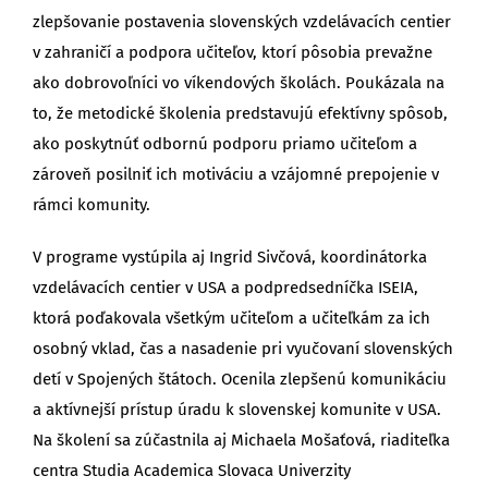
zlepšovanie postavenia slovenských vzdelávacích centier
v zahraničí a podpora učiteľov, ktorí pôsobia prevažne
ako dobrovoľníci vo víkendových školách. Poukázala na
to, že metodické školenia predstavujú efektívny spôsob,
ako poskytnúť odbornú podporu priamo učiteľom a
zároveň posilniť ich motiváciu a vzájomné prepojenie v
rámci komunity.
V programe vystúpila aj Ingrid Sivčová, koordinátorka
vzdelávacích centier v USA a podpredsedníčka ISEIA,
ktorá poďakovala všetkým učiteľom a učiteľkám za ich
osobný vklad, čas a nasadenie pri vyučovaní slovenských
detí v Spojených štátoch. Ocenila zlepšenú komunikáciu
a aktívnejší prístup úradu k slovenskej komunite v USA.
Na školení sa zúčastnila aj Michaela Mošaťová, riaditeľka
centra Studia Academica Slovaca Univerzity