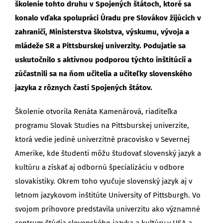
školenie tohto druhu v Spojených štátoch, ktoré sa
konalo vďaka spolupráci Úradu pre Slovákov žijúcich v
zahraničí, Ministerstva školstva, výskumu, vývoja a
mládeže SR a Pittsburskej univerzity. Podujatie sa
uskutočnilo s aktívnou podporou týchto inštitúcií a
zúčastnili sa na ňom učitelia a učiteľky slovenského
jazyka z rôznych častí Spojených štátov.
Školenie otvorila Renáta Kamenárová, riaditeľka
programu Slovak Studies na Pittsburskej univerzite,
ktorá vedie jediné univerzitné pracovisko v Severnej
Amerike, kde študenti môžu študovať slovenský jazyk a
kultúru a získať aj odbornú špecializáciu v odbore
slovakistiky. Okrem toho vyučuje slovenský jazyk aj v
letnom jazykovom inštitúte University of Pittsburgh. Vo
svojom príhovore predstavila univerzitu ako významné
centrum štúdia slovenského jazyka a kultúry v USA a