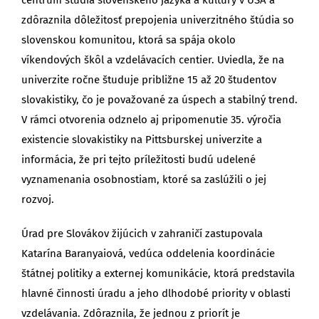
zdôraznila dôležitosť prepojenia univerzitného štúdia so
slovenskou komunitou, ktorá sa spája okolo
víkendových škôl a vzdelávacích centier. Uviedla, že na
univerzite ročne študuje približne 15 až 20 študentov
slovakistiky, čo je považované za úspech a stabilný trend.
V rámci otvorenia odznelo aj pripomenutie 35. výročia
existencie slovakistiky na Pittsburskej univerzite a
informácia, že pri tejto príležitosti budú udelené
vyznamenania osobnostiam, ktoré sa zaslúžili o jej
rozvoj.
Úrad pre Slovákov žijúcich v zahraničí zastupovala
Katarína Baranyaiová, vedúca oddelenia koordinácie
štátnej politiky a externej komunikácie, ktorá predstavila
hlavné činnosti úradu a jeho dlhodobé priority v oblasti
vzdelávania. Zdôraznila, že jednou z priorít je