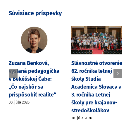
Súvisiace príspevky
Zuzana Benková,
Slávnostné otvorenie
vyslaná pedagogička
62. ročníka letnej
v Bekéšskej Čabe:
školy Studia
„Čo najskôr sa
Academica Slovaca a
prispôsobiť realite“
3. ročníka Letnej
školy pre krajanov-
30. júla 2026
stredoškolákov
28. júla 2026