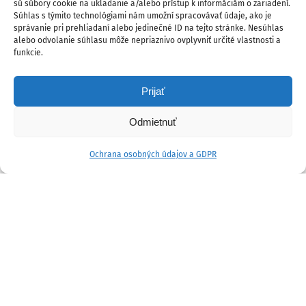
sú súbory cookie na ukladanie a/alebo prístup k informáciám o zariadení.
Súhlas s týmito technológiami nám umožní spracovávať údaje, ako je
správanie pri prehliadaní alebo jedinečné ID na tejto stránke. Nesúhlas
alebo odvolanie súhlasu môže nepriaznivo ovplyvniť určité vlastnosti a
funkcie.
Prijať
Odmietnuť
Ochrana osobných údajov a GDPR