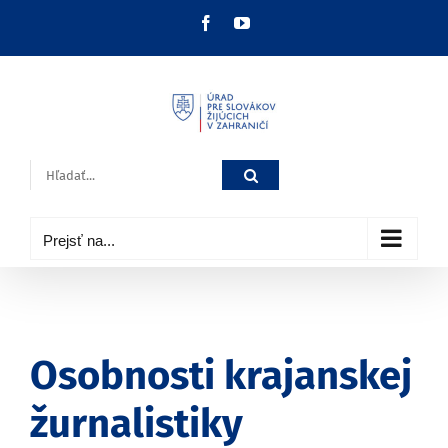
Skip
Facebook
YouTube
to
content
Hľadať:
Prejsť na...
Osobnosti krajanskej
žurnalistiky