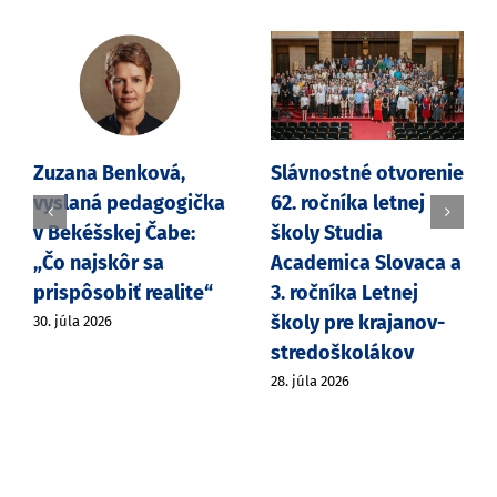
Zuzana Benková,
Slávnostné otvorenie
vyslaná pedagogička
62. ročníka letnej
v Bekéšskej Čabe:
školy Studia
„Čo najskôr sa
Academica Slovaca a
prispôsobiť realite“
3. ročníka Letnej
školy pre krajanov-
30. júla 2026
stredoškolákov
28. júla 2026