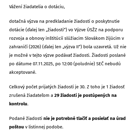
Vážení žiadatelia o dotáciu,
dotačná výzva na predkladanie žiadostí o poskytnutie
dotácie (ďalej len „žiadosti“) vo Výzve ÚSŽZ na podporu
rozvoja a obnovy inštitúcií slúžiacim Slovákom žijúcim v
zahraničí (2026) (ďalej len „výzva II“) bola uzavretá. Už nie
je možné v tejto výzve podávať žiadosti. Žiadosti poslané
po dátume 07.11.2025, po 12:00 (poludnie) SEČ nebudú
akceptované.
Celkový počet prijatých žiadostí je 30. Z toho je 1 žiadosť
zrušená žiadateľom a
29 žiadostí je postúpených na
kontrolu
.
Podané žiadosti
nie je
potrebné tlačiť a posielať na úrad
poštou
v listinnej podobe.