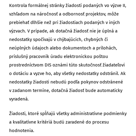
Kontrola formálnej stránky žiadostí podaných vo výzve II,
vzhľadom na náročnosť a odbornosť projektov, môže
prebiehať dlhšie než pri žiadostiach podaných v iných
výzvach. V prípade, ak dotačná žiadosť nie je úplná a
nedostatky spočívajú v chýbajúcich, chybných či
neúplných údajoch alebo dokumentoch a prílohách,
príslušný pracovník úradu elektronickou poštou
prostredníctvom DIS oznámi túto skutočnosť žiadateľovi
o dotáciu a vyzve ho, aby všetky nedostatky odstránil. Ak
nedostatky žiadosti nebudú podľa pokynov odstránené
v zadanom termíne, dotačná žiadosť bude automaticky
vyradená.
Žiadosti, ktoré spĺňajú všetky administratívne podmienky
a kvalitatívne kritériá budú zaradené do procesu
hodnotenia.