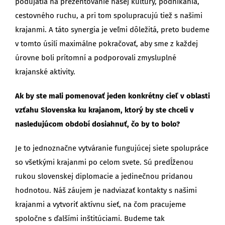
podujatia na prezentovanie našej kultúry, podnikania,
cestovného ruchu, a pri tom spolupracujú tiež s našimi
krajanmi. A táto synergia je veľmi dôležitá, preto budeme
v tomto úsilí maximálne pokračovať, aby sme z každej
úrovne boli prítomní a podporovali zmysluplné
krajanské aktivity.
Ak by ste mali pomenovať jeden konkrétny cieľ v oblasti
vzťahu Slovenska ku krajanom, ktorý by ste chceli v
nasledujúcom období dosiahnuť, čo by to bolo?
Je to jednoznačne vytváranie fungujúcej siete spolupráce
so všetkými krajanmi po celom svete. Sú predĺženou
rukou slovenskej diplomacie a jedinečnou pridanou
hodnotou. Náš záujem je nadviazať kontakty s našimi
krajanmi a vytvoriť aktívnu sieť, na čom pracujeme
spoločne s ďalšími inštitúciami. Budeme tak