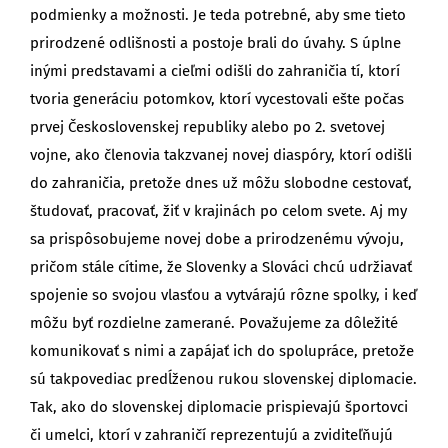
podmienky a možnosti. Je teda potrebné, aby sme tieto
prirodzené odlišnosti a postoje brali do úvahy. S úplne
inými predstavami a cieľmi odišli do zahraničia tí, ktorí
tvoria generáciu potomkov, ktorí vycestovali ešte počas
prvej Československej republiky alebo po 2. svetovej
vojne, ako členovia takzvanej novej diaspóry, ktorí odišli
do zahraničia, pretože dnes už môžu slobodne cestovať,
študovať, pracovať, žiť v krajinách po celom svete. Aj my
sa prispôsobujeme novej dobe a prirodzenému vývoju,
pričom stále cítime, že Slovenky a Slováci chcú udržiavať
spojenie so svojou vlasťou a vytvárajú rôzne spolky, i keď
môžu byť rozdielne zamerané. Považujeme za dôležité
komunikovať s nimi a zapájať ich do spolupráce, pretože
sú takpovediac predĺženou rukou slovenskej diplomacie.
Tak, ako do slovenskej diplomacie prispievajú športovci
či umelci, ktorí v zahraničí reprezentujú a zviditeľňujú