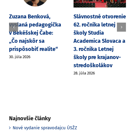
Slávnostné otvorenie
60. Novohradské
62. ročníka letnej
národnostné
školy Studia
stretnutie a 30.
Academica Slovaca a
celoštátny folklórny
3. ročníka Letnej
festival Slovákov v
školy pre krajanov-
Maďarsku
stredoškolákov
28. júla 2026
28. júla 2026
Najnovšie články
Nové vydanie spravodajcu ÚSŽZ