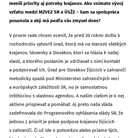
menili priority aj potreby krajanov. Ako vnímate vývoj
vzťahu medzi MZVEZ SR a ÚSŽZ – kam sa spolupráca
posunula a aký má podľa vás zmysel dnes?
V prvom rade chcem oceniť, že pred 20 rokmi došlo k
rozhodnutiu vytvoriť úrad, ktorý má na starosti všetkých
krajanov, Slovenky a Slovákov, ktorí sa hlásia k našej
vlasti, a ktorého poslaním je udržiavať s nimi kontakt
a podporovať ich. Úrad pre Slovákov žijúcich v zahraničí
metodicky spadá pod Ministerstvo zahraničných vecí
a európskych záležitostí SR, no je samostatnou
inštitúciou s vlastnou agendou. A naším cieľom je k nej
aktívne prispievať a pomáhať. Aj preto naša vláda
zadefinovala do Programového vyhlásenia vlády SR, že
jednou z priorít je práve podpora krajanov žijúcich
v zahraničí. Či už ide o potomkov alebo priamo tých,