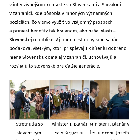
v intenzívnejšom kontakte so Slovenkami a Slovákmi
v zahraničí, kde pôsobia v mnohých významných
pozíciách, čo vieme využiť vo vzájomný prospech
a priniesť benefity tak krajanom, ako našej vlasti –
Slovenskej republike. Aj touto cestou by som sa rád
poďakoval všetkým, ktorí prispievajú k šíreniu dobrého
mena Slovenska doma aj v zahraničí, uchovávajú a
rozvíjajú to slovenské pre ďalšie generácie.
Stretnutia so
Minister J. Blanár
Minister J. Blanár v
slovenskými
sa v Kirgizsku
Írsku ocenil Jozefa