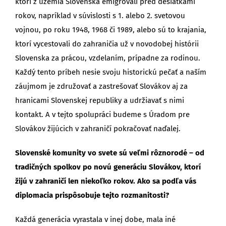
ktorí z územia Slovenska emigrovali pred desiatkami
rokov, napríklad v súvislosti s 1. alebo 2. svetovou
vojnou, po roku 1948, 1968 či 1989, alebo sú to krajania,
ktorí vycestovali do zahraničia už v novodobej histórii
Slovenska za prácou, vzdelaním, prípadne za rodinou.
Každý tento príbeh nesie svoju historickú pečať a naším
záujmom je združovať a zastrešovať Slovákov aj za
hranicami Slovenskej republiky a udržiavať s nimi
kontakt. A v tejto spolupráci budeme s Úradom pre
Slovákov žijúcich v zahraničí pokračovať naďalej.
Slovenské komunity vo svete sú veľmi rôznorodé – od
tradičných spolkov po novú generáciu Slovákov, ktorí
žijú v zahraničí len niekoľko rokov. Ako sa podľa vás
diplomacia prispôsobuje tejto rozmanitosti?
Každá generácia vyrastala v inej dobe, mala iné