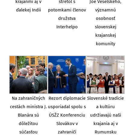
krajanmi aj v
stretol s
Joe Veselského,
ďalekej Indii
potomkami členov
významnú
družstva
osobnosť
Interhelpo
slovenskej
krajanskej
komunity
Na zahraničných
Rezort diplomacie
Slovenské tradície
cestách ministra J.
usporiadal spolu s
a kultúru
Blanára sú
ÚSŽZ Konferenciu
udržiavajú naši
dôležitou
Slovákov v
krajania aj v
súčasťou
zahraničí
Rumunsku