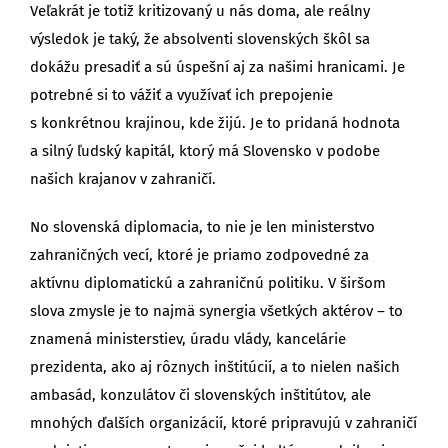
Veľakrát je totiž kritizovaný u nás doma, ale reálny
výsledok je taký, že absolventi slovenských škôl sa
dokážu presadiť a sú úspešní aj za našimi hranicami. Je
potrebné si to vážiť a využívať ich prepojenie
s konkrétnou krajinou, kde žijú. Je to pridaná hodnota
a silný ľudský kapitál, ktorý má Slovensko v podobe
našich krajanov v zahraničí.
No slovenská diplomacia, to nie je len ministerstvo
zahraničných vecí, ktoré je priamo zodpovedné za
aktívnu diplomatickú a zahraničnú politiku. V širšom
slova zmysle je to najmä synergia všetkých aktérov – to
znamená ministerstiev, úradu vlády, kancelárie
prezidenta, ako aj rôznych inštitúcií, a to nielen našich
ambasád, konzulátov či slovenských inštitútov, ale
mnohých ďalších organizácií, ktoré pripravujú v zahraničí