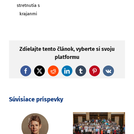
stretnutia s
krajanmi
Zdielajte tento článok, vyberte si svoju
platformu
Facebook
X
Reddit
LinkedIn
Tumblr
Pinterest
Vk
Súvisiace príspevky