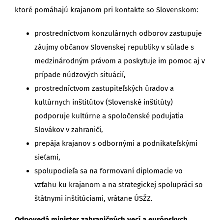
ktoré pomáhajú krajanom pri kontakte so Slovenskom:
prostredníctvom konzulárnych odborov zastupuje
záujmy občanov Slovenskej republiky v súlade s
medzinárodným právom a poskytuje im pomoc aj v
prípade núdzových situácií,
prostredníctvom zastupiteľských úradov a
kultúrnych inštitútov (Slovenské inštitúty)
podporuje kultúrne a spoločenské podujatia
Slovákov v zahraničí,
prepája krajanov s odbornými a podnikateľskými
sieťami,
spolupodieľa sa na formovaní diplomacie vo
vzťahu ku krajanom a na strategickej spolupráci so
štátnymi inštitúciami, vrátane ÚSŽZ.
Odpovedá minister zahraničných vecí a európskych