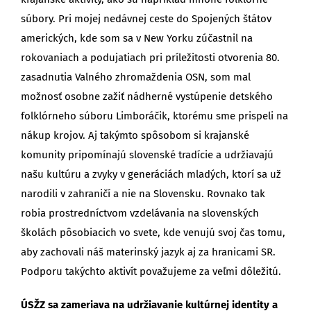
súbory. Pri mojej nedávnej ceste do Spojených štátov
amerických, kde som sa v New Yorku zúčastnil na
rokovaniach a podujatiach pri príležitosti otvorenia 80.
zasadnutia Valného zhromaždenia OSN, som mal
možnosť osobne zažiť nádherné vystúpenie detského
folklórneho súboru Limboráčik, ktorému sme prispeli na
nákup krojov. Aj takýmto spôsobom si krajanské
komunity pripomínajú slovenské tradície a udržiavajú
našu kultúru a zvyky v generáciách mladých, ktorí sa už
narodili v zahraničí a nie na Slovensku. Rovnako tak
robia prostredníctvom vzdelávania na slovenských
školách pôsobiacich vo svete, kde venujú svoj čas tomu,
aby zachovali náš materinský jazyk aj za hranicami SR.
Podporu takýchto aktivít považujeme za veľmi dôležitú.
ÚSŽZ sa zameriava na udržiavanie kultúrnej identity a