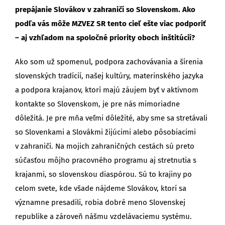
prepájanie Slovákov v zahraničí so Slovenskom. Ako
podľa vás môže MZVEZ SR tento cieľ ešte viac podporiť
– aj vzhľadom na spoločné priority oboch inštitúcií?
Ako som už spomenul, podpora zachovávania a šírenia
slovenských tradícií, našej kultúry, materinského jazyka
a podpora krajanov, ktorí majú záujem byť v aktívnom
kontakte so Slovenskom, je pre nás mimoriadne
dôležitá. Je pre mňa veľmi dôležité, aby sme sa stretávali
so Slovenkami a Slovákmi žijúcimi alebo pôsobiacimi
v zahraničí. Na mojich zahraničných cestách sú preto
súčasťou môjho pracovného programu aj stretnutia s
krajanmi, so slovenskou diaspórou. Sú to krajiny po
celom svete, kde všade nájdeme Slovákov, ktorí sa
významne presadili, robia dobré meno Slovenskej
republike a zároveň nášmu vzdelávaciemu systému.