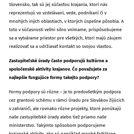
Slovensko, tak sú jej súčasťou krajania, ktorí nás
reprezentujú vo vzdelávaní, vede, podnikaní či v
mnohých iných oblastiach, v ktorých úspešne pôsobia. A
toto v súčasnosti veľmi silno vnímame, prispôsobujeme
sa a vytvárame priestor pre všetkých, ktorí majú záujem
realizovať sa a udržiavať kontakt so svojou vlasťou.
Zastupiteľské úrady často podporujú kultúrne a
spoločenské aktivity krajanov. Čo považujete za
najlepšie fungujúce formy takejto podpory?
Formy podpory sú rôzne – je to predovšetkým podpora
cez grantovú schému v rámci Úradu pre Slovákov žijúcich
v zahraničí, ale rovnako rôzne projekty, ktoré ponúkajú
naše zastupiteľské úrady alebo tiež priamo naše
ministerstvo. Takýmto spôsobom podporujeme
krajanské aktivity, ako sú napríklad mnohé folklórne