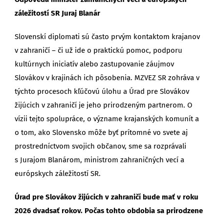
záležitostí SR Juraj Blanár
Slovenskí diplomati sú často prvým kontaktom krajanov
v zahraničí – či už ide o praktickú pomoc, podporu
kultúrnych iniciatív alebo zastupovanie záujmov
Slovákov v krajinách ich pôsobenia. MZVEZ SR zohráva v
týchto procesoch kľúčovú úlohu a Úrad pre Slovákov
žijúcich v zahraničí je jeho prirodzeným partnerom. O
vízii tejto spolupráce, o význame krajanských komunít a
o tom, ako Slovensko môže byť prítomné vo svete aj
prostredníctvom svojich občanov, sme sa rozprávali
s Jurajom Blanárom, ministrom zahraničných vecí a
európskych záležitostí SR.
Úrad pre Slovákov žijúcich v zahraničí bude mať v roku
2026 dvadsať rokov. Počas tohto obdobia sa prirodzene