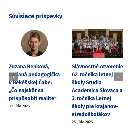
Súvisiace príspevky
Zuzana Benková,
Slávnostné otvorenie
vyslaná pedagogička
62. ročníka letnej
v Bekéšskej Čabe:
školy Studia
„Čo najskôr sa
Academica Slovaca a
prispôsobiť realite“
3. ročníka Letnej
školy pre krajanov-
30. júla 2026
stredoškolákov
28. júla 2026