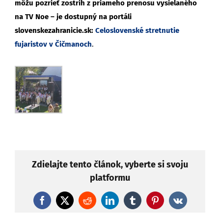
môžu pozrieť zostrih z priameho prenosu vysielaného
na TV Noe
– je dostupný na portáli
slovenskezahranicie.sk:
Celoslovenské stretnutie
fujaristov v Čičmanoch
.
Zdielajte tento článok, vyberte si svoju
platformu
Facebook
X
Reddit
LinkedIn
Tumblr
Pinterest
Vk