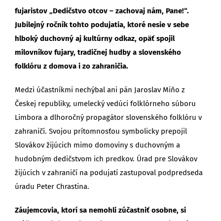
fujaristov „Dedičstvo otcov – zachovaj nám, Pane!“.
Jubilejný ročník tohto podujatia, ktoré nesie v sebe
hlboký duchovný aj kultúrny odkaz, opäť spojil
milovníkov fujary, tradičnej hudby a slovenského
folklóru z domova i zo zahraničia.
Medzi účastníkmi nechýbal ani pán Jaroslav Miňo z
Českej republiky, umelecký vedúci folklórneho súboru
Limbora a dlhoročný propagátor slovenského folklóru v
zahraničí. Svojou prítomnosťou symbolicky prepojil
Slovákov žijúcich mimo domoviny s duchovným a
hudobným dedičstvom ich predkov. Úrad pre Slovákov
žijúcich v zahraničí na podujatí zastupoval podpredseda
úradu Peter Chrastina.
Záujemcovia, ktorí sa nemohli zúčastniť osobne, si