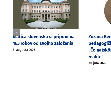
Z
Matica slovenská si pripomína
Zuzana Ben
163 rokov od svojho založenia
pedagogičk
„Čo najskô
5. augusta 2026
realite“
30. júla 2026