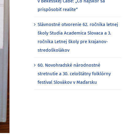
v Bekéšskej Čabe: „Čo najskôr sa
prispôsobiť realite“
Slávnostné otvorenie 62. ročníka letnej
školy Studia Academica Slovaca a 3.
ročníka Letnej školy pre krajanov-
stredoškolákov
60. Novohradské národnostné
stretnutie a 30. celoštátny folklórny
festival Slovákov v Maďarsku