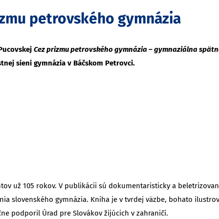
rizmu petrovského gymnázia
 Pucovskej
Cez prizmu petrovského gymnázia – gymnaziálna spät
tnej sieni gymnázia v Báčskom Petrovci.
v už 105 rokov. V publikácii sú dokumentaristicky a beletrizova
nia slovenského gymnázia. Kniha je v tvrdej väzbe, bohato ilustro
ne podporil Úrad pre Slovákov žijúcich v zahraničí.