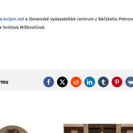
.kulpin.net
a Slovenské vydavateľské centrum z Báčskeho Petrov
ša Snidová Miškovićová.
ormu
Facebook
X
Reddit
LinkedIn
Tumblr
Pintere