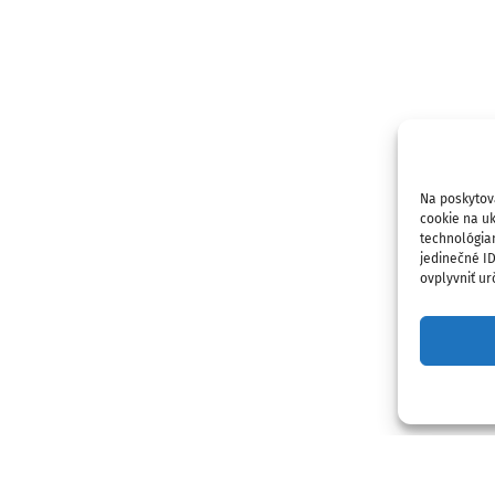
Na poskytov
cookie na uk
technológia
jedinečné I
ovplyvniť urč