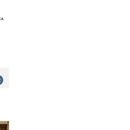
ca.
st
Vk