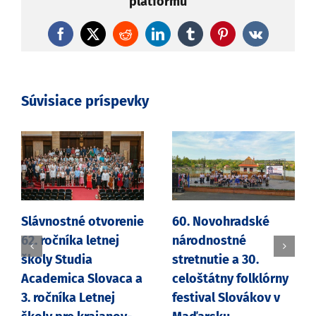
platformu
Facebook
X
Reddit
LinkedIn
Tumblr
Pinterest
Vk
Súvisiace príspevky
Slávnostné otvorenie
60. Novohradské
62. ročníka letnej
národnostné
školy Studia
stretnutie a 30.
Academica Slovaca a
celoštátny folklórny
3. ročníka Letnej
festival Slovákov v