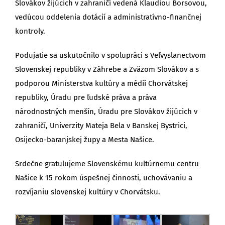
Slovákov žijúcich v zahraničí vedená Klaudiou Borsovou,
vedúcou oddelenia dotácií a administratívno-finančnej
kontroly.
Podujatie sa uskutočnilo v spolupráci s Veľvyslanectvom
Slovenskej republiky v Záhrebe a Zväzom Slovákov a s
podporou Ministerstva kultúry a médií Chorvátskej
republiky, Úradu pre ľudské práva a práva
národnostných menšín, Úradu pre Slovákov žijúcich v
zahraničí, Univerzity Mateja Bela v Banskej Bystrici,
Osijecko-baranjskej župy a Mesta Našice.
Srdečne gratulujeme Slovenskému kultúrnemu centru
Našice k 15 rokom úspešnej činnosti, uchovávaniu a
rozvíjaniu slovenskej kultúry v Chorvátsku.