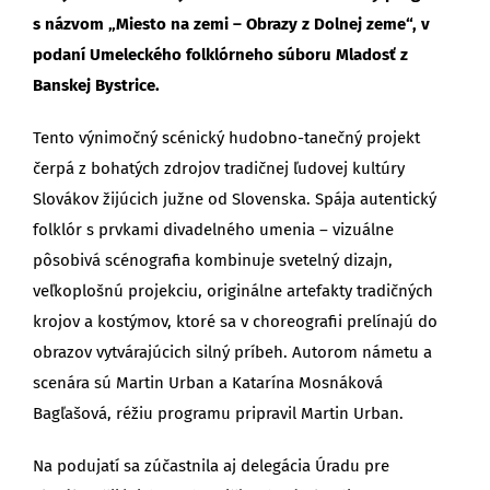
s názvom „Miesto na zemi – Obrazy z Dolnej zeme“, v
podaní Umeleckého folklórneho súboru Mladosť z
Banskej Bystrice.
Tento výnimočný scénický hudobno-tanečný projekt
čerpá z bohatých zdrojov tradičnej ľudovej kultúry
Slovákov žijúcich južne od Slovenska. Spája autentický
folklór s prvkami divadelného umenia – vizuálne
pôsobivá scénografia kombinuje svetelný dizajn,
veľkoplošnú projekciu, originálne artefakty tradičných
krojov a kostýmov, ktoré sa v choreografii prelínajú do
obrazov vytvárajúcich silný príbeh. Autorom námetu a
scenára sú Martin Urban a Katarína Mosnáková
Bagľašová, réžiu programu pripravil Martin Urban.
Na podujatí sa zúčastnila aj delegácia Úradu pre