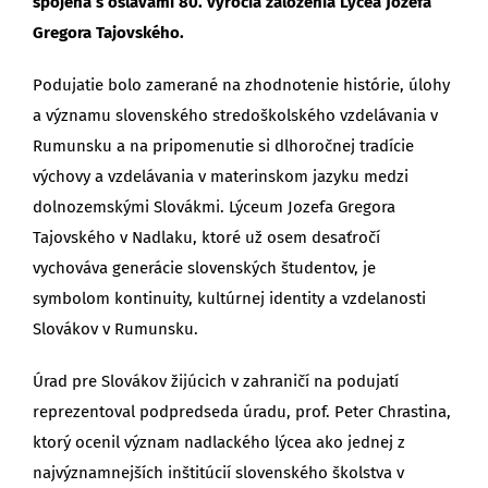
spojená s oslavami 80. výročia založenia Lýcea Jozefa
Gregora Tajovského.
Podujatie bolo zamerané na zhodnotenie histórie, úlohy
a významu slovenského stredoškolského vzdelávania v
Rumunsku a na pripomenutie si dlhoročnej tradície
výchovy a vzdelávania v materinskom jazyku medzi
dolnozemskými Slovákmi. Lýceum Jozefa Gregora
Tajovského v Nadlaku, ktoré už osem desaťročí
vychováva generácie slovenských študentov, je
symbolom kontinuity, kultúrnej identity a vzdelanosti
Slovákov v Rumunsku.
Úrad pre Slovákov žijúcich v zahraničí na podujatí
reprezentoval podpredseda úradu, prof. Peter Chrastina,
ktorý ocenil význam nadlackého lýcea ako jednej z
najvýznamnejších inštitúcií slovenského školstva v