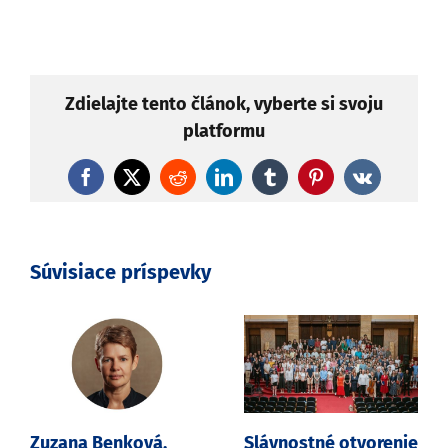
Zdielajte tento článok, vyberte si svoju
platformu
Facebook
X
Reddit
LinkedIn
Tumblr
Pinterest
Vk
Súvisiace príspevky
Zuzana Benková,
Slávnostné otvorenie