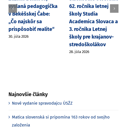
vyslaná pedagogička
62. ročníka letnej
v Bekéšskej Čabe:
školy Studia
„Čo najskôr sa
Academica Slovaca a
prispôsobiť realite“
3. ročníka Letnej
školy pre krajanov-
30. júla 2026
stredoškolákov
28. júla 2026
Najnovšie články
Nové vydanie spravodajcu ÚSŽZ
Matica slovenská si pripomína 163 rokov od svojho
založenia