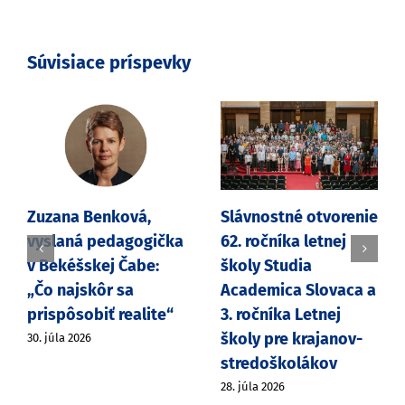
Súvisiace príspevky
Zuzana Benková,
Slávnostné otvorenie
vyslaná pedagogička
62. ročníka letnej
v Bekéšskej Čabe:
školy Studia
„Čo najskôr sa
Academica Slovaca a
prispôsobiť realite“
3. ročníka Letnej
školy pre krajanov-
30. júla 2026
stredoškolákov
28. júla 2026