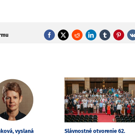
ormu
Facebook
X
Reddit
LinkedIn
Tumblr
Pintere
ková, vyslaná
Slávnostné otvorenie 62.