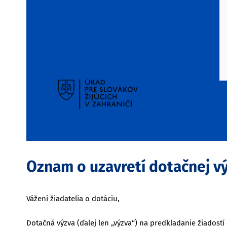
Oznam o uzavretí dotačnej v
Vážení žiadatelia o dotáciu,
Dotačná výzva (ďalej len „výzva“) na predkladanie žiadostí