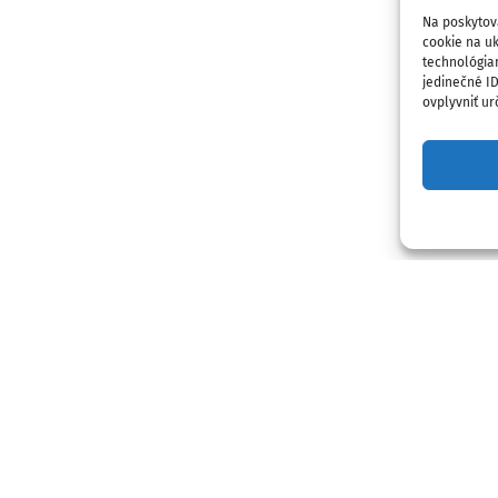
Na poskytov
cookie na uk
technológia
jedinečné I
ovplyvniť urč