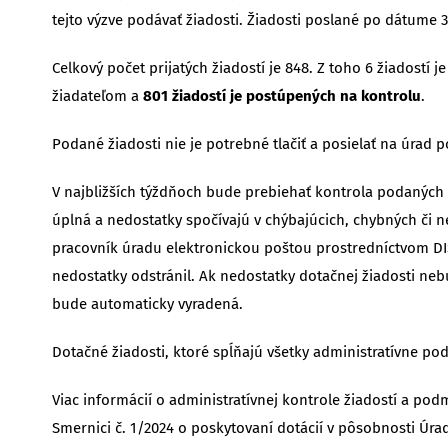
tejto výzve podávať žiadosti. Žiadosti poslané po dátume 
Celkový počet prijatých žiadostí je 848. Z toho 6 žiadostí
žiadateľom a
801 žiadostí je postúpených na kontrolu
.
Podané žiadosti nie je potrebné tlačiť a posielať na úrad p
V najbližších týždňoch bude prebiehať kontrola podaných ž
úplná a nedostatky spočívajú v chýbajúcich, chybných či 
pracovník úradu elektronickou poštou prostredníctvom DIS
nedostatky odstránil. Ak nedostatky dotačnej žiadosti n
bude automaticky vyradená.
Dotačné žiadosti, ktoré spĺňajú všetky administratívne po
Viac informácií o administratívnej kontrole žiadostí a p
Smernici č. 1/2024 o poskytovaní dotácií v pôsobnosti Úrad