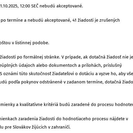
31.10.2025, 12:00 SEČ nebudú akceptované.
 je po termíne a nebudú akceptované, 41 žiadostí je zrušených
oštou v listinnej podobe.
iadostí po formálnej stránke. V prípade, ak dotačná žiadosť nie j
neúplných údajoch alebo dokumentoch a prílohách, príslušný
 oznámi túto skutočnosť žiadateľovi o dotáciu a vyzve ho, aby vš
ebudú podľa pokynov odstránené v zadanom termíne, dotačná žiado
dmienky a kvalitatívne kritériá budú zaradené do procesu hodnote
odmienkach zaradenia žiadosti do hodnotiaceho procesu nájdete v
u pre Slovákov žijúcich v zahraničí.