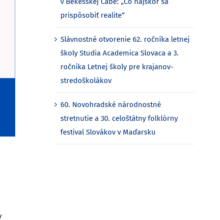
v Bekéšskej Čabe: „Čo najskôr sa
prispôsobiť realite“
Slávnostné otvorenie 62. ročníka letnej
školy Studia Academica Slovaca a 3.
ročníka Letnej školy pre krajanov-
stredoškolákov
60. Novohradské národnostné
stretnutie a 30. celoštátny folklórny
festival Slovákov v Maďarsku
v