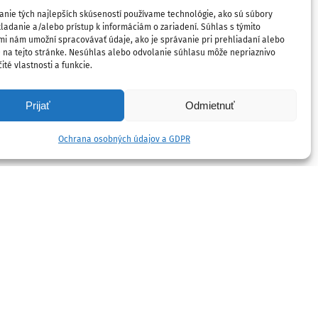
anie tých najlepších skúseností používame technológie, ako sú súbory
ladanie a/alebo prístup k informáciám o zariadení. Súhlas s týmito
mi nám umožní spracovávať údaje, ako je správanie pri prehliadaní alebo
D na tejto stránke. Nesúhlas alebo odvolanie súhlasu môže nepriaznivo
ité vlastnosti a funkcie.
Prijať
Odmietnuť
Ochrana osobných údajov a GDPR