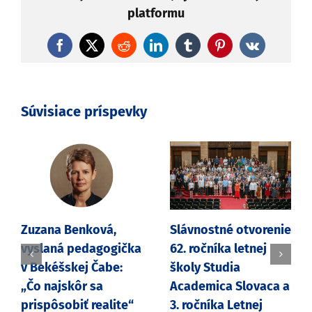
platformu
Facebook
X
Reddit
LinkedIn
Tumblr
Pinterest
Vk
Súvisiace príspevky
Zuzana Benková,
Slávnostné otvorenie
vyslaná pedagogička
62. ročníka letnej
v Bekéšskej Čabe:
školy Studia
„Čo najskôr sa
Academica Slovaca a
prispôsobiť realite“
3. ročníka Letnej