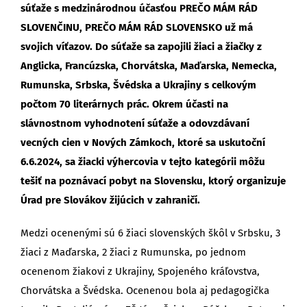
súťaže s medzinárodnou účasťou PREČO MÁM RÁD
SLOVENČINU, PREČO MÁM RÁD SLOVENSKO už má
svojich
víťazov. Do súťaže sa zapojili žiaci a žiačky z
Anglicka, Francúzska, Chorvátska, Maďarska, Nemecka,
Rumunska, Srbska, Švédska a Ukrajiny s celkovým
počtom 70 literárnych prác.
Okrem účasti na
slávnostnom vyhodnotení súťaže a odovzdávaní
vecných cien v Nových Zámkoch, ktoré sa uskutoční
6.6.2024, sa žiacki výhercovia v tejto kategórii môžu
tešiť na poznávací pobyt na Slovensku, ktorý organizuje
Úrad pre Slovákov žijúcich v zahraničí.
Medzi ocenenými sú 6 žiaci slovenských škôl v Srbsku, 3
žiaci z Maďarska, 2 žiaci z Rumunska, po jednom
ocenenom žiakovi z Ukrajiny, Spojeného kráľovstva,
Chorvátska a Švédska. Ocenenou bola aj pedagogička