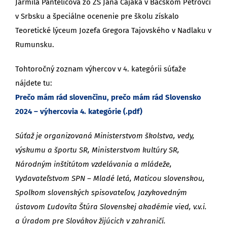
Jarmila Pantelićová zo ZŠ Jána Čajaka v Báčskom Petrovci
v Srbsku a špeciálne ocenenie pre školu získalo
Teoretické lýceum Jozefa Gregora Tajovského v Nadlaku v
Rumunsku.
Tohtoročný zoznam výhercov v 4. kategórii súťaže
nájdete tu:
Prečo mám rád slovenčinu, prečo mám rád Slovensko
2024 – výhercovia 4. kategórie (.pdf)
Súťaž je organizovaná Ministerstvom školstva, vedy,
výskumu a športu SR, Ministerstvom kultúry SR,
Národným inštitútom vzdelávania a mládeže,
Vydavateľstvom SPN – Mladé letá, Maticou slovenskou,
Spolkom slovenských spisovateľov, Jazykovedným
ústavom Ľudovíta Štúra Slovenskej akadémie vied, v.v.i.
a Úradom pre Slovákov žijúcich v zahraničí.