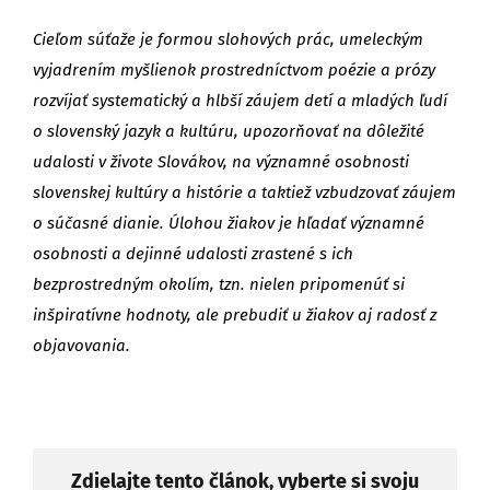
Cieľom súťaže je formou slohových prác, umeleckým
vyjadrením myšlienok prostredníctvom poézie a prózy
rozvíjať systematický a hlbší záujem detí a mladých ľudí
o slovenský jazyk a kultúru, upozorňovať na dôležité
udalosti v živote Slovákov, na významné osobnosti
slovenskej kultúry a histórie a taktiež vzbudzovať záujem
o súčasné dianie. Úlohou žiakov je hľadať významné
osobnosti a dejinné udalosti zrastené s ich
bezprostredným okolím, tzn. nielen pripomenúť si
inšpiratívne hodnoty, ale prebudiť u žiakov aj radosť z
objavovania.
Zdielajte tento článok, vyberte si svoju