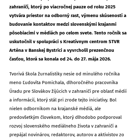
zahraničí, ktorý po viacročnej pauze od roku 2025
vytvára priestor na odborný rast, výmenu skúseností a
budovanie kontaktov medzi slovenskými krajanmi
pôsobiacimi v médiách po celom svete. Tento ročník sa
uskutočnil v spolupráci s Kreatívnym centrom STVR
Arténa v Banskej Bystrici a vyvrcholil prezenčnou
časťou, ktorá sa konala od 24. do 27. mája 2026.
Tvorivá škola žurnalistiky nesie od minulého ročníka
meno Ľudovíta Pomichala, dlhoročného pracovníka
Úradu pre Slovákov žijúcich v zahraničí pre oblasť médií
a informácií, ktorý stál pri zrode tejto iniciatívy. Bol
nielen odborníkom na krajanské médiá, ale
predovšetkým človekom, ktorý dlhodobo podporoval
rozvoj slovenského mediálneho života v zahraničí a
prepájal novinárov, redaktorov, autorov a aktivistov zo