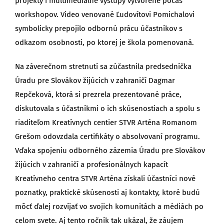
projekty i multimediálne výstupy vytvorené počas
workshopov. Video venované Ľudovítovi Pomichalovi
symbolicky prepojilo odbornú prácu účastníkov s
odkazom osobnosti, po ktorej je škola pomenovaná.
Na záverečnom stretnutí sa zúčastnila predsedníčka
Úradu pre Slovákov žijúcich v zahraničí Dagmar
Repčeková, ktorá si prezrela prezentované práce,
diskutovala s účastníkmi o ich skúsenostiach a spolu s
riaditeľom Kreatívnych centier STVR Arténa Romanom
Grešom odovzdala certifikáty o absolvovaní programu.
Vďaka spojeniu odborného zázemia Úradu pre Slovákov
žijúcich v zahraničí a profesionálnych kapacít
Kreatívneho centra STVR Arténa získali účastníci nové
poznatky, praktické skúsenosti aj kontakty, ktoré budú
môcť ďalej rozvíjať vo svojich komunitách a médiách po
celom svete. Aj tento ročník tak ukázal, že záujem