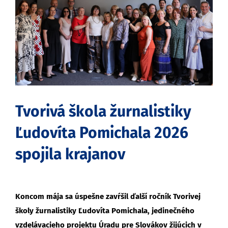
obrázok
Tvorivá škola žurnalistiky
Ľudovíta Pomichala 2026
spojila krajanov
Koncom mája sa úspešne zavŕšil ďalší ročník Tvorivej
školy žurnalistiky Ľudovíta Pomichala, jedinečného
vzdelávacieho projektu Úradu pre Slovákov žijúcich v