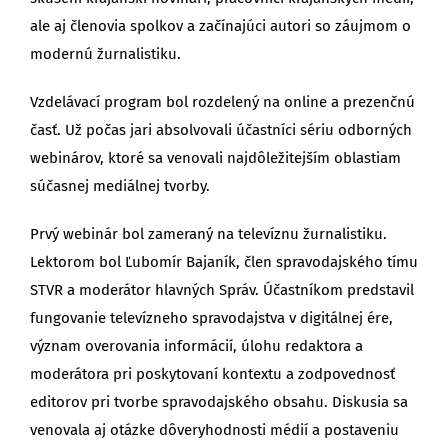
ale aj členovia spolkov a začínajúci autori so záujmom o
modernú žurnalistiku.
Vzdelávací program bol rozdelený na online a prezenčnú
časť. Už počas jari absolvovali účastníci sériu odborných
webinárov, ktoré sa venovali najdôležitejším oblastiam
súčasnej mediálnej tvorby.
Prvý webinár bol zameraný na televíznu žurnalistiku.
Lektorom bol Ľubomír Bajaník, člen spravodajského tímu
STVR a moderátor hlavných Správ. Účastníkom predstavil
fungovanie televízneho spravodajstva v digitálnej ére,
význam overovania informácií, úlohu redaktora a
moderátora pri poskytovaní kontextu a zodpovednosť
editorov pri tvorbe spravodajského obsahu. Diskusia sa
venovala aj otázke dôveryhodnosti médií a postaveniu