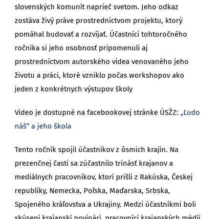
slovenských komunít naprieč svetom. Jeho odkaz
zostáva živý práve prostredníctvom projektu, ktorý
pomáhal budovať a rozvíjať. Účastníci tohtoročného
ročníka si jeho osobnosť pripomenuli aj
prostredníctvom autorského videa venovaného jeho
životu a práci, ktoré vzniklo počas workshopov ako
jeden z konkrétnych výstupov školy
Video je dostupné na facebookovej stránke ÚSŽZ:
„Ľudo
náš“ a jeho škola
Tento ročník spojil účastníkov z ôsmich krajín. Na
prezenčnej časti sa zúčastnilo trinásť krajanov a
mediálnych pracovníkov, ktorí prišli z Rakúska, Českej
republiky, Nemecka, Poľska, Maďarska, Srbska,
Spojeného kráľovstva a Ukrajiny. Medzi účastníkmi boli
skúsení krajanskí novinári, pracovníci krajanských médií,