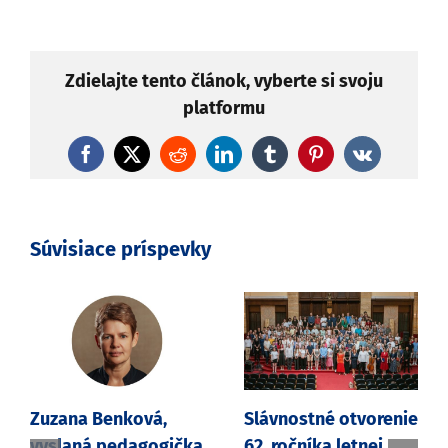
Zdielajte tento článok, vyberte si svoju
platformu
Facebook
X
Reddit
LinkedIn
Tumblr
Pinterest
Vk
Súvisiace príspevky
Zuzana Benková,
Slávnostné otvorenie
vyslaná pedagogička
62. ročníka letnej