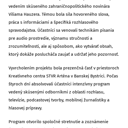
vedením skúseného zahraničnopolitického novinára
Viliama Hauzera. Témou bola sila hovoreného slova,
práca s informáciami a špecifiká rozhlasového
spravodajstva. Účastníci sa venovali technikám písania
pre audio prostredie, významu stručnosti a
zrozumiteľnosti, ale aj spôsobom, ako vytvárať obsah,
ktorý dokáže poslucháča zaujať a udržať jeho pozornosť.
Vyvrcholením projektu bola prezenčná časť v priestoroch
Kreatívneho centra STVR Arténa v Banskej Bystrici. Počas
štyroch dní absolvovali účastníci intenzívny program
vedený skúsenými odborníkmi z oblasti rozhlasu,
televízie, podcastovej tvorby, mobilnej žurnalistiky a
hlasovej prípravy.
Program otvorilo spoločné stretnutie a zoznámenie