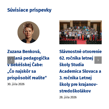
Súvisiace príspevky
Zuzana Benková,
Slávnostné otvorenie
vyslaná pedagogička
62. ročníka letnej
v Bekéšskej Čabe:
školy Studia
„Čo najskôr sa
Academica Slovaca a
prispôsobiť realite“
3. ročníka Letnej
školy pre krajanov-
30. júla 2026
stredoškolákov
28. júla 2026