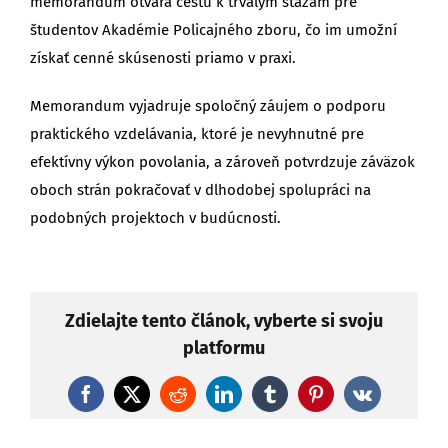
memorandum otvára cestu k trvalým stážam pre
študentov Akadémie Policajného zboru, čo im umožní
získať cenné skúsenosti priamo v praxi.
Memorandum vyjadruje spoločný záujem o podporu
praktického vzdelávania, ktoré je nevyhnutné pre
efektívny výkon povolania, a zároveň potvrdzuje záväzok
oboch strán pokračovať v dlhodobej spolupráci na
podobných projektoch v budúcnosti.
Zdielajte tento článok, vyberte si svoju
platformu
Facebook
X
Reddit
LinkedIn
Tumblr
Pinterest
Vk