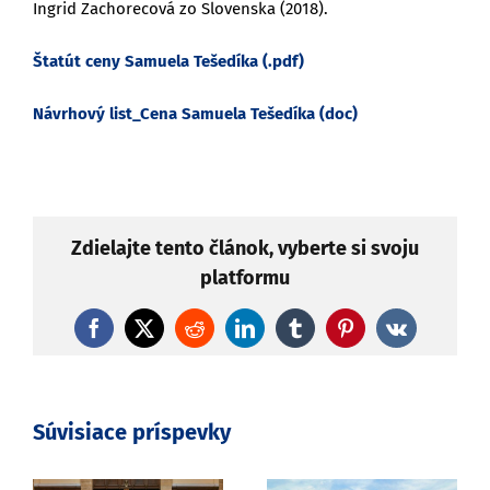
Ingrid Zachorecová zo Slovenska (2018).
Štatút ceny Samuela Tešedíka (.pdf)
Návrhový list_Cena Samuela Tešedíka (doc)
Zdielajte tento článok, vyberte si svoju
platformu
Facebook
X
Reddit
LinkedIn
Tumblr
Pinterest
Vk
Súvisiace príspevky