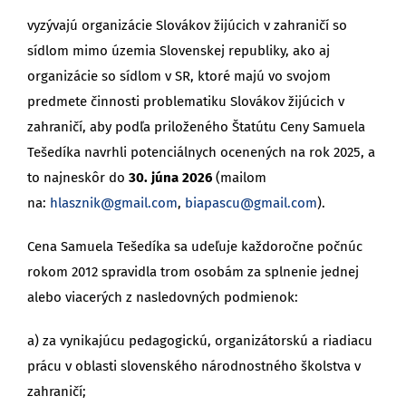
vyzývajú organizácie Slovákov žijúcich v zahraničí so
sídlom mimo územia Slovenskej republiky, ako aj
organizácie so sídlom v SR, ktoré majú vo svojom
predmete činnosti problematiku Slovákov žijúcich v
zahraničí, aby podľa priloženého Štatútu Ceny Samuela
Tešedíka navrhli potenciálnych ocenených na rok 2025, a
to najneskôr do
30. júna 2026
(mailom
na:
hlasznik@gmail.com
,
biapascu@gmail.com
).
Cena Samuela Tešedíka sa udeľuje každoročne počnúc
rokom 2012 spravidla trom osobám za splnenie jednej
alebo viacerých z nasledovných podmienok:
a) za vynikajúcu pedagogickú, organizátorskú a riadiacu
prácu v oblasti slovenského národnostného školstva v
zahraničí;