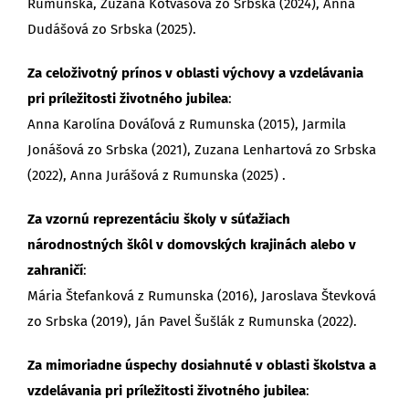
Rumunska, Zuzana Kotvášová zo Srbska (2024), Anna
Dudášová zo Srbska (2025).
Za celoživotný prínos v oblasti výchovy a vzdelávania
pri príležitosti životného jubilea
:
Anna Karolína Dováľová z Rumunska (2015), Jarmila
Jonášová zo Srbska (2021), Zuzana Lenhartová zo Srbska
(2022), Anna Jurášová z Rumunska (2025) .
Za vzornú reprezentáciu školy v súťažiach
národnostných škôl v domovských krajinách alebo v
zahraničí
:
Mária Štefanková z Rumunska (2016), Jaroslava Števková
zo Srbska (2019), Ján Pavel Šušlák z Rumunska (2022).
Za mimoriadne úspechy dosiahnuté v oblasti školstva a
vzdelávania pri príležitosti životného jubilea
: