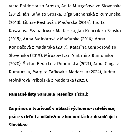
Viera Boldocká zo Srbska, Anita Murgašová zo Slovenska
(2012), Ján Kaňa zo Srbska, Oľga Suchanská z Rumunska
(2013), Libuše Pestiová z Maďarska (2014), Judita
Kaszalová Szabadová z Maďarska, Ján Kopčok zo Srbska
(2015), Anna Molnárová z Maďarska (2016), Anna
Kondačová z Maďarska (2017), Katarína Čamborová zo
Slovenska (2019), Miroslav Ivan Ambruš z Rumunska
(2020), Štefan Beracko z Rumunska (2021), Anna Chiga z
Rumunska, Margita Zaťková z Maďarska (2024), Judita
Molnárová Pribojská z Maďarska (2025).
Pamätné listy Samuela Tešedíka
získali:
Za prínos a tvorivosť v oblasti výchovno-vzdelávacej
práce s deťmi a mládežou v komunitách zahraničných
Slovákov
: