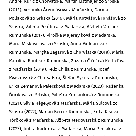
Andrej Kuric z Chorvátska, Martin Listmajer zo Srbska
(2015), Veronika Árendášová z Maďarska, Darina
Poliaková zo Srbska (2016), Mária Kotvášová Jonášová zo
Srbska, Valéria Petőfiová z Maďarska, Aľžbeta Vancu z
Rumunska (2017), Piroška Majernyiková z Maďarska,
Mária Miškovicová zo Srbska, Anna Molnárová z
Rumunska, Margita Žagarová z Chorvátska (2018), Mária
Karolína Bontea z Rumunska, Zuzana Čičeľová Kerbeľová
z Maďarska (2019), Felix Chilla z Rumunska, Jozef
Kvasnovský z Chorvátska, Štefan Sýkora z Rumunska,
Erika Zemanová Palecsková z Maďarska (2020), Ruženka
Ďuríková zo Srbska, Miluška Koniariková z Rumunska
(2021), Silvia Hégelyová z Maďarska, Mária Šulcová zo
Srbska (2022), Marián Berci z Rumunska, Erika Kišová
Tôrôková z Maďarska, Aľžbeta Medovarská z Rumunska
(2023), Judita Nádorová z Maďarska, Mária Peniaková z