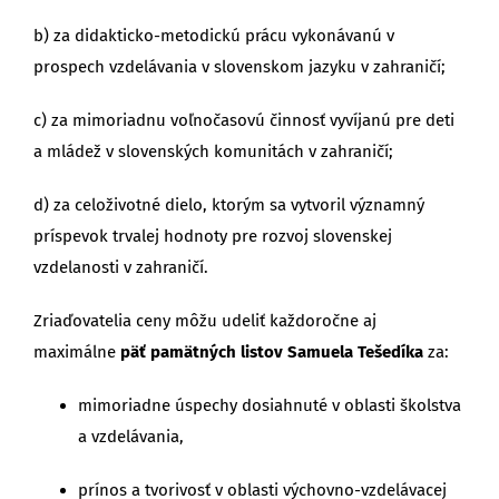
b) za didakticko-metodickú prácu vykonávanú v
prospech vzdelávania v slovenskom jazyku v zahraničí;
c) za mimoriadnu voľnočasovú činnosť vyvíjanú pre deti
a mládež v slovenských komunitách v zahraničí;
d) za celoživotné dielo, ktorým sa vytvoril významný
príspevok trvalej hodnoty pre rozvoj slovenskej
vzdelanosti v zahraničí.
Zriaďovatelia ceny môžu udeliť každoročne aj
maximálne
päť pamätných listov Samuela Tešedíka
za:
mimoriadne úspechy dosiahnuté v oblasti školstva
a vzdelávania,
prínos a tvorivosť v oblasti výchovno-vzdelávacej