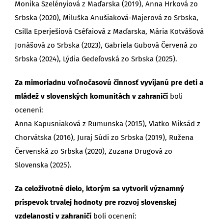
Monika Szelényiová z Maďarska (2019), Anna Hrková zo
Srbska (2020), Miluška Anušiaková-Majerová zo Srbska,
Csilla Eperješiová Cséfaiová z Maďarska, Mária Kotvášová
Jonášová zo Srbska (2023), Gabriela Gubová Červená zo
Srbska (2024), Lýdia Gedeľovská zo Srbska (2025).
Za mimoriadnu voľnočasovú činnosť vyvíjanú pre deti a
mládež v slovenských komunitách v zahraničí
boli
ocenení:
Anna Kapusniaková z Rumunska (2015), Vlatko Miksád z
Chorvátska (2016), Juraj Súdi zo Srbska (2019), Ružena
Červenská zo Srbska (2020), Zuzana Drugová zo
Slovenska (2025).
Za celoživotné dielo, ktorým sa vytvoril významný
príspevok trvalej hodnoty pre rozvoj slovenskej
vzdelanosti v zahraničí
boli ocenení: