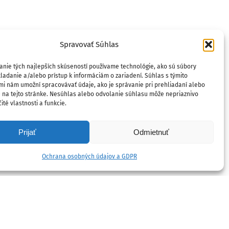
Spravovať Súhlas
anie tých najlepších skúseností používame technológie, ako sú súbory
ladanie a/alebo prístup k informáciám o zariadení. Súhlas s týmito
mi nám umožní spracovávať údaje, ako je správanie pri prehliadaní alebo
D na tejto stránke. Nesúhlas alebo odvolanie súhlasu môže nepriaznivo
ité vlastnosti a funkcie.
Prijať
Odmietnuť
Ochrana osobných údajov a GDPR