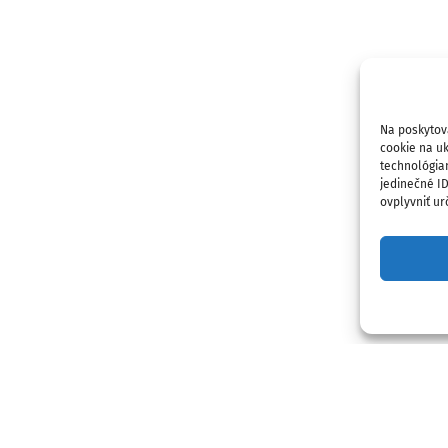
Na poskytov
cookie na uk
technológia
jedinečné I
ovplyvniť urč