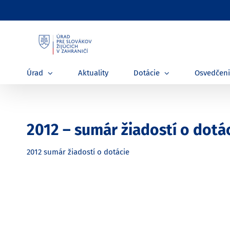
Skip
to
content
Úrad
Aktuality
Dotácie
Osvedčen
2012 – sumár žiadostí o dotá
2012 sumár žiadostí o dotácie