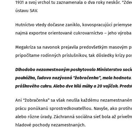
1931 a svoj vrchol tu zaznamenala o dva roky neskôr. "Zde
ústavu SAV.
Hutníctvo vtedy dočasne zaniklo, kovospracujúci priemysel
najmä exportne orientované cukrovarníctvo – jeho výroba 
Megakríza sa navonok prejavila predovšetkým masovým pre
pripočítame rodinných príslušníkov, tak dôsledky krízy post
Dlhodobo nezamestnaným poskytovalo Ministerstvo sociáln
poukážka, ľudovo nazývaná "žobračenka“, mala hodnotu 20 
práškového cukru. Alebo dve kilá múky a 20 vajíčok. Predst
Ani "žobračenka“ sa však neušla každému nezamestnanému.
prácu ponúkanú sprostredkova­teľňou. Navyše, ako protiho
alebo rôzne úrady. Záchranná sociálna sieť bola až prive
hladové pochody nezamestnaných.