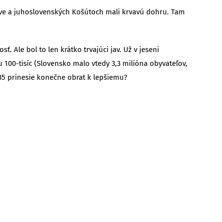
ve a juhoslovenských Košútoch mali krvavú dohru. Tam
 Ale bol to len krátko trvajúci jav. Už v jeseni
100-tisíc (Slovensko malo vtedy 3,3 milióna obyvateľov,
1935 prinesie konečne obrat k lepšiemu?