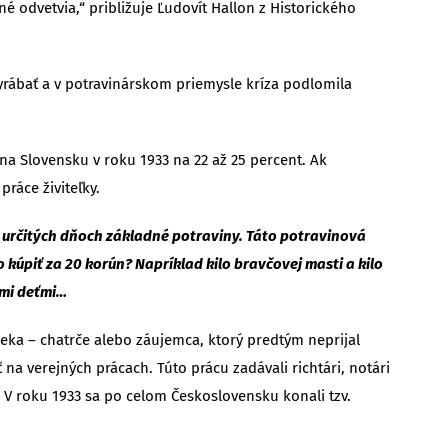
 odvetvia,“ približuje Ľudovít Hallon z Historického
yrábať a v potravinárskom priemysle kríza podlomila
 Slovensku v roku 1933 na 22 až 25 percent. Ak
práce živiteľky.
 určitých dňoch základné potraviny. Táto potravinová
úpiť za 20 korún? Napríklad kilo bravčovej masti a kilo
ými deťmi…
ka – chatrče alebo záujemca, ktorý predtým neprijal
 verejných prácach. Túto prácu zadávali richtári, notári
 V roku 1933 sa po celom Československu konali tzv.