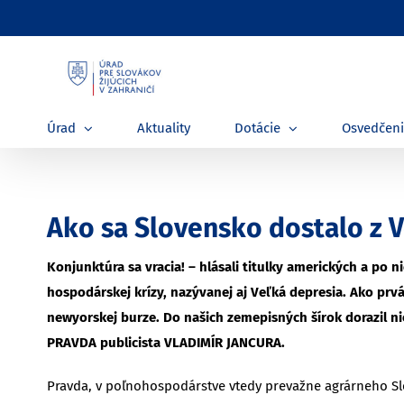
Skip
to
content
Úrad
Aktuality
Dotácie
Osvedčen
Ako sa Slovensko dostalo z V
Konjunktúra sa vracia! – hlásali titulky amerických a po n
hospodárskej krízy, nazývanej aj Veľká depresia. Ako prv
newyorskej burze. Do našich zemepisných šírok dorazil ni
PRAVDA publicista VLADIMÍR JANCURA.
Pravda, v poľnohospodárstve vtedy prevažne agrárneho Slo