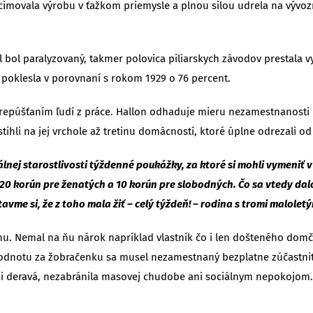
cimovala výrobu v ťažkom priemysle a plnou silou udrela na vývozné
 bol paralyzovaný, takmer polovica piliarskych závodov prestala v
poklesla v porovnaní s rokom 1929 o 76 percent.
púšťaním ľudí z práce. Hallon odhaduje mieru nezamestnanosti na
ihli na jej vrchole až tretinu domácností, ktoré úplne odrezali od 
ej starostlivosti týždenné poukážky, za ktoré si mohli vymeniť v
korún pre ženatých a 10 korún pre slobodných. Čo sa vtedy dalo k
avme si, že z toho mala žiť – celý týždeň! – rodina s tromi malolet
 Nemal na ňu nárok napríklad vlastník čo i len došteného domče
dnotu za žobračenku sa musel nezamestnaný bezplatne zúčastniť na
ľmi deravá, nezabránila masovej chudobe ani sociálnym nepokojom.