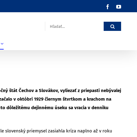
Facebook
YouTub
Hľadať:
očný štát Čechov a Slovákov, vyliezať z priepasti nebývalej
 začalo v októbri 1929 čiernym štvrtkom a krachom na
muto dôležitému dejinnému úseku sa vracia v denníku
e slovenský priemysel zasiahla kríza naplno až v roku