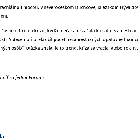
rachiálnou mocou. V severočeskom Duchcove, sliezskom Frývaldo
není.
časne odtrúbili krízu, keďže nečakane začala klesať nezamestnanosť.
sti. V decembri prekročil počet nezamestnaných opätovne hranicu 
nných osôb“. Otázka znela: je to trend, kríza sa vracia, alebo rok 
kúpiť za jednu korunu.