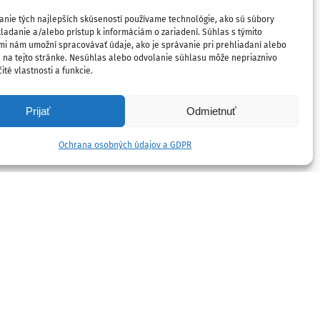
anie tých najlepších skúseností používame technológie, ako sú súbory
ladanie a/alebo prístup k informáciám o zariadení. Súhlas s týmito
mi nám umožní spracovávať údaje, ako je správanie pri prehliadaní alebo
D na tejto stránke. Nesúhlas alebo odvolanie súhlasu môže nepriaznivo
ité vlastnosti a funkcie.
Prijať
Odmietnuť
Ochrana osobných údajov a GDPR