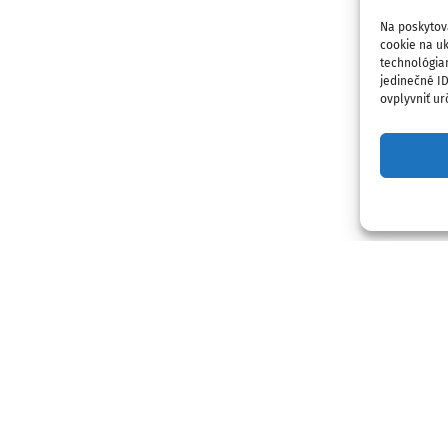
Na poskytov
cookie na uk
technológia
jedinečné I
ovplyvniť urč