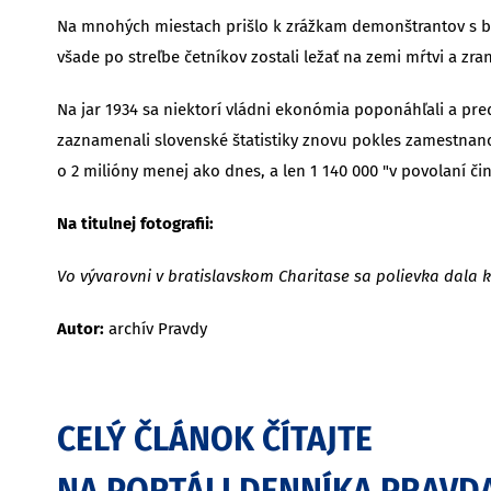
Na mnohých miestach prišlo k zrážkam demonštrantov s b
všade po streľbe četníkov zostali ležať na zemi mŕtvi a zra
Na jar 1934 sa niektorí vládni ekonómia poponáhľali a pred
zaznamenali slovenské štatistiky znovu pokles zamestnano
o 2 milióny menej ako dnes, a len 1 140 000 "v povolaní či
Na titulnej fotografii:
Vo vývarovni v bratislavskom Charitase sa polievka dala 
Autor:
archív Pravdy
CELÝ ČLÁNOK ČÍTAJTE