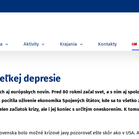
ia
Aktivity
Krajania
Kontakty
eľkej depresie
ich aj európskych novín. Pred 80 rokmi začal svet, a s ním aj spol
á pocítila oživenie ekonomika Spojených štátov, kde sa to všetko
elen začiatok krízy, ale i jej koniec s určitým oneskorením. K to
venska bolo možné krízové javy pozorovať ešte skôr ako v USA. Al