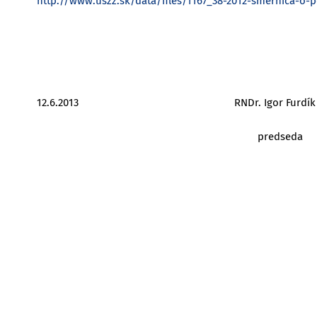
http://www.uszz.sk/data/files/1167_38-2012-smernica-o-p
12.6.2013 RNDr. Igor Furdík
predseda