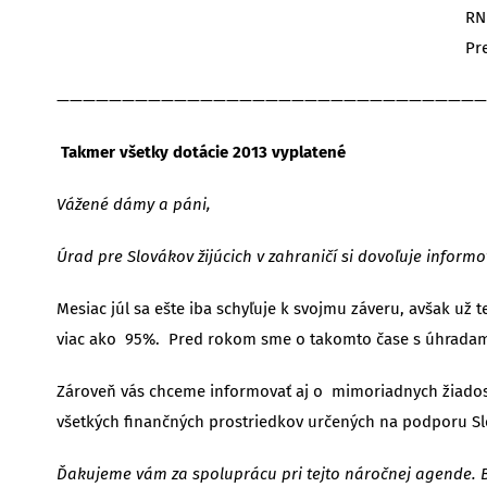
RNDr. Igor Fu
Predseda Ú
—————————————————————————————————
Takmer všetky dotácie 2013 vyplatené
Vážené dámy a páni,
Úrad pre Slovákov žijúcich v zahraničí si dovoľuje inform
Mesiac júl sa ešte iba schyľuje k svojmu záveru, avšak u
viac ako 95%. Pred rokom sme o takomto čase s úhradami 
Zároveň vás chceme informovať aj o mimoriadnych žiadosti
všetkých finančných prostriedkov určených na podporu Slo
Ďakujeme vám za spoluprácu pri tejto náročnej agende. Bez