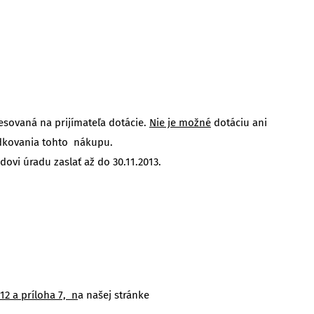
esovaná na prijímateľa dotácie.
Nie je možné
dotáciu ani
redkovania tohto nákupu.
i úradu zaslať až do 30.11.2013.
12 a príloha 7, n
a našej stránke