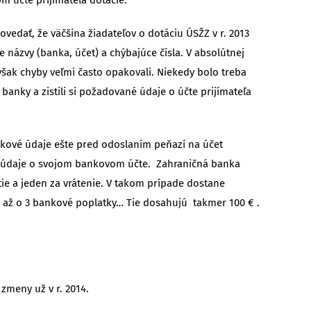
vedať, že väčšina žiadateľov o dotáciu ÚSŽZ v r. 2013
názvy (banka, účet) a chýbajúce čísla. V absolútnej
šak chyby veľmi často opakovali. Niekedy bolo treba
 banky a zistili si požadované údaje o účte prijímateľa
nkové údaje ešte pred odoslaním peňazí na účet
ávne údaje o svojom bankovom účte. Zahraničná banka
ie a jeden za vrátenie. V takom prípade dostane
až o 3 bankové poplatky… Tie dosahujú takmer 100 € .
zmeny už v r. 2014.