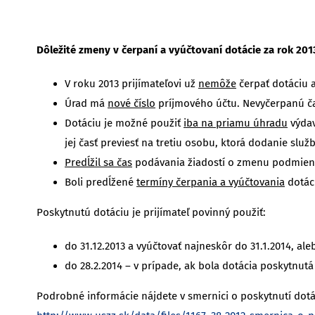
Dôležité zmeny v čerpaní a vyúčtovaní dotácie za rok 201
V roku 2013 prijímateľovi už
nemôže
čerpať dotáciu 
Úrad má
nové číslo
príjmového účtu. Nevyčerpanú čas
Dotáciu je možné použiť
iba na priamu úhradu
výdav
jej časť previesť na tretiu osobu, ktorá dodanie sl
Predĺžil sa čas
podávania žiadostí o zmenu podmienok
Boli predĺžené
termíny čerpania a vyúčtovania
dotáci
Poskytnutú dotáciu je prijímateľ povinný použiť:
do 31.12.2013 a vyúčtovať najneskôr do 31.1.2014, ale
do 28.2.2014 – v prípade, ak bola dotácia poskytnutá 
Podrobné informácie nájdete v smernici o poskytnutí dotá