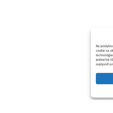
Na poskytov
cookie na uk
technológia
jedinečné I
ovplyvniť urč