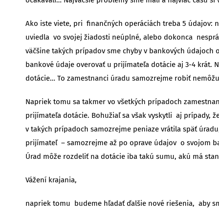
Ako iste viete, pri finančných operáciách treba 5 údajov: 
uviedla vo svojej žiadosti neúplné, alebo dokonca nesprá
väčšine takých prípadov sme chyby v bankových údajoch o
bankové údaje overovať u prijímateľa dotácie aj 3-4 krát. N
dotácie… To zamestnanci úradu samozrejme robiť nemôžu 
Napriek tomu sa takmer vo všetkých prípadoch zamestnanc
prijímateľa dotácie. Bohužiaľ sa však vyskytli aj prípady
v takých prípadoch samozrejme peniaze vrátila späť úradu,
prijímateľ – samozrejme až po oprave údajov o svojom b
Úrad môže rozdeliť na dotácie iba takú sumu, akú má stan
Vážení krajania,
napriek tomu budeme hľadať ďalšie nové riešenia, aby sme