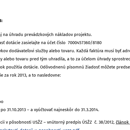
3:
aj na úhradu prevádzkových nákladov projektu.
ť dotácie zasielajte na účet číslo 7000457360/8180
kov dodávateľovi služby alebo tovaru. Každá faktúra musí byť adr
užby alebo tovaru pred tým uhradila, a to za účelom úhrady sprost
 použitia dotácie. Odôvodnenú písomnú žiadosť môžete predsedov
e za rok 2013, a to nasledovne:
bo
po 31.10.2013 – a vyúčtovať najneskôr do 31.3.2014.
cii v pôsobnosti USŽZ – vnútorný predpis ÚSŽZ č. 38/2012,
článok 