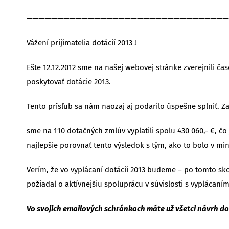
—————————————————————————————————
Vážení prijímatelia dotácií 2013 !
Ešte 12.12.2012 sme na našej webovej stránke zverejnili 
poskytovať dotácie 2013.
Tento prísľub sa nám naozaj aj podarilo úspešne splniť. Za
sme na 110 dotačných zmlúv vyplatili spolu 430 060,- €, čo j
najlepšie porovnať tento výsledok s tým, ako to bolo v min
Verím, že vo vyplácaní dotácií 2013 budeme – po tomto sk
požiadal o aktívnejšiu spoluprácu v súvislosti s vyplácaním
Vo svojich emailových schránkach máte už všetci návrh do