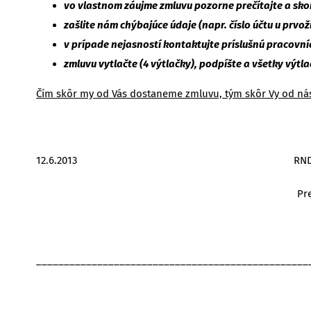
vo vlastnom záujme zmluvu pozorne prečítajte a sko
zašlite nám chýbajúce údaje (napr. číslo účtu u prvo
v prípade nejasností kontaktujte príslušnú pracovn
zmluvu vytlačte (4 výtlačky), podpíšte a všetky výtl
Čím skôr my od Vás dostaneme zmluvu, tým skôr Vy od nás
12.6.2013 RNDr. Igor F
Predseda Ú
_________________________________________________