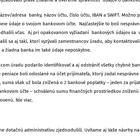
názov/adresa banky, názov účtu, číslo účtu, IBAN a SWIFT. Možno po
vne údaje o svojom bankovom účte. Najčastejšie to boli nesprávne 
dhalili včas. Aj pri opakovanom vyžiadaní bankových údajov sa v
ašli sa aj takí, ktorí vyzývali zamestnancov úradu, aby kontaktovali
a žiadna banka im také údaje neposkytne.
om úradu podarilo identifikovať a aj odstrániť všetky chybné ba
, že peniaze boli odoslané na účet prijímateľa, ktorý zadal nespr
 suma však už bola znížená o 2 bankové poplatky – jeden za prijat
ankovom účte – schválenú sumu finančných prostriedkov zníženú 
ovenú. Nie viac.
 dotačnú administratívu zjednodušili. Uvítame aj Vaše návrhy na 