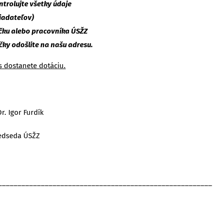
ntrolujte všetky údaje
žiadateľov)
íčku alebo pracovníka ÚSŽZ
ačky odošlite na našu adresu.
 dostanete dotáciu.
urdík
SŽZ
_______________________________________________________