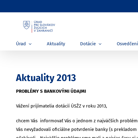
Skip
to
content
Úrad
Aktuality
Dotácie
Osvedčen
Aktuality 2013
PROBLÉMY S BANKOVÝMI ÚDAJMI
Vážení prijímatelia dotácií ÚSŽZ v roku 2013,
chcem Vás informovať Vás o jednom z najväčších problémov,
Vás nevyžadovali oficiálne potvrdenie banky (s prekladom
očakávali… Najväčšie problémy sme mali a najviac času si 