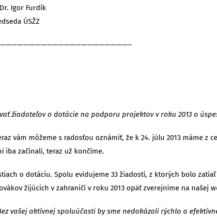
rdík
SŽZ
——————————————————————–
ovať žiadateľov o dotácie na podporu projektov v roku 2013 o úsp
ž teraz vám môžeme s radosťou oznámiť, že k 24. júlu 2013 máme z 
iba začínali, teraz už končíme.
ach o dotáciu. Spolu evidujeme 33 žiadostí, z ktorých bolo zatia
vákov žijúcich v zahraničí v roku 2013 opäť zverejníme na našej w
 vašej aktívnej spoluúčasti by sme nedokázali rýchlo a efektívne 