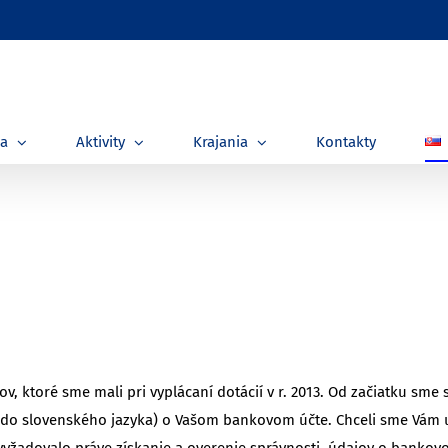
ia
Aktivity
Krajania
Kontakty
 ktoré sme mali pri vyplácaní dotácií v r. 2013. Od začiatku sme
 do slovenského jazyka) o Vašom bankovom účte. Chceli sme Vám uše
vyžadovalo práve získanie a overenie správnosti údajov o bankovo