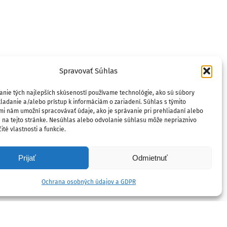
Spravovať Súhlas
anie tých najlepších skúseností používame technológie, ako sú súbory
ladanie a/alebo prístup k informáciám o zariadení. Súhlas s týmito
mi nám umožní spracovávať údaje, ako je správanie pri prehliadaní alebo
D na tejto stránke. Nesúhlas alebo odvolanie súhlasu môže nepriaznivo
ité vlastnosti a funkcie.
Prijať
Odmietnuť
Ochrana osobných údajov a GDPR