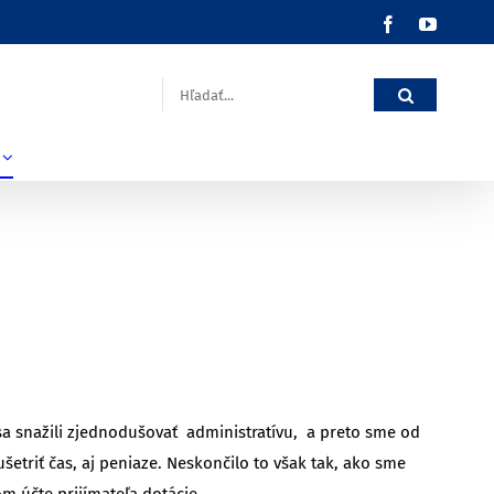
Facebook
YouTub
Hľadať:
 sa snažili zjednodušovať administratívu, a preto sme od
triť čas, aj peniaze. Neskončilo to však tak, ako sme
m účte prijímateľa dotácie.