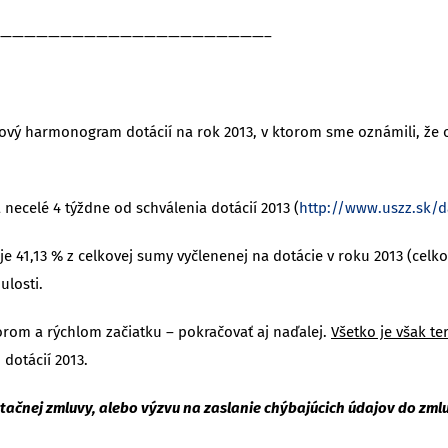
——————————————————————–
časový harmonogram dotácií na rok 2013, v ktorom sme oznámili, že
 necelé 4 týždne od schválenia dotácií 2013 (
http://www.uszz.sk/da
e 41,13 % z celkovej sumy vyčlenenej na dotácie v roku 2013 (celkom 
ulosti.
orom a rýchlom začiatku – pokračovať aj naďalej.
Všetko je však te
 dotácií 2013.
tačnej zmluvy, alebo výzvu na zaslanie chýbajúcich údajov do zmlu