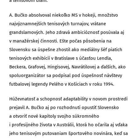
a tenisovom dianí.
A. Bučko absolvoval niekoľko MS v hokeji, množstvo
najvýznamnejších tenisových turnajov, vrátane
grandslamových. Jeho zdravá ambicióznosť posúvala aj
v manažérskej činnosti. Ešte počas pôsobenia na
Slovensku sa úspešne zhostil ako mediálny šéf piatich
tenisových exhibícií v Bratislave s účasťou Lendla,
Beckera, Grafovej, Hingisovej, Navrátilovej a ďalších, ako
spoluorganizátor sa podpísal pod úspešnosť návštevy
futbalovej legendy Pelého v Košiciach v roku 1994.
Húževnatosť a schopnosť adaptability v novom prostredí
prejavil A. Bučko aj po rozhodnutí opustiť Slovensko
a otvoriť nové kapitoly svojho súkromného
i profesijného života v Austrálii, ktorá ho očarila aj vďaka
jeho tenisovým putovaniam športového novinára, keď sa