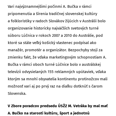
Vari najvýznamnejšími počinmi A. Bučka v rámci
pripomenutia a šírenia tradičnej slovenskej kultúry
a folkloristiky v radoch Slovákov žijúcich v Austrálii bolo
organizovanie historicky najväčších svetových turné
súboru Lúčnica v rokoch 2007 a 2010 do Austrálie, pod
ktoré sa stále veľký košický vlastenec podpísal ako
manažér, promotér a organizátor. Bezpochyby stojí za
zmienku fakt, že vďaka marketingovým schopnostiam A.
Bučka v rámci oboch turné Lúčnice bolo v austrálskej
televízii odvysielaných 155 reklamných upútaviek, vďaka
ktorým sa mnohí obyvatelia kontinentu protinožcov mali
možnosť vari aj po prvý raz na diaľku dotknúť s čarom
Slovenska.
V Zbore poradcov predsedu ÚSŽZ M. Vetráka by mal mať
A. Bučko na starosti kultúru, šport a jednotnú