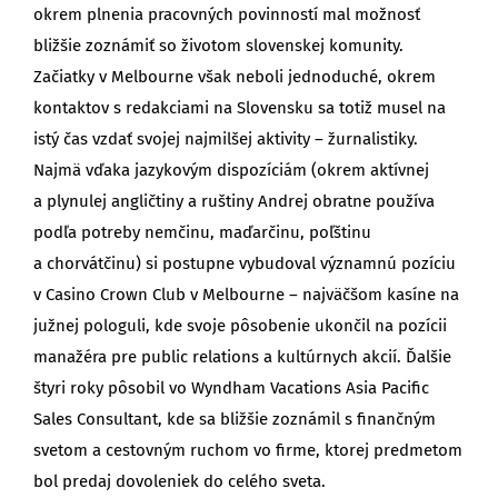
okrem plnenia pracovných povinností mal možnosť
bližšie zoznámiť so životom slovenskej komunity.
Začiatky v Melbourne však neboli jednoduché, okrem
kontaktov s redakciami na Slovensku sa totiž musel na
istý čas vzdať svojej najmilšej aktivity – žurnalistiky.
Najmä vďaka jazykovým dispozíciám (okrem aktívnej
a plynulej angličtiny a ruštiny Andrej obratne používa
podľa potreby nemčinu, maďarčinu, poľštinu
a chorvátčinu) si postupne vybudoval významnú pozíciu
v Casino Crown Club v Melbourne – najväčšom kasíne na
južnej pologuli, kde svoje pôsobenie ukončil na pozícii
manažéra pre public relations a kultúrnych akcií. Ďalšie
štyri roky pôsobil vo Wyndham Vacations Asia Pacific
Sales Consultant, kde sa bližšie zoznámil s finančným
svetom a cestovným ruchom vo firme, ktorej predmetom
bol predaj dovoleniek do celého sveta.