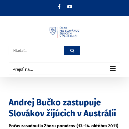
Skip
Facebook
YouTube
to
content
Hľadať:
Prejsť na...
Andrej Bučko zastupuje
Slovákov žijúcich v Austrálii
Počas zasadnutia Zboru poradcov (13.-14. októbra 2011)