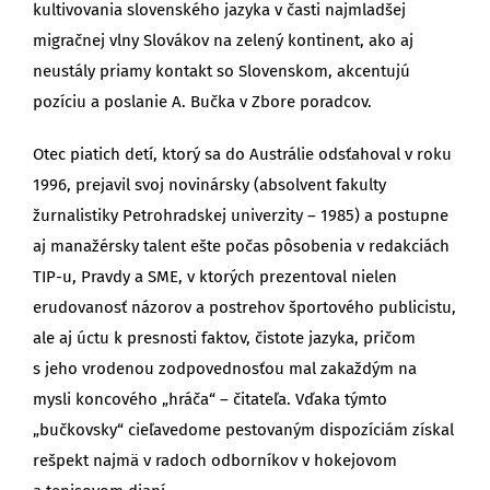
kultivovania slovenského jazyka v časti najmladšej
migračnej vlny Slovákov na zelený kontinent, ako aj
neustály priamy kontakt so Slovenskom, akcentujú
pozíciu a poslanie A. Bučka v Zbore poradcov.
Otec piatich detí, ktorý sa do Austrálie odsťahoval v roku
1996, prejavil svoj novinársky (absolvent fakulty
žurnalistiky Petrohradskej univerzity – 1985) a postupne
aj manažérsky talent ešte počas pôsobenia v redakciách
TIP-u, Pravdy a SME, v ktorých prezentoval nielen
erudovanosť názorov a postrehov športového publicistu,
ale aj úctu k presnosti faktov, čistote jazyka, pričom
s jeho vrodenou zodpovednosťou mal zakaždým na
mysli koncového „hráča“ – čitateľa. Vďaka týmto
„bučkovsky“ cieľavedome pestovaným dispozíciám získal
rešpekt najmä v radoch odborníkov v hokejovom