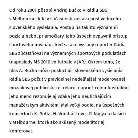
Od roku 2001 pôsobí Andrej Bučko v Rádiu SBS
v Melbourne, kde v súčasnosti zastáva post vedúceho
slovenského vysielania. Postup na takúto významnú
pozíciu nebol priamočiary, jeho úspech ovplyvnil prístup
športového novinára, keď sa ako vyslaný reportér Rádia
SBS zúčastňoval na významných športových podujatiach
(naposledy MS 2010 vo futbale v JAR). Okrem toho, že
hlas A. Bučka môžu poslucháči slovenského vysielania
Rádia SBS počuť v pravidelnej nedeľňajšej moderovanej
mozaikovej publicistickej relácii, naprieč celou Austráliou
jeho meno rezonuje aj vďaka jeho neutíchajúcim
manažérskym aktivitám. Mal veľký podiel na úspešných
koncertoch K. Gotta, H. Vondráčkovej, P. Nagya a ďalších
v Melbourne, ktoré ako skúsený moderátor aj
konferoval.