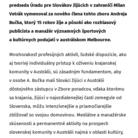
predseda Úradu pre Slovákov žijúcich v zahraničí Milan
Vetrák vymenoval za nového člena tohto zboru Andreja
Bučka, ktorý 15 rokov žije a pôsobí ako rozhlasový
publicista a manažér významných športových
a kultúrnych podujatí v austrálskom Melbourne.
Mnohorakosť profesijných aktivít, ľudské dispozície, ako
aj tvorivý individuálny prístup k oživeniu krajanskej
komunity v Austrálii, sú zásadným fundamentom, aby
v osobe A. Bučka mali Slováci žijúci v Austrálii
dôstojného zástupcu v Zbore poradcov, vďaka ktorému
sa krajania, žijúci v najvzdialenejšej časti zemegule od
Slovenska, môžu intenzívnejšie a priamočiarejšie
zbližovať so svojou domovinou. Mediálne a manažérske
skúsenosti a permanentné aktivity na prospech
slovenskej komunity v Austrálii najmä v oblasti kultúry,