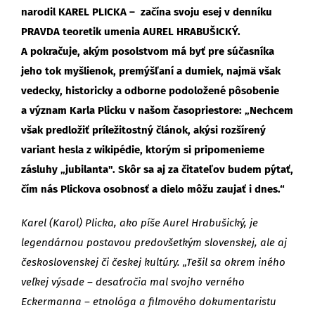
narodil KAREL PLICKA – začína svoju esej v denníku
PRAVDA teoretik umenia AUREL HRABUŠICKÝ.
A pokračuje, akým posolstvom má byť pre súčasníka
jeho tok myšlienok, premýšľaní a dumiek, najmä však
vedecky, historicky a odborne podoložené pôsobenie
a význam Karla Plicku v našom časopriestore: „Nechcem
však predložiť príležitostný článok, akýsi rozšírený
variant hesla z wikipédie, ktorým si pripomenieme
zásluhy „jubilanta". Skôr sa aj za čitateľov budem pýtať,
čím nás Plickova osobnosť a dielo môžu zaujať i dnes.“
Karel (Karol) Plicka, ako píše Aurel Hrabušický, je
legendárnou postavou predovšetkým slovenskej, ale aj
československej či českej kultúry. „Tešil sa okrem iného
veľkej výsade – desaťročia mal svojho verného
Eckermanna – etnológa a filmového dokumentaristu