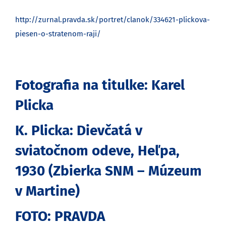
http://zurnal.pravda.sk/portret/clanok/334621-plickova-
piesen-o-stratenom-raji/
Fotografia na titulke: Karel
Plicka
K. Plicka: Dievčatá v
sviatočnom odeve, Heľpa,
1930 (Zbierka SNM – Múzeum
v Martine)
FOTO: PRAVDA