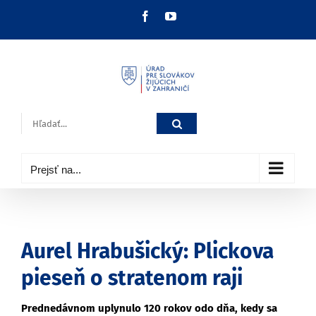
Skip
Facebook
YouTube
to
content
Hľadať:
Prejsť na...
Aurel Hrabušický: Plickova
pieseň o stratenom raji
Prednedávnom uplynulo 120 rokov odo dňa, kedy sa