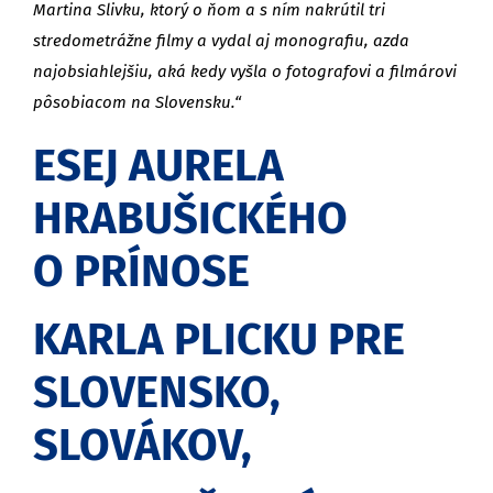
Martina Slivku, ktorý o ňom a s ním nakrútil tri
stredometrážne filmy a vydal aj monografiu, azda
najobsiahlejšiu, aká kedy vyšla o fotografovi a filmárovi
pôsobiacom na Slovensku.“
ESEJ AURELA
HRABUŠICKÉHO
O PRÍNOSE
KARLA PLICKU PRE
SLOVENSKO,
SLOVÁKOV,