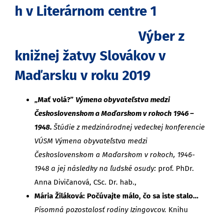
h v Literárnom centre 1
Výber z
knižnej žatvy Slovákov v
Maďarsku v roku 2019
„Mať volá?”
Výmena obyvateľstva medzi
Československom a Maďarskom v rokoch 1946 –
1948.
Štúdie z medzinárodnej vedeckej konferencie
VÚSM Výmena obyvateľstva medzi
Československom a Maďarskom v rokoch, 1946-
1948 a jej následky na ľudské osudy:
prof. PhDr.
Anna Divičanová, CSc. Dr. hab.,
Mária Žiláková: Počúvajte málo, čo sa iste stalo…
Písomná pozostalosť rodiny Izingovcov.
Knihu