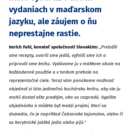
vydaniach v maďarskom
jazyku, ale záujem o ňu
neprestajne rastie.
Imrich Fuhl, konateľ spoločnosti SlovakUm:
„Preložili
sme recepty, uvarili sme jedlá, vyfotili sme ich a
pripravili sme knihu. Vydávame ju v mäkkom obale na
každodenné použitie a v tvrdom prebale na
reprezentačné ciele. Teraz vám ponúkame možnosť
objednať si túto jedinečnú kuchársku knihu, aby ste ju
mohli dostať ešte predtým, ako sa rozpredá. Vyplňte
objednávku a môžete byť medzi prvými, ktorí sa
dozvedia, čo je napríklad Čabianske tajomstvo, alebo či
sa korytnické jablká jedia alebo pijú."