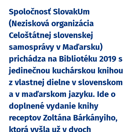
Spoločnosť SlovakUm
(Nezisková organizácia
Celoštátnej slovenskej
samosprávy v Maďarsku)
prichádza na Bibliotéku 2019 s
jedinečnou kuchárskou knihou
z vlastnej dielne v slovenskom
a v maďarskom jazyku. Ide o
doplnené vydanie knihy
receptov Zoltána Bárkányiho,
ktorá vyšla už v dvoch