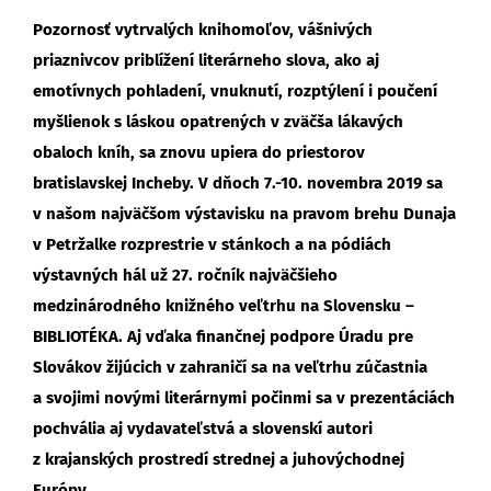
Pozornosť vytrvalých knihomoľov, vášnivých
priaznivcov priblížení literárneho slova, ako aj
emotívnych pohladení, vnuknutí, rozptýlení i poučení
myšlienok s láskou opatrených v zväčša lákavých
obaloch kníh, sa znovu upiera do priestorov
bratislavskej Incheby. V dňoch 7.-10. novembra 2019 sa
v našom najväčšom výstavisku na pravom brehu Dunaja
v Petržalke rozprestrie v stánkoch a na pódiách
výstavných hál už 27. ročník najväčšieho
medzinárodného knižného veľtrhu na Slovensku –
BIBLIOTÉKA. Aj vďaka finančnej podpore Úradu pre
Slovákov žijúcich v zahraničí sa na veľtrhu zúčastnia
a svojimi novými literárnymi počinmi sa v prezentáciách
pochvália aj vydavateľstvá a slovenskí autori
z krajanských prostredí strednej a juhovýchodnej
Európy.