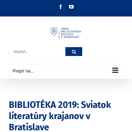
Skip
Facebook
YouTube
to
content
Hľadať:
Prejsť na...
BIBLIOTÉKA 2019: Sviatok
literatúry krajanov v
Bratislave