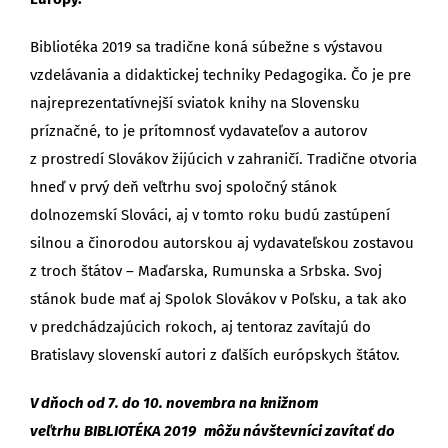
Bibliotéka 2019 sa tradične koná súbežne s výstavou
vzdelávania a didaktickej techniky Pedagogika. Čo je pre
najreprezentatívnejší sviatok knihy na Slovensku
príznačné, to je prítomnosť vydavateľov a autorov
z prostredí Slovákov žijúcich v zahraničí. Tradične otvoria
hneď v prvý deň veľtrhu svoj spoločný stánok
dolnozemskí Slováci, aj v tomto roku budú zastúpení
silnou a činorodou autorskou aj vydavateľskou zostavou
z troch štátov – Maďarska, Rumunska a Srbska. Svoj
stánok bude mať aj Spolok Slovákov v Poľsku, a tak ako
v predchádzajúcich rokoch, aj tentoraz zavítajú do
Bratislavy slovenskí autori z ďalších európskych štátov.
V dňoch od 7. do 10. novembra na knižnom
veľtrhu
BIBLIOTÉKA 2019
môžu návštevníci zavítať do