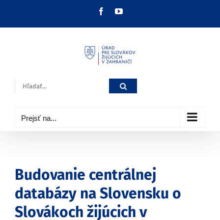
Skip
Facebook
YouTube
to
content
Hľadať:
Prejsť na...
Budovanie centrálnej
databázy na Slovensku o
Slovákoch žijúcich v