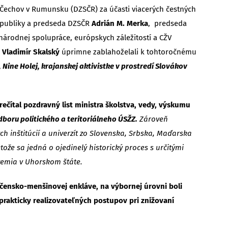
 Čechov v Rumunsku (DZSČR) za účasti viacerých čestných
publiky a predseda DZSČR
Adrián M. Merka
, predseda
inárodnej spolupráce, európskych záležitostí a CŽV
í
Vladimír Skalský
úprimne zablahoželali k tohtoročnému
Nine Holej, krajanskej aktivistke v prostredí Slovákov
ečítal pozdravný list ministra školstva, vedy, výskumu
boru politického a teritoriálneho ÚSŽZ.
Zároveň
inštitúcií a univerzít zo Slovenska, Srbska, Maďarska
že sa jedná o ojedinelý historický proces s určitými
zemia v Uhorskom štáte.
očensko-menšinovej enkláve, na výbornej úrovni boli
 prakticky realizovateľných postupov pri znižovaní