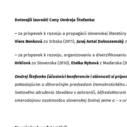
Doterajší laureáti Ceny Ondreja Štefanka:
–
za príspevok k rozvoju a propagácii slovenskej literatú
Viera Benková
zo Srbska (2011),
Juraj Antal Dolnozemský
z
–
za príspevok k rozvoju, organizovaniu a diverzifikovani
Hrkľová
zo Slovenska (2010),
Etelka Rybová
z Maďarska (2
Ondrej Štefanko (účastníci konferencie i slávnosti si prip
zakladajúcim a dlhoročným predsedom Demokratického zv
Svetového združenia Slovákov v zahraničí, šéfredaktorom 
smerodajnou osobnosťou slovenskej Dolnej zeme a – v ur