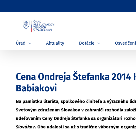
Skip
to
content
Úrad
Aktuality
Dotácie
Osvedčen
Cena Ondreja Štefanka 2014 K
Babiakovi
Na pamiatku literáta, spolkového činiteľa a výrazného lí
Svetovým združením Slovákov v zahraničí rozhodla založ
udeľovaním Ceny Ondreja Štefanka sa organizátori rozho
Slovákov
. Obe udalosti sa už s tradične výborným organ