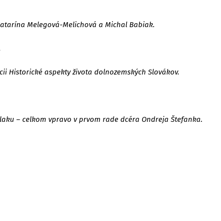
Katarína Melegová-Melichová a Michal Babiak.
.
ii Historické aspekty života dolnozemských Slovákov.
dlaku – celkom vpravo v prvom rade dcéra Ondreja Štefanka.