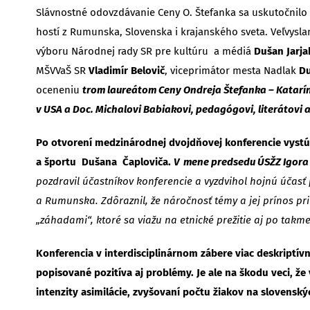
Slávnostné odovzdávanie Ceny O. Štefanka sa uskutočnilo 
hostí z Rumunska, Slovenska i krajanského sveta. Veľvysla
výboru Národnej rady SR pre kultúru a médiá
Dušan Jarja
MŠVVaŠ SR
Vladimír Belovič
, viceprimátor mesta Nadlak
D
oceneniu
trom laureátom Ceny Ondreja Štefanka – Kataríne
v USA a Doc. Michalovi Babiakovi, pedagógovi, literátovi a
Po otvorení medzinárodnej dvojdňovej konferencie vystúpi
a športu Dušana Čaploviča.
V mene predsedu ÚSŽZ Igora 
pozdravil účastníkov konferencie a vyzdvihol hojnú účas
a Rumunska. Zdôraznil, že náročnosť témy a jej prínos pr
„záhadami“, ktoré sa viažu na etnické prežitie aj po ta
Konferencia v interdisciplinárnom zábere viac deskriptív
popisované pozitíva aj problémy. Je ale na škodu veci, že
intenzity asimilácie, zvyšovaní počtu žiakov na slovensk