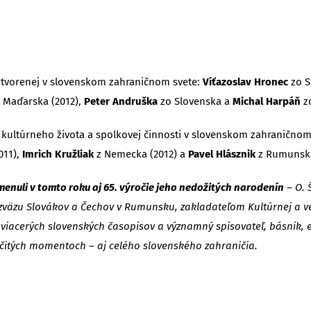
ry tvorenej v slovenskom zahraničnom svete:
Víťazoslav Hronec
zo S
 Maďarska (2012),
Peter Andruška
zo Slovenska a
Michal Harpáň
zo
u kultúrneho života a spolkovej činnosti v slovenskom zahraničnom
011),
Imrich Kružliak
z Nemecka (2012) a
Pavel Hlásznik
z Rumunska
omenuli v tomto roku aj 65. výročie jeho nedožitých narodenín
– O. 
äzu Slovákov a Čechov v Rumunsku, zakladateľom Kultúrnej a v
viacerých slovenských časopisov a významný spisovateľ, básnik, e
čitých momentoch – aj celého slovenského zahraničia.