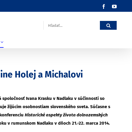
Facebook
YouTub
Hľadať:
ne Holej a Michalovi
á spoločnosť Ivana Krasku v Nadlaku v súčinnosti so
uje žijúcim osobnostiam slovenského sveta. Súčasne s
 konferenciu
Historické aspekty života dolnozemských
roku v rumunskom Nadlaku v dňoch 21.-22. marca 2014.