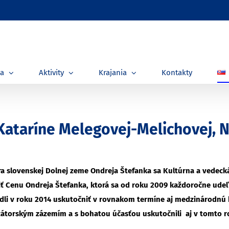
ia
Aktivity
Krajania
Kontakty
ataríne Melegovej-Melichovej, Ni
dra slovenskej Dolnej zeme Ondreja Štefanka sa Kultúrna a vedeck
iť Cenu Ondreja Štefanka, ktorá sa od roku 2009 každoročne udeľ
dli v roku 2014 uskutočniť v rovnakom termíne aj medzinárodnú
izátorským zázemím a s bohatou účasťou uskutočnili aj v tomto 