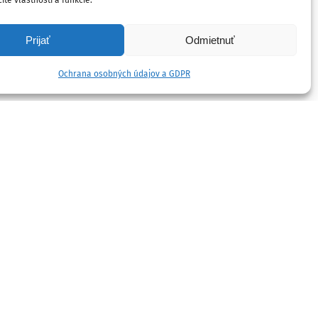
ité vlastnosti a funkcie.
Prijať
Odmietnuť
Ochrana osobných údajov a GDPR
ÚRAD PRE SLOVÁKOV ŽIJÚCICH V
ZAHRANIČÍ