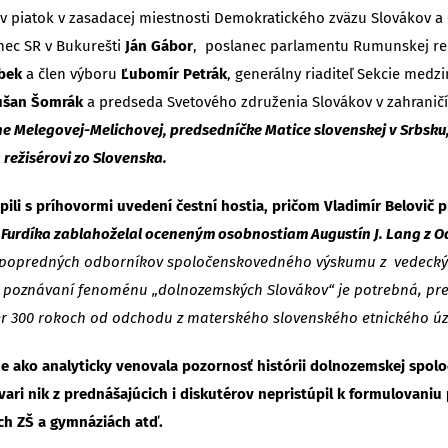
v piatok v zasadacej miestnosti Demokratického zväzu Slovákov a
nec SR v Bukurešti
Ján Gábor
, poslanec parlamentu Rumunskej re
bek
a člen výboru
Ľubomír Petrák
, generálny riaditeľ Sekcie medz
ušan Šomrák
a predseda Svetového združenia Slovákov v zahranič
 Melegovej-Melichovej, predsedníčke Matice slovenskej v Srbsku, 
 režisérovi zo Slovenska.
li s príhovormi uvedení čestní hostia, pričom Vladimír Belovič pr
Furdíka zablahoželal oceneným osobnostiam Augustín J. Lang z Od
ť popredných odborníkov spoločenskovedného výskumu z vedeckých 
i poznávaní fenoménu „dolnozemských Slovákov“ je potrebná, preto
kmer 300 rokoch od odchodu z materského slovenského etnického ú
ne ako analyticky venovala pozornosť histórii dolnozemskej spol
 vari nik z prednášajúcich i diskutérov nepristúpil k formulovaniu
ých ZŠ a gymnáziách atď.