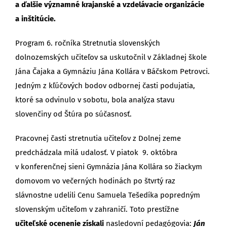
a ďalšie významné krajanské a vzdelávacie organizácie
a inštitúcie.
Program 6. ročníka Stretnutia slovenských
dolnozemských učiteľov sa uskutočnil v Základnej škole
Jána Čajaka a Gymnáziu Jána Kollára v Báčskom Petrovci.
Jedným z kľúčových bodov odbornej časti podujatia,
ktoré sa odvinulo v sobotu, bola analýza stavu
slovenčiny od Štúra po súčasnosť.
Pracovnej časti stretnutia učiteľov z Dolnej zeme
predchádzala milá udalosť. V piatok 9. októbra
v konferenčnej sieni Gymnázia Jána Kollára so žiackym
domovom vo večerných hodinách po štvrtý raz
slávnostne udelili Cenu Samuela Tešedíka popredným
slovenským učiteľom v zahraničí. Toto prestížne
učiteľské ocenenie získali
nasledovní pedagógovia:
Ján