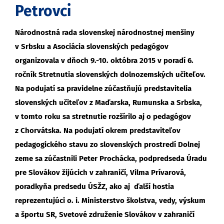
Petrovci
Národnostná rada slovenskej národnostnej menšiny
v Srbsku a Asociácia slovenských pedagógov
organizovala v dňoch 9.-10. októbra 2015 v poradí 6.
ročník Stretnutia slovenských dolnozemských učiteľov.
Na podujatí sa pravidelne zúčastňujú predstavitelia
slovenských učiteľov z Maďarska, Rumunska a Srbska,
v tomto roku sa stretnutie rozšírilo aj o pedagógov
z Chorvátska. Na podujatí okrem predstaviteľov
pedagogického stavu zo slovenských prostredí Dolnej
zeme sa zúčastnili Peter Prochácka, podpredseda Úradu
pre Slovákov žijúcich v zahraničí, Vilma Prívarová,
poradkyňa predsedu ÚSŽZ, ako aj ďalší hostia
reprezentujúci o. i. Ministerstvo školstva, vedy, výskum
a športu SR, Svetové združenie Slovákov v zahraničí