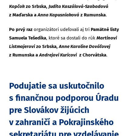
Kopčok
zo Srbska,
Judita Kaszálová-Szabadová
z Maďarska a
Anna Kapusniaková
z Rumunska
.
Po prvý raz
organizátori udeľovali aj tri
Pamätné listy
Samuela Tešedíka
, ktoré sa dostali do rúk
Martinovi
Listmajerovi
zo Srbska,
Anne Karolíne Dováľovej
z Rumunska a
Andrejovi Kuricovi
z Chorvátska
.
Podujatie sa uskutočnilo
s finančnou podporou Úradu
pre Slovákov žijúcich
v zahraničí
a Pokrajinského
sekretariátu pre vzdelávanie,