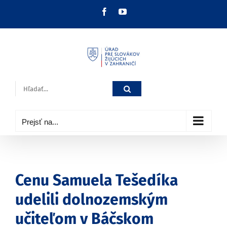
Skip
Facebook
YouTube
to
content
Hľadať:
Prejsť na...
Cenu Samuela Tešedíka
udelili dolnozemským
učiteľom v Báčskom