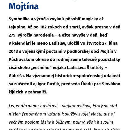
Mojtína
Symbolika a výročia zvyknú pôsobiť magicky až
tajuplne. Až po 182 rokoch od smrti, avšak presne v deň
275. výročia narodenia – a ešte navyše v deň, keď
v kalendári je meno Ladislav, uložili vo štvrtok 27. júna
2013 s vojenskými poctami v podhorskej obci Mojtín v
Púchovskom okrese do rodnej zeme telesné pozostatky
cisárskeho „večného“ vojaka Ladislava Škultéty –
Gábriša. Na významnej historicko-spoločenskej udalosti
sa zúčastnil aj Igor Furdík, predseda Úradu pre Slovákov
žijúcich v zahraničí.
Legendárnemu husárovi – vlajkonosičovi, ktorý sa stal
nielen fenoménom vzťahu k služby svojej vlasti, ale aj
večným poslom lásky k blížnym, najmä však k svojim