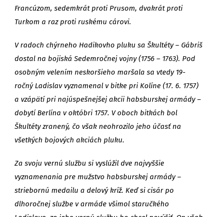
Francúzom, sedemkrát proti Prusom, dvakrát proti
Turkom a raz proti ruskému cárovi.
V radoch chýrneho Hadikovho pluku sa Škultéty – Gábriš
dostal na bojiská Sedemročnej vojny (1756 – 1763). Pod
osobným velením neskoršieho maršala sa vtedy 19-
ročný Ladislav vyznamenal v bitke pri Kolíne (17. 6. 1757)
a vzápätí pri najúspešnejšej akcii habsburskej armády –
dobytí Berlína v októbri 1757. V oboch bitkách bol
Škultéty zranený, čo však neohrozilo jeho účasť na
všetkých bojových akciách pluku.
Za svoju vernú službu si vyslúžil dve najvyššie
vyznamenania pre mužstvo habsburskej armády –
striebornú medailu a delový kríž. Keď si cisár po
dlhoročnej službe v armáde všimol staručkého