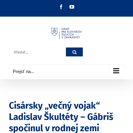
Skip
Facebook
YouTube
to
content
Hľadať:
Prejsť na...
Cisársky „večný vojak“
Ladislav Škultéty – Gábriš
spočinul v rodnej zemi