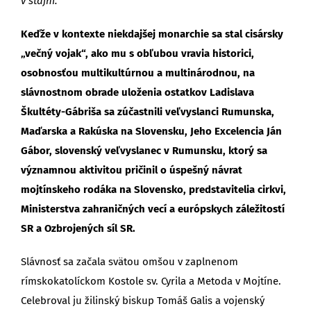
v stajni.
Keďže v kontexte niekdajšej monarchie sa stal cisársky
„večný vojak“, ako mu s obľubou vravia historici,
osobnosťou multikultúrnou a multinárodnou, na
slávnostnom obrade uloženia ostatkov Ladislava
Škultéty-Gábriša sa zúčastnili veľvyslanci Rumunska,
Maďarska a Rakúska na Slovensku, Jeho Excelencia Ján
Gábor, slovenský veľvyslanec v Rumunsku, ktorý sa
významnou aktivitou pričinil o úspešný návrat
mojtínskeho rodáka na Slovensko, predstavitelia cirkvi,
Ministerstva zahraničných vecí a európskych záležitostí
SR a Ozbrojených síl SR.
Slávnosť sa začala svätou omšou v zaplnenom
rímskokatolíckom Kostole sv. Cyrila a Metoda v Mojtíne.
Celebroval ju žilinský biskup Tomáš Galis a vojenský