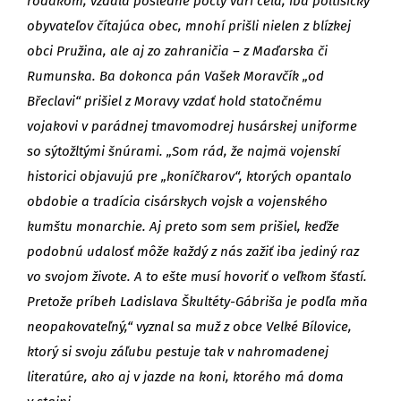
rodákom, vzdala posledné pocty vari celá, iba poltisícky
obyvateľov čítajúca obec, mnohí prišli nielen z blízkej
obci Pružina, ale aj zo zahraničia – z Maďarska či
Rumunska. Ba dokonca pán Vašek Moravčík „od
Břeclavi“ prišiel z Moravy vzdať hold statočnému
vojakovi v parádnej tmavomodrej husárskej uniforme
so sýtožltými šnúrami. „Som rád, že najmä vojenskí
historici objavujú pre „koníčkarov“, ktorých opantalo
obdobie a tradícia cisárskych vojsk a vojenského
kumštu monarchie. Aj preto som sem prišiel, keďže
podobnú udalosť môže každý z nás zažiť iba jediný raz
vo svojom živote. A to ešte musí hovoriť o veľkom šťastí.
Pretože príbeh Ladislava Škultéty-Gábriša je podľa mňa
neopakovateľný,“ vyznal sa muž z obce Velké Bílovice,
ktorý si svoju záľubu pestuje tak v nahromadenej
literatúre, ako aj v jazde na koni, ktorého má doma