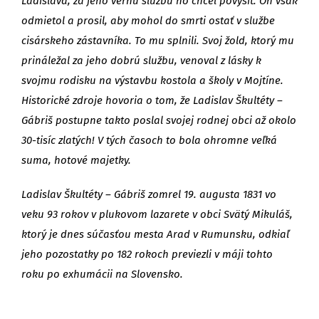
Ladislava, za jeho vernú službu ho chcel povýšiť. On však
odmietol a prosil, aby mohol do smrti ostať v službe
cisárskeho zástavníka. To mu splnili. Svoj žold, ktorý mu
prináležal za jeho dobrú službu, venoval z lásky k
svojmu rodisku na výstavbu kostola a školy v Mojtíne.
Historické zdroje hovoria o tom, že Ladislav Škultéty –
Gábriš postupne takto poslal svojej rodnej obci až okolo
30-tisíc zlatých! V tých časoch to bola ohromne veľká
suma, hotové majetky.
Ladislav Škultéty – Gábriš zomrel 19. augusta 1831 vo
veku 93 rokov v plukovom lazarete v obci Svätý Mikuláš,
ktorý je dnes súčasťou mesta Arad v Rumunsku, odkiaľ
jeho pozostatky po 182 rokoch previezli v máji tohto
roku po exhumácii na Slovensko.