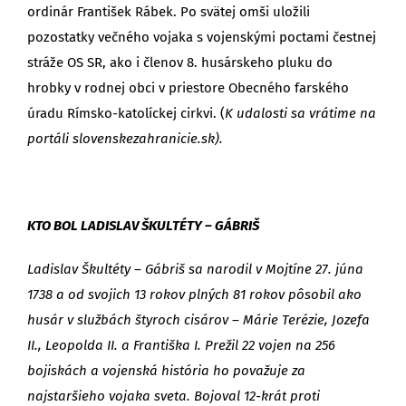
ordinár František Rábek. Po svätej omši uložili
pozostatky večného vojaka s vojenskými poctami čestnej
stráže OS SR, ako i členov 8. husárskeho pluku do
hrobky v rodnej obci v priestore Obecného farského
úradu Rímsko-katolíckej cirkvi. (
K udalosti sa vrátime na
portáli slovenskezahranicie.sk).
KTO BOL LADISLAV ŠKULTÉTY – GÁBRIŠ
Ladislav Škultéty – Gábriš sa narodil v Mojtíne 27. júna
1738 a od svojich 13 rokov plných 81 rokov pôsobil ako
husár v službách štyroch cisárov – Márie Terézie, Jozefa
II., Leopolda II. a Františka I. Prežil 22 vojen na 256
bojiskách a vojenská história ho považuje za
najstaršieho vojaka sveta. Bojoval 12-krát proti