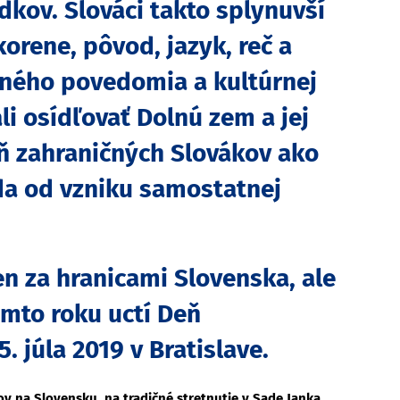
dkov. Slováci takto splynuvší
orene, pôvod, jazyk, reč a
dného povedomia a kultúrnej
ali osídľovať Dolnú zem a jej
ň zahraničných Slovákov ako
da od vzniku samostatnej
en za hranicami Slovenska, ale
omto roku uctí
Deň
 júla 2019 v Bratislave.
ov na Slovensku, na tradičné stretnutie v Sade Janka