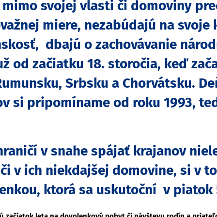
mimo svojej vlasti či domoviny pre
važnej miere, nezabúdajú na svoje k
enskosť, dbajú o zachovávanie náro
už od začiatku 18. storočia, keď zač
umunsku, Srbsku a Chorvátsku. De
ov si pripomíname od roku 1993, te
hraničí v snahe spájať krajanov niel
či v ich niekdajšej domovine, si v t
kou, ktorá sa uskutoční v piatok 5.
 začiatok leta na dovolenkový pobyt či návštevu rodín a priateľ