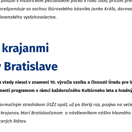
oložili v historickom petržalskom parku v roku 2000, pričom pr
orešponduje so sochou štúrovského básnika Janka Kráľa, daroval
lovenského vysťahovalectva.
s krajanmi
 Bratislave
vtedy niesol v znamení 10. výročia vzniku a činnosti Úradu pre Sl
estí programom v rámci každoročného Kultúrneho leta a hradných
formačným strediskom ÚSŽZ opäť, už po štvrtý raz, pozýva na več
ich krajanov, ktorí Bratislavčanom a návštevníkom nášho hlavného
erých štátov.