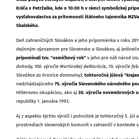
Kráľa v Petržalke, kde o 10.00 h v rámci symbolickej pr
vysťahovalectva za prítomnosti štátneho tajomníka MZVa
Skalského.
Deň zahraničných Slovákov a jeho pripomienka v roku 2019,
dejinným významom pre Slovensko a Slovákov, aj jedineč
pripomínali tzv. "osmičkový rok"
v jeho pre náš národ os
dohody, 100. výročie Martinskej deklarácie, 70. výročie f
Slovákov za hranice domoviny)
,
tohtoročná júlová "kraja
nadchádzajúceho
75. výročia Slovenského národného po
Hitlerovou okupáciou, ako aj
30. výročia novembrových u
republiky 1. januára 1993.
Aj z aspektu týchto výročí i pohnútok je tohtoročný 5. júl 
prostrediach slovenských komunít v zahraničí v kontexte 