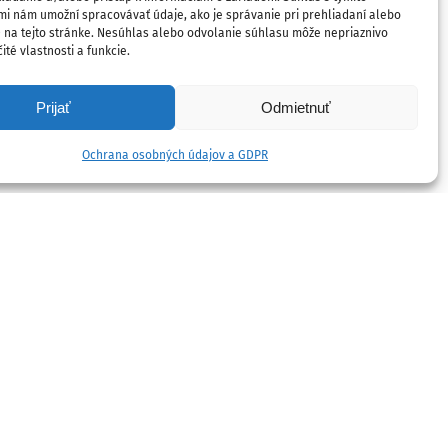
mi nám umožní spracovávať údaje, ako je správanie pri prehliadaní alebo
D na tejto stránke. Nesúhlas alebo odvolanie súhlasu môže nepriaznivo
ité vlastnosti a funkcie.
Prijať
Odmietnuť
Ochrana osobných údajov a GDPR