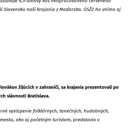
edstavuje 4,5-tonový kus neopracovaného červeného
i Slovensku naši krajania z Maďarska. ÚSŽZ ho vníma aj
ovákov žijúcich v zahraničí, sa krajania prezentovali po
 slávností Bratislava.
erné vystúpenie folklórnych, tanečných, hudobných,
 mesta, ako aj početným turistom, predstavia v