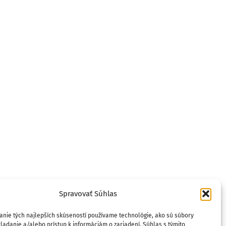
Spravovať Súhlas
anie tých najlepších skúseností používame technológie, ako sú súbory
ladanie a/alebo prístup k informáciám o zariadení. Súhlas s týmito