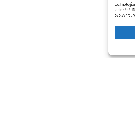
technológia
jedinečné I
ovplyvniť urč