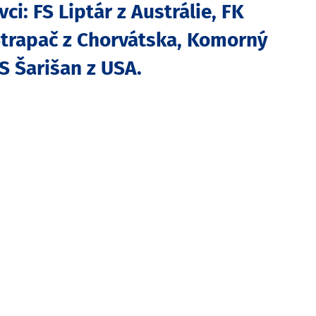
i: FS Liptár z Austrálie, FK
 Strapač z Chorvátska, Komorný
FS Šarišan z USA.