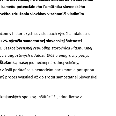
ému kameňu potenciálneho Pamätníka slovenského
vého združenia Slovákov v zahraničí Vladimíra
om v historických súvislostiach výročí a udalostí s
ku 25. výročia samostatnej slovenskej štátnosti
 1. Československej republiky, storočnica Pittsburskej
výročie augustových udalostí 1968 a emigračný pohyb
 Štefánika,
našej jedinečnej národnej veličiny,
 v úsilí porátať sa s nemeckým nacizmom a potupnou
ný proces vyústiaci až do zrodu samostatnej Slovenskej
rajanských spolkov, inštitúcií či jednotlivcov v