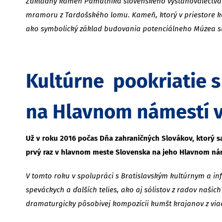
Základný kameň Pamätníka slovenského vysťahovalectva p
mramoru z Tardošského lomu. Kameň, ktorý v priestore k
ako symbolický základ budovania potenciálneho Múzea s
Kultúrne pookriatie 
na Hlavnom námestí v
Už v roku 2016 počas Dňa zahraničných Slovákov, ktorý sa 
prvý raz v hlavnom meste Slovenska na jeho Hlavnom nám
V tomto roku v spolupráci s Bratislavským kultúrnym a in
speváckych a ďalších telies, ako aj sólistov z radov naš
dramaturgicky pôsobivej kompozícii kumšt krajanov z viac