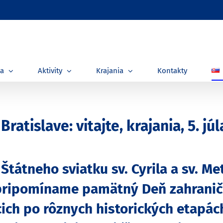
ia
Aktivity
Krajania
Kontakty
atislave: vitajte, krajania, 5. jú
 Štátneho sviatku sv. Cyrila a sv. M
pripomíname pamätný Deň zahranič
úcich po rôznych historických etapác