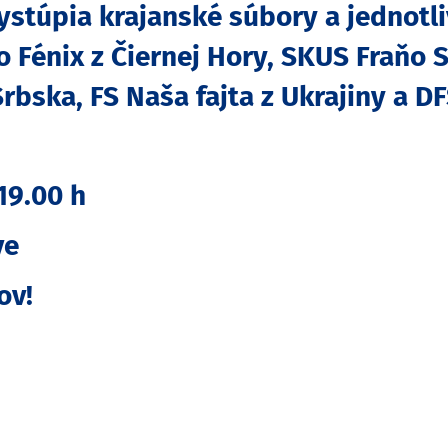
stúpia krajanské súbory a jednotlivc
io Fénix z Čiernej Hory, SKUS Fraňo
Srbska, FS Naša fajta z Ukrajiny a D
 19.00 h
ve
ov!