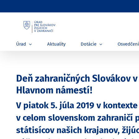
Skip
to
content
Úrad
Aktuality
Dotácie
Osvedčen
Deň zahraničných Slovákov v Br
Hlavnom námestí!
V piatok 5. júla 2019 v kontexte
v celom slovenskom zahraničí 
státisícov našich krajanov, žij