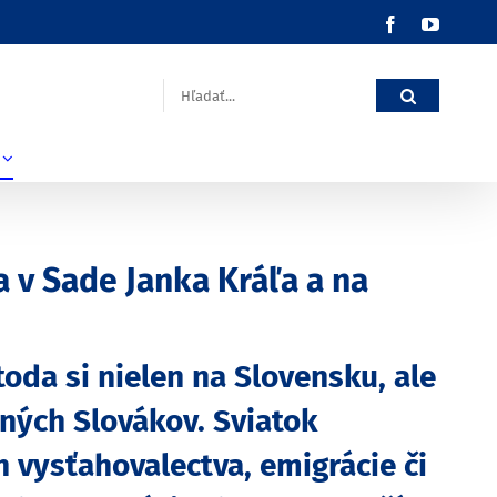
Facebook
YouTub
Hľadať:
la v Sade Janka Kráľa a na
etoda si nielen na Slovensku, ale
ných Slovákov. Sviatok
h vysťahovalectva, emigrácie či