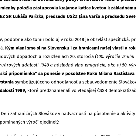
ipomienky položia zástupcovia krajanov kytice kvetov k základn
EZ SR Lukáša Parízka, predsedu ÚSŽZ Jána Varša a predsedu Sveto
 podobne ako tomu bolo aj v roku 2018 je obzvlášť špecifická, prič
ná.
Kým vlani sme si na Slovensku i za hranicami našej vlasti v ro
udových dopadoch a rozuzleniach 20. storočia
(100. výročie vzniku
ebruárových udalostí 1948 a následná vlna emigrácie, ako aj 50. 
nská pripomienka" sa ponesie v posolstve Roku Milana Rastislava
vstania
symbolizujúceho odhodlanosť a sebauvedomenie Slovákov
dalostí 1989,
ktoré predznamenali vo vtedajšej ČSSR demokratizač
a Deň zahraničných Slovákov v nadväznosti na pôsobenie a aktivity k
spomínaných výročí ojedinelý.