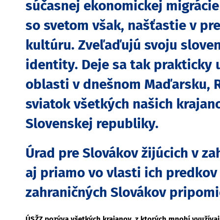
súčasnej ekonomickej migrácie 
so svetom však, našťastie v pre
kultúru. Zveľaďujú svoju slov
identity. Deje sa tak prakticky 
oblasti v dnešnom Maďarsku, R
sviatok všetkých našich krajan
Slovenskej republiky.
Úrad pre Slovákov žijúcich v za
aj priamo vo vlasti ich predkov 
zahraničných Slovákov pripomien
ÚSŽZ pozýva všetkých krajanov, z ktorých mnohí využívajú