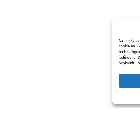
Na poskytov
cookie na uk
technológia
jedinečné I
ovplyvniť urč