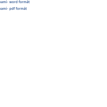
ohami- word formát
ohami- pdf formát