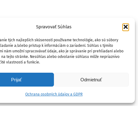
Spravovať Súhlas
anie tých najlepších skúseností používame technológie, ako sú súbory
ladanie a/alebo prístup k informáciám o zariadení. Súhlas s týmito
mi nám umožní spracovávať údaje, ako je správanie pri prehliadaní alebo
D na tejto stránke. Nesúhlas alebo odvolanie súhlasu môže nepriaznivo
ité vlastnosti a funkcie.
Prijať
Odmietnuť
Ochrana osobných údajov a GDPR