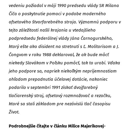
vedeniu požiadal v máji 1990 predsedu vlády SR Milana
Čiča o poskytnutie pomoci v podobe moderného
ofsetového štvorfarebného stroja. Významnú podporu v
tejto záležitosti našli krajania u vtedajšieho
podpredsedu federálnej vlády Jána Čarnogurského,
ktorý ešte ako disident na stretnutí s Ľ. Molitorisom a J.
Čongvom v roku 1988 deklaroval, že ak bude môcť
niekedy Slovákom v Poľsku pomôcť, tak to urobí. Vďaka
jeho podpore sa, napriek niekoľkým nepríjemnostiam
ohľadom prepadnutia účelovej dotácie, nakoniec
podarilo v septembri 1991 získať dvojfarebný
tlačiarenský stroj, ofsetový rozmnožovač a rezačku,
ktoré sa stali základom pre nezávislú tlač časopisu
Život.
Podrobnejšie čítajte v článku Milice Majerikovej-