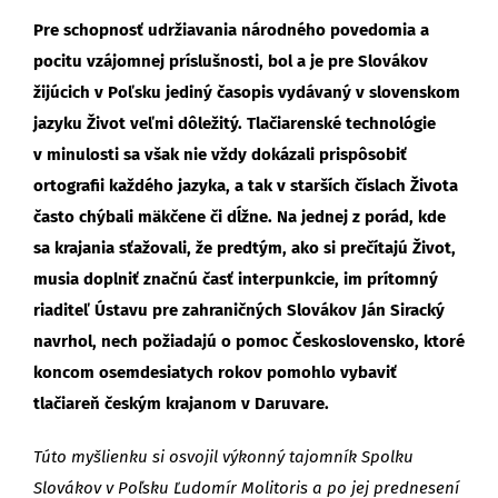
Pre schopnosť udržiavania národného povedomia a
pocitu vzájomnej príslušnosti, bol a je pre Slovákov
žijúcich v Poľsku jediný časopis vydávaný v slovenskom
jazyku Život veľmi dôležitý. Tlačiarenské technológie
v minulosti sa však nie vždy dokázali prispôsobiť
ortografii každého jazyka, a tak v starších číslach Života
často chýbali mäkčene či dĺžne. Na jednej z porád, kde
sa krajania sťažovali, že predtým, ako si prečítajú Život,
musia doplniť značnú časť interpunkcie, im prítomný
riaditeľ Ústavu pre zahraničných Slovákov Ján Siracký
navrhol, nech požiadajú o pomoc Československo, ktoré
koncom osemdesiatych rokov pomohlo vybaviť
tlačiareň českým krajanom v Daruvare.
Túto myšlienku si osvojil výkonný tajomník Spolku
Slovákov v Poľsku Ľudomír Molitoris a po jej prednesení