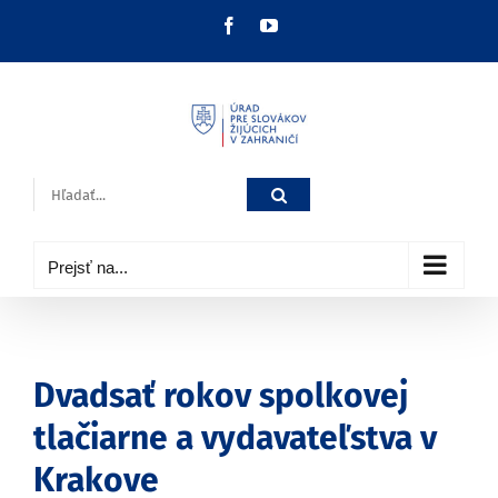
Skip
Facebook
YouTube
to
content
Hľadať:
Prejsť na...
Dvadsať rokov spolkovej
tlačiarne a vydavateľstva v
Krakove