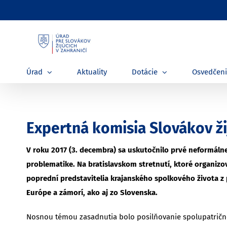
Skip
to
content
Úrad
Aktuality
Dotácie
Osvedčen
Expertná komisia Slovákov žij
V roku 2017 (3. decembra) sa uskutočnilo prvé neformálne
problematike. Na bratislavskom stretnutí, ktoré organizo
poprední predstavitelia krajanského spolkového života z
Európe a zámorí, ako aj zo Slovenska.
Nosnou témou zasadnutia bolo posilňovanie spolupatričn