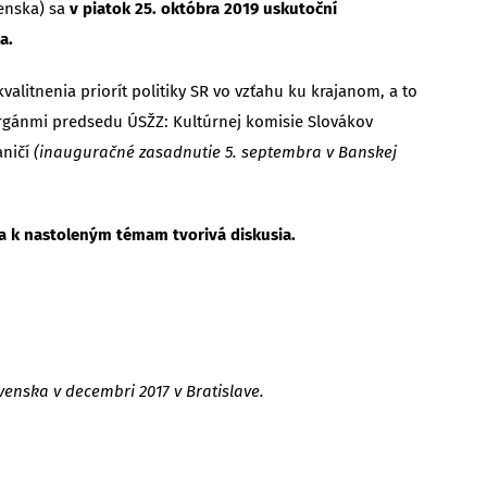
enska) sa
v piatok 25. októbra 2019 uskutoční
a.
litnenia priorít politiky SR vo vzťahu ku krajanom, a to
 orgánmi predsedu ÚSŽZ: Kultúrnej komisie Slovákov
aničí
(inauguračné zasadnutie 5. septembra v Banskej
va k nastoleným témam tvorivá diskusia.
venska v decembri 2017 v Bratislave.