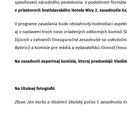
upevňovaní národného povedomia. V podobnom formáte (ok
v priestoroch bratislavského Hotela Nivy 2. zasadnutie 
V programe zasadania bude obsiahnutý hodnotiaci aspekt za
aj v nastavení troch novo zriadených odborných komisií Sl
žijúcich v zahraničí
(inauguračné zasadnutie sa uskutočnilo
Bystrici)
a Komisie pre médiá a vydavateľskú činnosť
(inau
Na zasadnutí expertnej komisie, ktorej predsedajú Vladim
Na titulnej fotografii:
Zľava: Ján Varšo a Vladimír Skalský počas 1. zasadnutia E