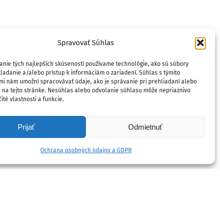
Spravovať Súhlas
anie tých najlepších skúseností používame technológie, ako sú súbory
ladanie a/alebo prístup k informáciám o zariadení. Súhlas s týmito
mi nám umožní spracovávať údaje, ako je správanie pri prehliadaní alebo
D na tejto stránke. Nesúhlas alebo odvolanie súhlasu môže nepriaznivo
ité vlastnosti a funkcie.
Prijať
Odmietnuť
Ochrana osobných údajov a GDPR