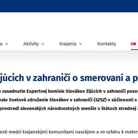
ia
Aktivity
Krajania
Kontakty
úcich v zahraničí o smerovaní a p
 zasadnutie Expertnej komisie Slovákov žijúcich v zahraničí pozo
valo Svetové združenie Slovákov v zahraničí (
SZSZ
) v súčinnosti 
 prostredí slovenských národnostných menšín v štátoch strednej
osti medzi krajanskými komunitami navzájom a vo vzťahu k maters