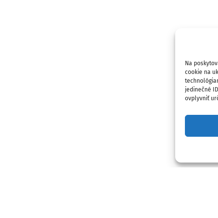
Na poskytov
cookie na uk
technológia
jedinečné I
ovplyvniť urč