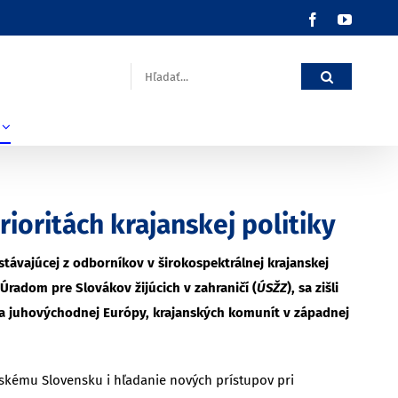
Facebook
YouTub
Hľadať:
rioritách krajanskej politiky
stávajúcej z odborníkov v širokospektrálnej krajanskej
s Úradom pre Slovákov žijúcich v zahraničí (
ÚSŽZ
), sa zišli
 a juhovýchodnej Európy, krajanských komunít v západnej
kému Slovensku i hľadanie nových prístupov pri