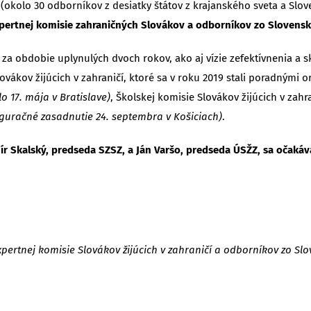
olo 30 odborníkov z desiatky štátov z krajanského sveta a Slov
Expertnej komisie zahraničných Slovákov a odborníkov zo Slovensk
 obdobie uplynulých dvoch rokov, ako aj vízie zefektívnenia a skva
ovákov žijúcich v zahraničí, ktoré sa v roku 2019 stali poradnými
 17. mája v Bratislave)
, Školskej komisie Slovákov žijúcich v zahr
guračné zasadnutie 24. septembra v Košiciach)
.
ír Skalský, predseda SZSZ, a Ján Varšo, predseda ÚSŽZ, sa očaká
xpertnej komisie Slovákov žijúcich v zahraničí a odborníkov zo Slo