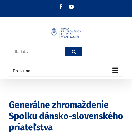
Skip
Facebook
YouTube
to
content
Hľadať:
Prejsť na...
Generálne zhromaždenie
Spolku dánsko-slovenského
priateľstva