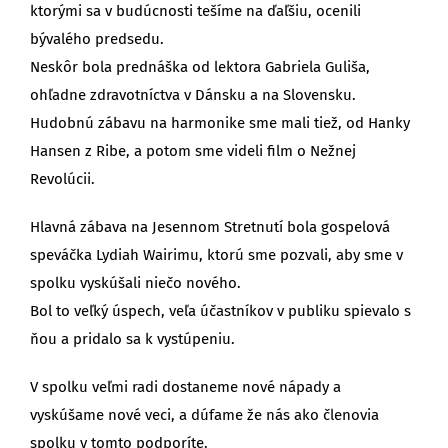
ktorými sa v budúcnosti tešíme na ďaľšiu, ocenili
bývalého predsedu.
Neskôr bola prednáška od lektora Gabriela Guliša,
ohľadne zdravotníctva v Dánsku a na Slovensku.
Hudobnú zábavu na harmonike sme mali tiež, od Hanky
Hansen z Ribe, a potom sme videli film o Nežnej
Revolúcii.
Hlavná zábava na Jesennom Stretnutí bola gospelová
speváčka Lydiah Wairimu, ktorú sme pozvali, aby sme v
spolku vyskúšali niečo nového.
Bol to veľký úspech, veľa účastníkov v publiku spievalo s
ňou a pridalo sa k vystúpeniu.
V spolku veľmi radi dostaneme nové nápady a
vyskúšame nové veci, a dúfame že nás ako členovia
spolku v tomto podporíte.