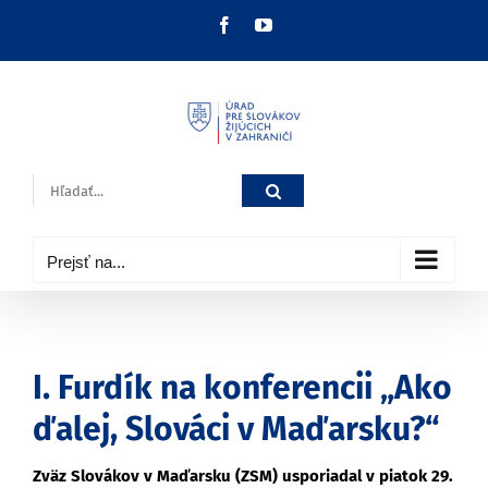
Skip
Facebook
YouTube
to
content
Hľadať:
Prejsť na...
I. Furdík na konferencii „Ako
ďalej, Slováci v Maďarsku?“
Zväz Slovákov v Maďarsku (ZSM) usporiadal v piatok 29.