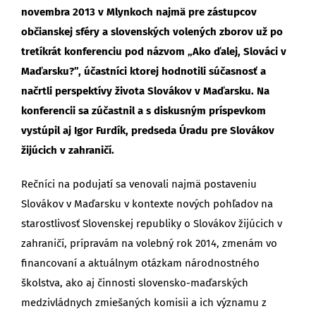
novembra 2013 v Mlynkoch najmä pre zástupcov
občianskej sféry a slovenských volených zborov už po
tretíkrát konferenciu pod názvom „Ako ďalej, Slováci v
Maďarsku?”, účastníci ktorej hodnotili súčasnosť a
načrtli perspektívy života Slovákov v Maďarsku. Na
konferencii sa zúčastnil a s diskusným príspevkom
vystúpil aj Igor Furdík, predseda Úradu pre Slovákov
žijúcich v zahraničí.
Rečníci na podujatí sa venovali najmä postaveniu
Slovákov v Maďarsku v kontexte nových pohľadov na
starostlivosť Slovenskej republiky o Slovákov žijúcich v
zahraničí, prípravám na volebný rok 2014, zmenám vo
financovaní a aktuálnym otázkam národnostného
školstva, ako aj činnosti slovensko-maďarských
medzivládnych zmiešaných komisii a ich významu z