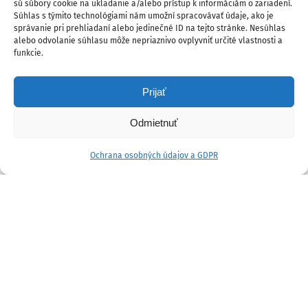
sú súbory cookie na ukladanie a/alebo prístup k informáciám o zariadení.
Súhlas s týmito technológiami nám umožní spracovávať údaje, ako je
správanie pri prehliadaní alebo jedinečné ID na tejto stránke. Nesúhlas
alebo odvolanie súhlasu môže nepriaznivo ovplyvniť určité vlastnosti a
funkcie.
Prijať
Odmietnuť
Ochrana osobných údajov a GDPR