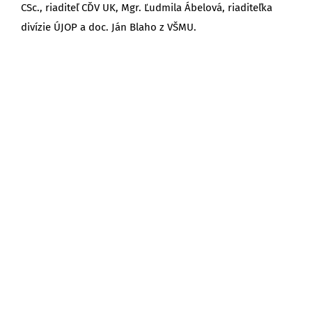
CSc., riaditeľ CĎV UK, Mgr. Ľudmila Ábelová, riaditeľka
divízie ÚJOP a doc. Ján Blaho z VŠMU.