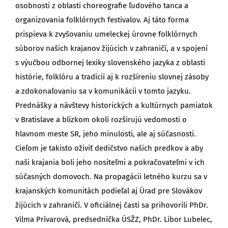
osobnosti z oblasti choreografie ľudového tanca a
organizovania folklórnych festivalov. Aj táto forma
prispieva k zvyšovaniu umeleckej úrovne folklórnych
súborov našich krajanov žijúcich v zahraničí, a v spojení
s výučbou odbornej lexiky slovenského jazyka z oblasti
histórie, folklóru a tradícií aj k rozšíreniu slovnej zásoby
a zdokonaľovaniu sa v komunikácii v tomto jazyku.
Prednášky a návštevy historických a kultúrnych pamiatok
v Bratislave a blízkom okolí rozširujú vedomosti o
hlavnom meste SR, jeho minulosti, ale aj súčasnosti.
Cieľom je takisto oživiť dedičstvo našich predkov a aby
naši krajania boli jeho nositeľmi a pokračovateľmi v ich
súčasných domovoch. Na propagácii letného kurzu sa v
krajanských komunitách podieľal aj Úrad pre Slovákov
žijúcich v zahraničí. V oficiálnej časti sa prihovorili PhDr.
Vilma Prívarová, predsedníčka ÚSŽZ, PhDr. Libor Lubelec,