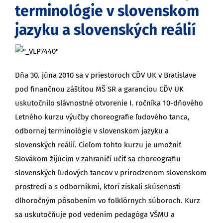
terminológie v slovenskom
jazyku a slovenských reálií
Dňa 30. júna 2010 sa v priestoroch CĎV UK v Bratislave
pod finančnou záštitou MŠ SR a garanciou CĎV UK
uskutočnilo slávnostné otvorenie I. ročníka 10-dňového
Letného kurzu výučby choreografie ľudového tanca,
odbornej terminológie v slovenskom jazyku a
slovenských reálií. Cieľom tohto kurzu je umožniť
Slovákom žijúcim v zahraničí učiť sa choreografiu
slovenských ľudových tancov v prirodzenom slovenskom
prostredí a s odborníkmi, ktorí získali skúsenosti
dlhoročným pôsobením vo folklórnych súboroch. Kurz
sa uskutočňuje pod vedením pedagóga VŠMU a