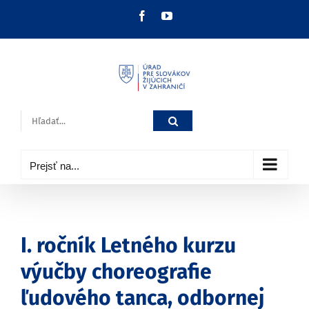
Skip
Facebook
YouTube
to
content
Hľadať:
Prejsť na...
I. ročník Letného kurzu
výučby choreografie
ľudového tanca, odbornej